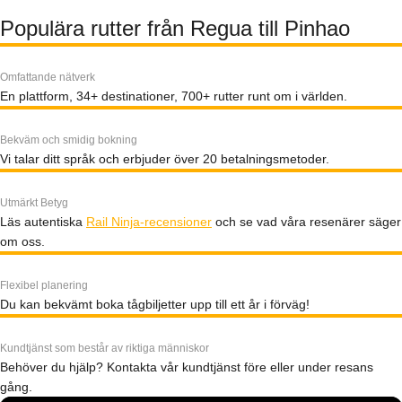
Populära rutter från Regua till Pinhao
Omfattande nätverk
En plattform, 34+ destinationer, 700+ rutter runt om i världen.
Bekväm och smidig bokning
Vi talar ditt språk och erbjuder över 20 betalningsmetoder.
Utmärkt Betyg
Läs autentiska
Rail Ninja-recensioner
och se vad våra resenärer säger
om oss.
Flexibel planering
Du kan bekvämt boka tågbiljetter upp till ett år i förväg!
Kundtjänst som består av riktiga människor
Behöver du hjälp? Kontakta vår kundtjänst före eller under resans
gång.