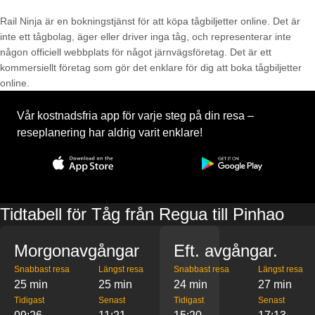
Rail Ninja är en bokningstjänst för att köpa tågbiljetter online. Det är
inte ett tågbolag, äger eller driver inga tåg, och representerar inte
någon officiell webbplats för något järnvägsföretag. Det är ett
kommersiellt företag som gör det enklare för dig att boka tågbiljetter
online.
Vår kostnadsfria app för varje steg på din resa –
reseplanering har aldrig varit enklare!
Tidtabell för Tåg från Regua till Pinhao
Morgonavgångar
Eft. avgångar.
Snabbast resa
Längst resa
Snabbast resa
Längst resa
25 min
25 min
24 min
27 min
Tidigast
Senast
Tidigast
Senast