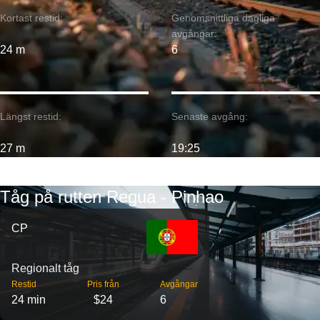
Kortast restid:
Genomsnittliga dagliga
avgångar:
24 m
6
Längst restid:
Senaste avgång:
27 m
19:25
Tåg på rutten Regua - Pinhao
CP
Regionalt tåg
Restid
Pris från
Avgångar
24 min
$24
6