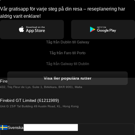
Vår gratisapp för varje steg på din resa – reseplanering har
aldrig varit enklare!
Tåg från Dublin till Galway
Tåg från Faro till Porto
Tåg från Galway till Dublin
Tåg från Gyeongju till Seoul 
Visa fler populära rutter
Firebird GT Limited (OC 1451)
Tåg från Porto till Faro
432, Triq Fleur de Lys, Suite 1, Birkirkara, BKR 9061, Malta
Tåg från Alicante till Madrid
Firebird GT Limited (61211989)
Unit G 15/F Tal Building 49 Austin Road, KL, Hong Kong
Tåg från Barcelona till Madrid
Tåg från Barcelona till Malaga
Svenska
Tåg från Barcelona till Sevilla