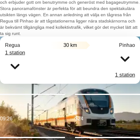
och erbjuder gott om benutrymme och generöst med bagageutrymme.
Stora panoramafönster är perfekta för att beundra den spektakulära
utsikten längs vägen. En annan anledning att välja en tågresa från
Regua till Pinhao är att tågstationerna ligger nära stadskärnorna och
är bekvämt tillgängliga med kollektivtrafik, vilket gör det mycket lätt att
ta sig runt.
Regua
30 km
Pinhao
1 station
1 station
Tidigaste avgång:
Lägst pris:
09:26
$24