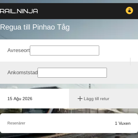
Regua till Pinhao Tåg
Avreseort
Ankomststad
15 Ağu 2026
Lägg till retur
1
Vuxen
Resenärer