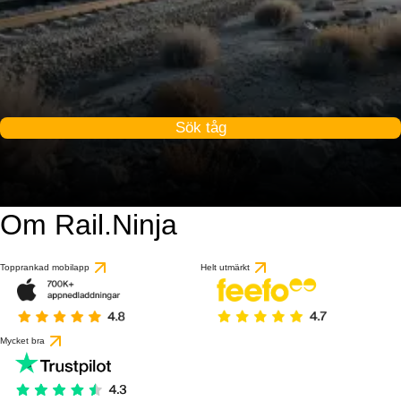
Sök tåg
Om Rail.Ninja
Topprankad mobilapp
Helt utmärkt
Mycket bra