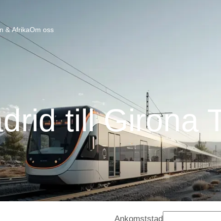
n & Afrika
Om oss
drid till Girona 
Ankomststad