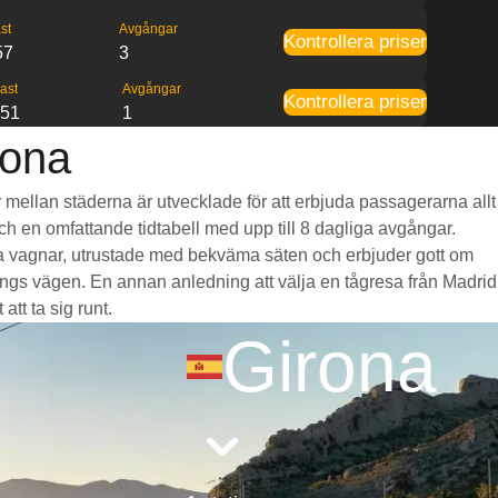
st
Avgångar
Kontrollera priser
57
3
ast
Avgångar
Kontrollera priser
:51
1
rona
år mellan städerna är utvecklade för att erbjuda passagerarna allt
och en omfattande tidtabell med upp till 8 dagliga avgångar.
liga vagnar, utrustade med bekväma säten och erbjuder gott om
gs vägen. En annan anledning att välja en tågresa från Madrid
att ta sig runt.
Girona