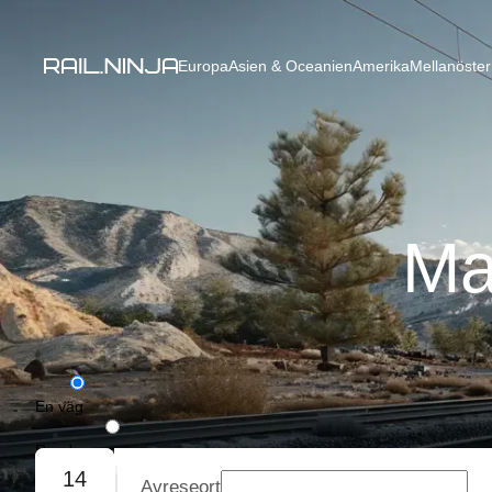
Europa
Asien & Oceanien
Amerika
Mellanöster
Ma
En väg
Rundresa
14
Avreseort