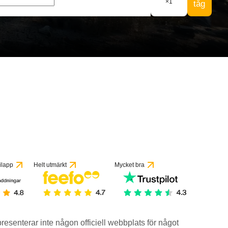
×
1
tåg
ilapp
Helt utmärkt
Mycket bra
epresenterar inte någon officiell webbplats för något