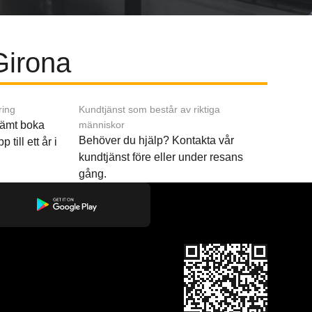
 Girona
ring
Kundtjänst som består av riktiga
ämt boka
människor
Behöver du hjälp? Kontakta vår
p till ett år i
kundtjänst före eller under resans
gång.