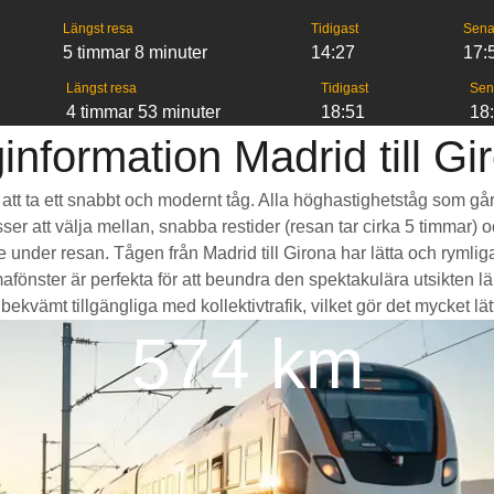
Längst resa
Tidigast
Sena
5 timmar 8 minuter
14:27
17:
Längst resa
Tidigast
Sen
4 timmar 53 minuter
18:51
18
information Madrid till Gi
är att ta ett snabbt och modernt tåg. Alla höghastighetståg som g
sser att välja mellan, snabba restider (resan tar cirka 5 timmar) 
de under resan. Tågen från Madrid till Girona har lätta och rym
ter är perfekta för att beundra den spektakulära utsikten län
ekvämt tillgängliga med kollektivtrafik, vilket gör det mycket lätt 
574 km