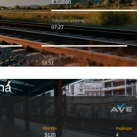
1 station
Tidigaste avgång:
07:27
:
Senaste avgång:
18:51
ona
Pris från
Avgångar
$120
4