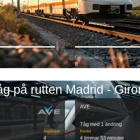
Genomsnittliga dagliga avgångar
8
g på rutten Madrid - Gir
AVE
Tåg med 1 ändring
Avgångar
Restid
4
4 timmar 53 minuter