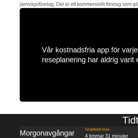
järnvägsföretag. Det är ett kommersiellt företag som gör 
Vår kostnadsfria app för varje
reseplanering har aldrig varit 
Tid
Snabbast resa
Morgonavgångar
4 timmar 31 minuter