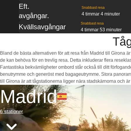
Eft.
Snabbast resa
4 timmar 4 minuter
avgångar.
Snabbast resa
Kvällsavgångar
4 timmar 53 minuter
Tåg
Bland de bästa alternativen för att resa från Madrid till Girona 
de kan behöva för en trevlig resa. Detta inkluderar flera resekla
Fantastiska bekvämligheter ombord står också till ditt förfogan
benutrymme och generöst med bagageutrymme. Stora panoramaföns
till Girona är att tågstationerna ligger nära stadskärnorna och är b
Madrid
6 stationer