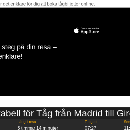
det enklare för dig att boka tågbiljetter online.
 steg på din resa –
enklare!
tabell för Tåg från Madrid till Gi
Längst resa
Tidigast
Sen
5 timmar 14 minuter
07:27
11