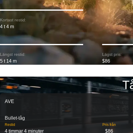
Kortast restid:
4 t 4 m
Längst restid:
Lägst pris:
5 t 14 m
$86
Tå
AVE
Bullet-tåg
Restid
Pris från
4 timmar 4 minuter
$86