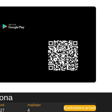
rona
ast
Avgångar
Kontrollera priser
:27
4