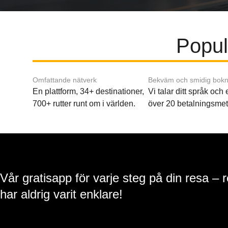
Populä
Omfattande nätverk
Bekväm och smidig bokn
En plattform, 34+ destinationer,
Vi talar ditt språk och
700+ rutter runt om i världen.
över 20 betalningsmet
Vår gratisapp för varje steg på din resa – 
har aldrig varit enklare!