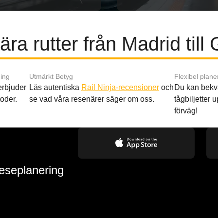
ra rutter från Madrid till
ing
Utmärkt Betyg
Flexibel plane
 erbjuder
Läs autentiska
Rail Ninja-recensioner
och
Du kan bekv
oder.
se vad våra resenärer säger om oss.
tågbiljetter up
förväg!
reseplanering