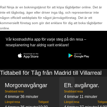
Rail Ninja är en bokningstjänst för att köpa tågbiljetter online. Det är
inte ett tågbolag, äger eller driver inga tåg, och representerar inte
någon officiell webbplats för något järnvägsföretag. Det är ett
kommersiellt företag som gör det enklare för dig att boka tågbiljetter
online.
Vår kostnadsfria app för varje steg på din resa –
reseplanering har aldrig varit enklare!
Tidtabell för Tåg från Madrid till Villarreal
Morgonavgångar
Eft. avgångar.
Snabbast resa
Snabbast resa
4 timmar 36 minuter
4 timmar 11 minuter
Längst resa
Tidigast
Längst resa
Tidigas