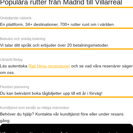
Populära rutter från Madrid till Villarreal
Omfattande nätverk
En plattform, 34+ destinationer, 700+ rutter runt om i världen.
Bekväm och smidig bokning
Vi talar ditt språk och erbjuder över 20 betalningsmetoder.
Utmärkt Betyg
Läs autentiska
Rail Ninja-recensioner
och se vad våra resenärer säger
om oss.
Flexibel planering
Du kan bekvämt boka tågbiljetter upp till ett år i förväg!
Kundtjänst som består av riktiga människor
Behöver du hjälp? Kontakta vår kundtjänst före eller under resans
gång.