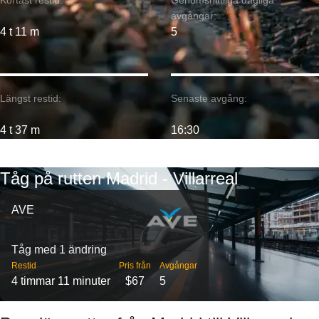
Kortast restid:
Genomsnittliga dagliga
avgångar:
4 t 11 m
5
Längst restid:
Senaste avgång:
4 t 37 m
16:30
Tåg på rutten Madrid - Villarreal
AVE
Tåg med 1 ändring
Restid
Pris från
Avgångar
4 timmar 11 minuter
$67
5