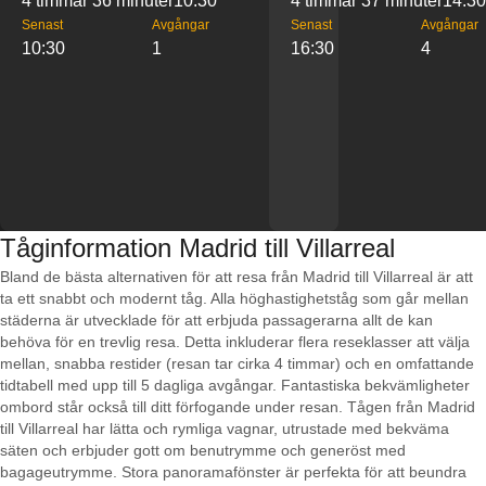
4 timmar 36 minuter
10:30
4 timmar 37 minuter
14:30
Senast
Avgångar
Senast
Avgångar
10:30
1
16:30
4
Tåginformation Madrid till Villarreal
Bland de bästa alternativen för att resa från Madrid till Villarreal är att
ta ett snabbt och modernt tåg. Alla höghastighetståg som går mellan
städerna är utvecklade för att erbjuda passagerarna allt de kan
behöva för en trevlig resa. Detta inkluderar flera reseklasser att välja
mellan, snabba restider (resan tar cirka 4 timmar) och en omfattande
tidtabell med upp till 5 dagliga avgångar. Fantastiska bekvämligheter
ombord står också till ditt förfogande under resan. Tågen från Madrid
till Villarreal har lätta och rymliga vagnar, utrustade med bekväma
säten och erbjuder gott om benutrymme och generöst med
bagageutrymme. Stora panoramafönster är perfekta för att beundra