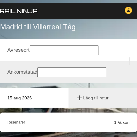
Madrid till Villarreal Tåg
Avreseort
Ankomststad
15 aug 2026
Lägg till retur
1
Vuxen
Resenärer