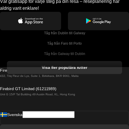
Vår gratisapp för varje steg på din resa – reseplanering har
aldrig varit enklare!
Tåg från Dublin till Galway
Tåg från Faro till Porto
Tåg från Galway till Dublin
Tåg från Gyeongju till Seoul 
Visa fler populära rutter
Firebird GT Limited (OC 1451)
Tåg från Porto till Faro
432, Triq Fleur de Lys, Suite 1, Birkirkara, BKR 9061, Malta
Tåg från Alicante till Madrid
Firebird GT Limited (61211989)
Unit G 15/F Tal Building 49 Austin Road, KL, Hong Kong
Tåg från Barcelona till Madrid
Tåg från Barcelona till Malaga
Svenska
Tåg från Barcelona till Sevilla
Tåg från Barcelona till Valencia