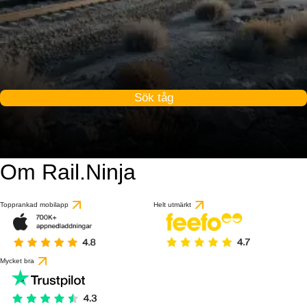
Sök tåg
Om Rail.Ninja
Topprankad mobilapp
Helt utmärkt
Mycket bra