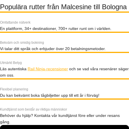
Populära rutter från Malcesine till Bologna
Omfattande nätverk
En plattform, 34+ destinationer, 700+ rutter runt om i världen.
Bekväm och smidig bokning
Vi talar ditt språk och erbjuder över 20 betalningsmetoder.
Utmärkt Betyg
Läs autentiska
Rail Ninja-recensioner
och se vad våra resenärer säger
om oss.
Flexibel planering
Du kan bekvämt boka tågbiljetter upp till ett år i förväg!
Kundtjänst som består av riktiga människor
Behöver du hjälp? Kontakta vår kundtjänst före eller under resans
gång.