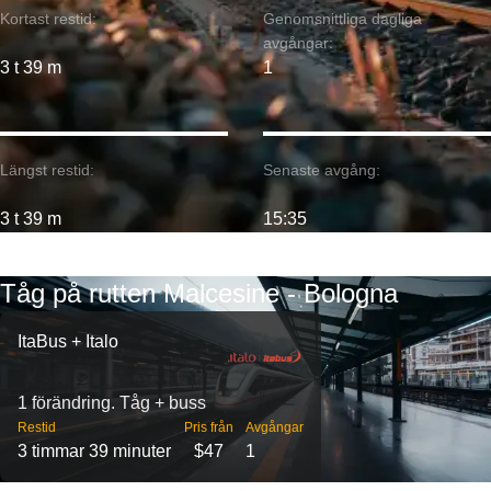
Kortast restid:
Genomsnittliga dagliga
avgångar:
3 t 39 m
1
Längst restid:
Senaste avgång:
3 t 39 m
15:35
Tåg på rutten Malcesine - Bologna
ItaBus + Italo
1 förändring. Tåg + buss
Restid
Pris från
Avgångar
3 timmar 39 minuter
$47
1