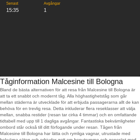
Senast
Avgångar
15:35
1
Tåginformation Malcesine till Bologna
Bland de bästa alternativen för att resa från Malcesine till Bologna är
att ta ett snabbt och modernt tåg. Alla höghastighetståg som går
mellan städerna är utvecklade för att erbjuda passagerarna allt de kan
behöva för en trevlig resa. Detta inkluderar flera reseklasser att välja
mellan, snabba restider (resan tar cirka 4 timmar) och en omfattande
tidtabell med upp till 1 dagliga avgångar. Fantastiska bekvämligheter
ombord står också till ditt förfogande under resan. Tågen från
Malcesine till Bologna har lätta och rymliga vagnar, utrustade med
bekväma säten och erbjuder gott om benutrymme och generöst med