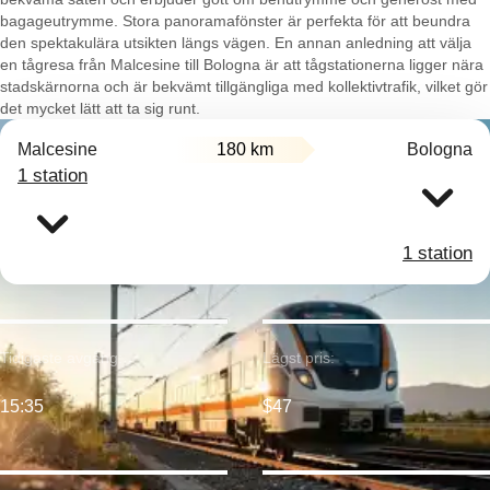
bagageutrymme. Stora panoramafönster är perfekta för att beundra
den spektakulära utsikten längs vägen. En annan anledning att välja
en tågresa från Malcesine till Bologna är att tågstationerna ligger nära
stadskärnorna och är bekvämt tillgängliga med kollektivtrafik, vilket gör
det mycket lätt att ta sig runt.
Malcesine
180 km
Bologna
1 station
1 station
Tidigaste avgång:
Lägst pris:
15:35
$47