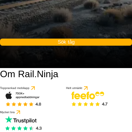
Sök tåg
Om Rail.Ninja
Topprankad mobilapp
Helt utmärkt
Mycket bra