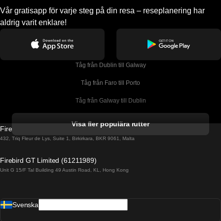
Vår gratisapp för varje steg på din resa – reseplanering har
aldrig varit enklare!
Tåg från Dublin till Galway
Tåg från Faro till Porto
Tåg från Galway till Dublin
Tåg från Gyeongju till Seoul 
Visa fler populära rutter
Firebird GT Limited (OC 1451)
Tåg från Porto till Faro
432, Triq Fleur de Lys, Suite 1, Birkirkara, BKR 9061, Malta
Tåg från Alicante till Madrid
Firebird GT Limited (61211989)
Unit G 15/F Tal Building 49 Austin Road, KL, Hong Kong
Tåg från Barcelona till Madrid
Tåg från Barcelona till Malaga
Svenska
Tåg från Barcelona till Sevilla