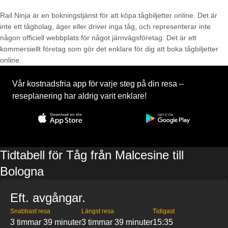
Rail Ninja är en bokningstjänst för att köpa tågbiljetter online. Det är
inte ett tågbolag, äger eller driver inga tåg, och representerar inte
någon officiell webbplats för något järnvägsföretag. Det är ett
kommersiellt företag som gör det enklare för dig att boka tågbiljetter
online.
Vår kostnadsfria app för varje steg på din resa –
reseplanering har aldrig varit enklare!
Tidtabell för Tåg från Malcesine till
Bologna
Eft. avgångar.
Snabbast resa
Längst resa
Tidigast
3 timmar 39 minuter
3 timmar 39 minuter
15:35