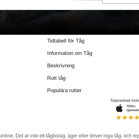
9.5 / 10 baserat på 
Tidtabell för Tåg
Information om Tåg
Beskrivning
Rutt tåg
Populära rutter
Topprankad mob
 online. Det är inte ett tågbolag, äger eller driver inga tåg, och r