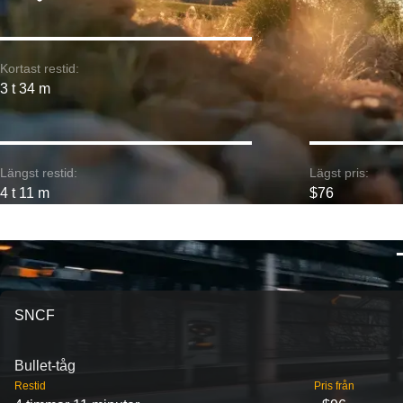
Kortast restid:
3 t 34 m
Längst restid:
Lägst pris:
4 t 11 m
$76
SNCF
Bullet-tåg
Restid
Pris från