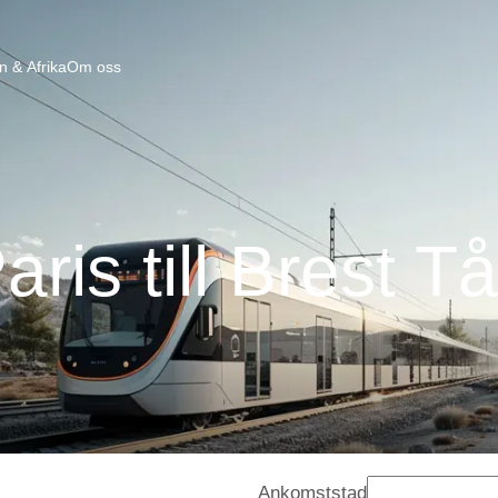
n & Afrika
Om oss
aris till Brest T
Ankomststad