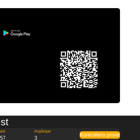
est
ast
Avgångar
Kontrollera priser
:57
3