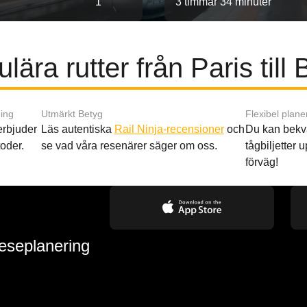
1
3 timmar 34 minuter
lära rutter från Paris till 
ing
Utmärkt Betyg
Flexibel plane
 erbjuder
Läs autentiska
Rail Ninja-recensioner
och
Du kan bekv
oder.
se vad våra resenärer säger om oss.
tågbiljetter up
förväg!
reseplanering