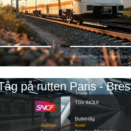
Genomsnittliga dagliga avgångar
8
Tåg på rutten Paris - Bres
TGV INOUI
Bullet-tåg
Avgångar
Restid