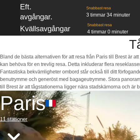
Eft.
Snabbast resa
3 timmar 34 minuter
avgångar.
Snabbast resa
Kvällsavgångar
4 timmar 0 minuter
Tå
Bland de bästa alternativen för att resa från Paris till Brest är
kan behöva för en trevlig resa. Detta inkluderar flera reseklasse
Fantastiska bekvämligheter ombord står också till ditt förfogan
benutrymme och generöst med bagageutrymme. Stora panoramaföns
till Brest är att tågstationerna ligger nära stadskärnorna och är be
Paris
11 stationer