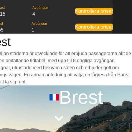
ast
Avgångar
Kontrollera priser
:15
4
st
Avgångar
Kontrollera priser
55
1
est
mellan städerna är utvecklade för att erbjuda passagerarna allt de
 en omfattande tidtabell med upp till 8 dagliga avgångar.
a vagnar, utrustade med bekväma säten och erbjuder gott om
gs vägen. En annan anledning att välja en tågresa från Paris
t ta sig runt.
Brest