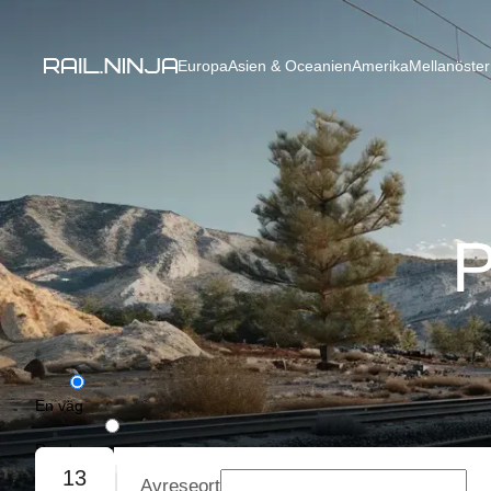
Europa
Asien & Oceanien
Amerika
Mellanöster
P
En väg
Rundresa
13
Avreseort