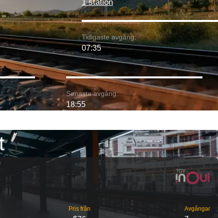
1 station
Tidigaste avgång:
07:35
:
Senaste avgång:
18:55
t
Pris från
Avgångar