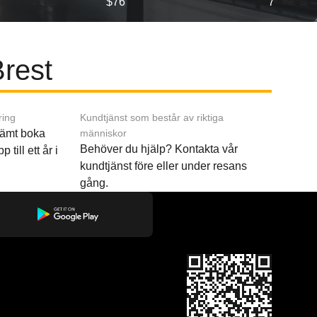
$76
7
Brest
ring
Kundtjänst som består av riktiga
ämt boka
människor
Behöver du hjälp? Kontakta vår
p till ett år i
kundtjänst före eller under resans
gång.