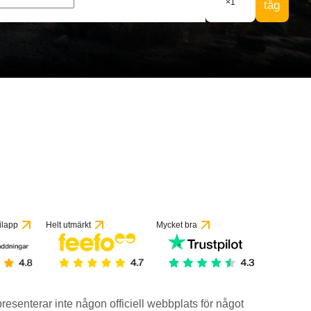
×
1
tåg
1 recensioner
ilapp
Helt utmärkt
Mycket bra
epresenterar inte någon officiell webbplats för något