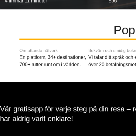
4 timmar 11 minuter
$96
Popu
Omfattande nätverk
Bekväm och smidig bokn
En plattform, 34+ destinationer,
Vi talar ditt språk och
700+ rutter runt om i världen.
över 20 betalningsmet
Vår gratisapp för varje steg på din resa – 
har aldrig varit enklare!