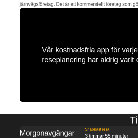
järnvägsföretag. Det är ett kommersiellt företag som gör 
Vår kostnadsfria app för varje
reseplanering har aldrig varit 
Ti
Snabbast resa
Morgonavgångar
3 timmar 55 minuter