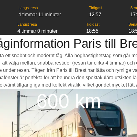
Längst resa
Tidigast
Sen
4 timmar 11 minuter
12:57
17
Längst resa
Tidigast
Sena
4 timmar 0 minuter
18:55
18:
ginformation Paris till Br
 att ta ett snabbt och modernt tåg. Alla höghastighetståg som går 
r att välja mellan, snabba restider (resan tar cirka 4 timmar) och
de under resan. Tågen från Paris till Brest har lätta och rymlig
ter är perfekta för att beundra den spektakulära utsikten län
kvämt tillgängliga med kollektivtrafik, vilket gör det mycket lätt at
600 km