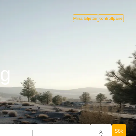
Mina biljetter
Kontrollpanel
åg
Sök