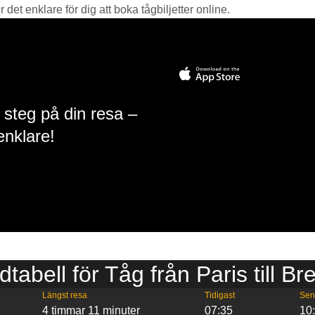
det enklare för dig att boka tågbiljetter online.
 steg på din resa –
enklare!
dtabell för Tåg från Paris till Br
Längst resa
Tidigast
Sen
4 timmar 11 minuter
07:35
10