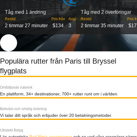
Tåg med 1 ändring
Tåg med 2 överföringar
Restid
Pris från
Avgångar
Restid
Pris f
2 timmar 27 minuter
$134
3
2 timmar 35 minuter
$17
Populära rutter från Paris till Bryssel
flygplats
Omfattande nätverk
En plattform, 34+ destinationer, 700+ rutter runt om i världen.
Bekväm och smidig bokning
Vi talar ditt språk och erbjuder över 20 betalningsmetoder.
Utmärkt Betyg
Läs autentiska
Rail Ninja-recensioner
och se vad våra resenärer säger