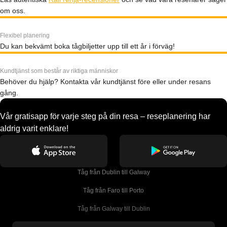
om oss.
Flexibel planering
Du kan bekvämt boka tågbiljetter upp till ett år i förväg!
Kundtjänst som består av riktiga människor
Behöver du hjälp? Kontakta vår kundtjänst före eller under resans
gång.
Vår gratisapp för varje steg på din resa – reseplanering har
aldrig varit enklare!
Tåg från Dublin till Galway
Tåg från Faro till Porto
Tåg från Galway till Dublin