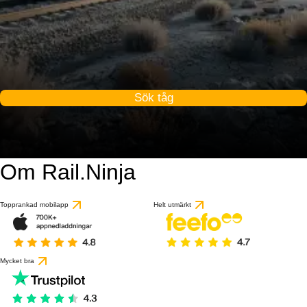
Sök tåg
Om Rail.Ninja
Topprankad mobilapp
Helt utmärkt
Mycket bra