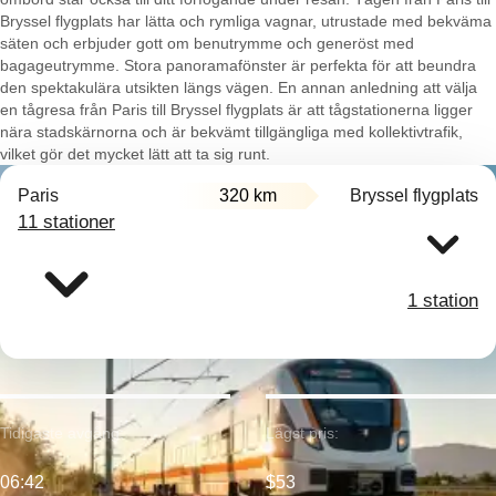
Bryssel flygplats har lätta och rymliga vagnar, utrustade med bekväma
säten och erbjuder gott om benutrymme och generöst med
bagageutrymme. Stora panoramafönster är perfekta för att beundra
den spektakulära utsikten längs vägen. En annan anledning att välja
en tågresa från Paris till Bryssel flygplats är att tågstationerna ligger
nära stadskärnorna och är bekvämt tillgängliga med kollektivtrafik,
vilket gör det mycket lätt att ta sig runt.
Paris
320 km
Bryssel flygplats
11 stationer
1 station
Tidigaste avgång:
Lägst pris:
06:42
$53