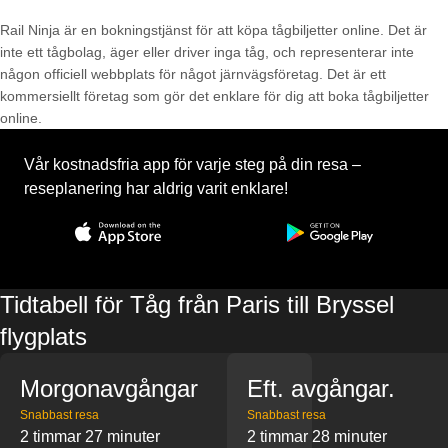
Rail Ninja är en bokningstjänst för att köpa tågbiljetter online. Det är
inte ett tågbolag, äger eller driver inga tåg, och representerar inte
någon officiell webbplats för något järnvägsföretag. Det är ett
kommersiellt företag som gör det enklare för dig att boka tågbiljetter
online.
Vår kostnadsfria app för varje steg på din resa –
reseplanering har aldrig varit enklare!
Tidtabell för Tåg från Paris till Bryssel
flygplats
Morgonavgångar
Eft. avgångar.
Snabbast resa
Snabbast resa
2 timmar 27 minuter
2 timmar 28 minuter