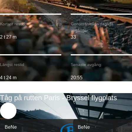
Kortast restid:
Genomsnittliga dagliga
avgångar:
2 t 27 m
33
Längst restid:
Senaste avgång:
4 t 24 m
20:55
Tåg på rutten Paris - Bryssel flygplats
BeNe
BeNe