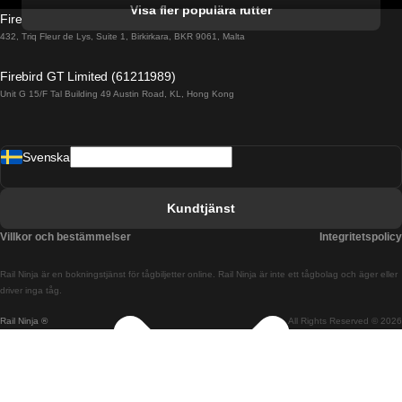
Tåg från Gyeongju till Seoul 
Visa fler populära rutter
Firebird GT Limited (OC 1451)
Tåg från Porto till Faro
432, Triq Fleur de Lys, Suite 1, Birkirkara, BKR 9061, Malta
Tåg från Alicante till Madrid
Firebird GT Limited (61211989)
Unit G 15/F Tal Building 49 Austin Road, KL, Hong Kong
Tåg från Barcelona till Madrid
Tåg från Barcelona till Malaga
Svenska
Tåg från Barcelona till Sevilla
Tåg från Barcelona till Valencia
Kundtjänst
Tåg från Belfast till Dublin
Villkor och bestämmelser
Integritetspolicy
Tåg från Berlin till Prag
Rail Ninja är en bokningstjänst för tågbiljetter online. Rail Ninja är inte ett tågbolag och äger eller
Tåg från Bratislava till Budapest
driver inga tåg.
Rail Ninja ®
All Rights Reserved © 2026
Tåg från Budapest till Bratislava
Tåg från Budapest till Prag
Tåg från Budapest till Wien