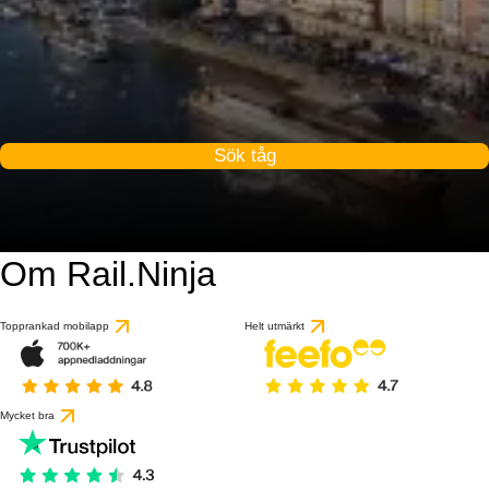
Sök tåg
Om Rail.Ninja
Topprankad mobilapp
Helt utmärkt
Mycket bra