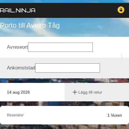
Porto till Aveiro Tåg
Avreseort
Ankomststad
14 aug 2026
Lägg till retur
1
Vuxen
Resenärer