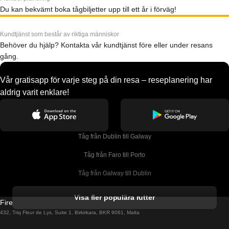
Du kan bekvämt boka tågbiljetter upp till ett år i förväg!
Kundtjänst som består av riktiga människor
Behöver du hjälp? Kontakta vår kundtjänst före eller under resans
gång.
Vår gratisapp för varje steg på din resa – reseplanering har
aldrig varit enklare!
Tåg från Dublin till Galway
Tåg från Faro till Porto
Tåg från Galway till Dublin
Tåg från Gyeongju till Seoul 
Visa fler populära rutter
Firebird GT Limited (OC 1451)
Tåg från Porto till Faro
432, Triq Fleur de Lys, Suite 1, Birkirkara, BKR 9061, Malta
Tåg från Alicante till Madrid