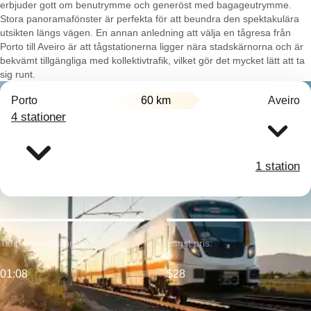
erbjuder gott om benutrymme och generöst med bagageutrymme.
Stora panoramafönster är perfekta för att beundra den spektakulära
utsikten längs vägen. En annan anledning att välja en tågresa från
Porto till Aveiro är att tågstationerna ligger nära stadskärnorna och är
bekvämt tillgängliga med kollektivtrafik, vilket gör det mycket lätt att ta
sig runt.
Porto
60 km
Aveiro
4 stationer
1 station
Tidigaste avgång:
Lägst pris:
01:08
$28