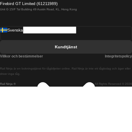
Firebird GT Limited (61211989)
Unit G 15/F Tal Building 49 Austin Road, KL, Hong Kong
Tåg från Barcelona till Madrid
Tåg från Barcelona till Malaga
Svenska
Tåg från Barcelona till Sevilla
Tåg från Barcelona till Valencia
Kundtjänst
Tåg från Belfast till Dublin
Villkor och bestämmelser
Integritetspolicy
Tåg från Berlin till Prag
Rail Ninja är en bokningstjänst för tågbiljetter online. Rail Ninja är inte ett tågbolag och äger eller
Tåg från Bratislava till Budapest
driver inga tåg.
Rail Ninja ®
All Rights Reserved © 2026
Tåg från Budapest till Bratislava
Tåg från Budapest till Prag
Tåg från Budapest till Wien
Tåg från Coimbra till Lissabon
Tåg från Coimbra till Porto