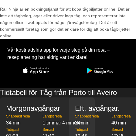
Rail Ninja är en bokningstjänst för att köpa tågbiljetter online. Det är
inte ett tågbolag, äger eller driver inga tåg, och representerar inte
någon officiell webbplats för något järnvägsföretag. Det är ett
kommersiellt företag som gör det enklare för dig att boka tågbiljetter
online.
Vår kostnadsfria app för varje steg på din resa –
reseplanering har aldrig varit enklare!
Tidtabell för Tåg från Porto till Aveiro
Morgonavgångar
Eft. avgångar.
Snabbast resa
Längst resa
Snabbast resa
Längst resa
34 min
1 timmar 4 minuter
34 min
40 min
Tidigast
Senast
Tidigast
Senast