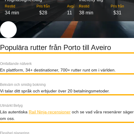
Restid
Pris från
Avgångar
Restid
Pris från
34 min
$28
11
38 min
$31
Populära rutter från Porto till Aveiro
Omfattande nätverk
En plattform, 34+ destinationer, 700+ rutter runt om i världen.
Bekväm och smidig bokning
Vi talar ditt språk och erbjuder över 20 betalningsmetoder.
Utmärkt Betyg
Läs autentiska
Rail Ninja-recensioner
och se vad våra resenärer säger
om oss.
Flexibel planering