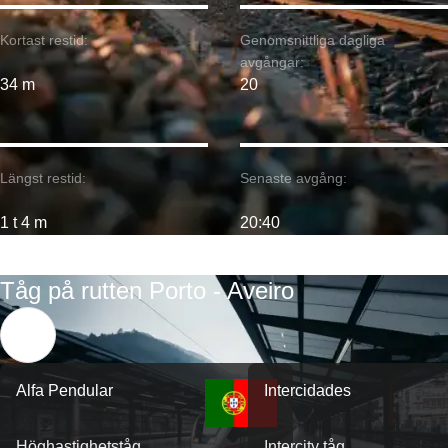
Kortast restid:
Genomsnittliga dagliga
avgångar:
34 m
20
Längst restid:
Senaste avgång:
1 t 4 m
20:40
Tåg på rutten Porto - Aveiro
Alfa Pendular
Intercidades
Höghastighetståg
Intercity tåg