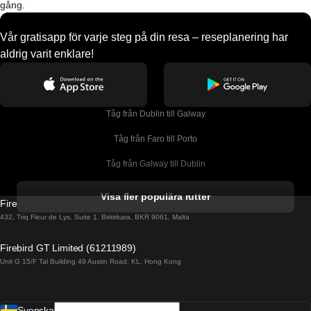
gång.
Vår gratisapp för varje steg på din resa – reseplanering har
aldrig varit enklare!
Tåg från Dublin till Galway
Tåg från Faro till Porto
Tåg från Galway till Dublin
Tåg från Gyeongju till Seoul 
Visa fler populära rutter
Firebird GT Limited (OC 1451)
Tåg från Porto till Faro
432, Triq Fleur de Lys, Suite 1, Birkirkara, BKR 9061, Malta
Tåg från Alicante till Madrid
Firebird GT Limited (61211989)
Unit G 15/F Tal Building 49 Austin Road, KL, Hong Kong
Tåg från Barcelona till Madrid
Tåg från Barcelona till Malaga
Svenska