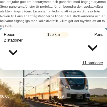
och erbjuder gott om benutrymme och generöst med bagageutrymme.
Stora panoramafönster är perfekta för att beundra den spektakulära
utsikten längs vägen. En annan anledning att välja en tågresa från
Rouen till Paris är att tågstationerna ligger nära stadskärnorna och är
bekvämt tillgängliga med kollektivtrafik, vilket gör det mycket lätt att ta
sig runt.
Rouen
135 km
Paris
2 stationer
11 stationer
Tidigaste avgång:
Lägst pris:
06:06
$39