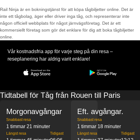
Rail Ninja är en bokningstjänst för att köpa tågbiljetter online. Det är
inte ett tågbolag, äger eller driver inga tåg, och representerar inte
någon officiell webbplats för något järnvägsföretag. Det är ett
kommersiellt företag som gör det enklare för dig att boka tågbiljetter
online.
Vår kostnadsfria app för varje steg på din resa –
reseplanering har aldrig varit enklare!
Tidtabell för Tåg från Rouen till Paris
Morgonavgångar
Eft. avgångar.
Snabbast resa
Snabbast resa
1 timmar 21 minuter
1 timmar 18 minuter
Längst resa
Tidigast
Längst resa
Tidigast