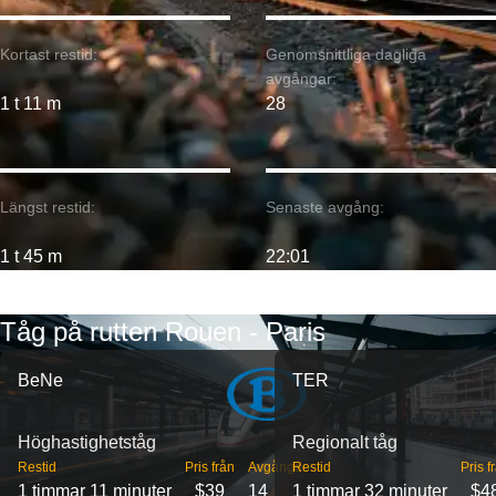
Kortast restid:
Genomsnittliga dagliga
avgångar:
1 t 11 m
28
Längst restid:
Senaste avgång:
1 t 45 m
22:01
Tåg på rutten Rouen - Paris
BeNe
TER
Höghastighetståg
Regionalt tåg
Restid
Pris från
Avgångar
Restid
Pris f
1 timmar 11 minuter
$39
14
1 timmar 32 minuter
$4