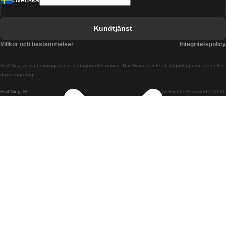
Tåg från Barcelona till Sevilla
Tåg från Barcelona till Valencia
Kundtjänst
Tåg från Belfast till Dublin
Villkor och bestämmelser
Integritetspolicy
Tåg från Berlin till Prag
Rail Ninja är en bokningstjänst för tågbiljetter online. Rail Ninja är inte ett tågbolag och äger eller
Tåg från Bratislava till Budapest
driver inga tåg.
Rail Ninja ®
All Rights Reserved © 2026
Tåg från Budapest till Bratislava
Tåg från Budapest till Prag
Tåg från Budapest till Wien
Tåg från Coimbra till Lissabon
Tåg från Coimbra till Porto
Tåg från Cork till Dublin
Tåg från Dublin till Belfast
Tåg från Dublin till Cork