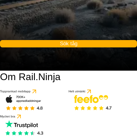
Sök tåg
Om Rail.Ninja
9 / 10
baserat på 1 recensio
Topprankad mobilapp
Helt utmärkt
Mycket bra