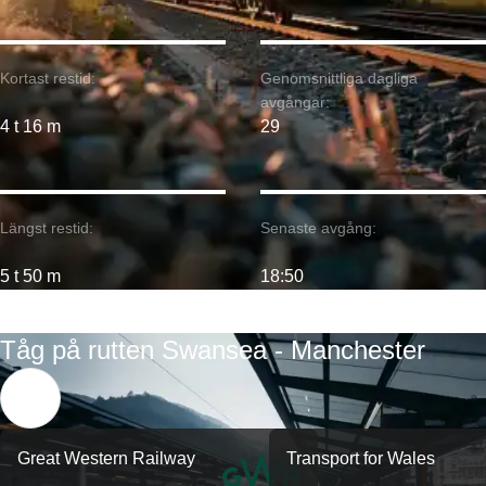
Kortast restid:
Genomsnittliga dagliga
avgångar:
4 t 16 m
29
Längst restid:
Senaste avgång:
5 t 50 m
18:50
Tåg på rutten Swansea - Manchester
Great Western Railway
Transport for Wales