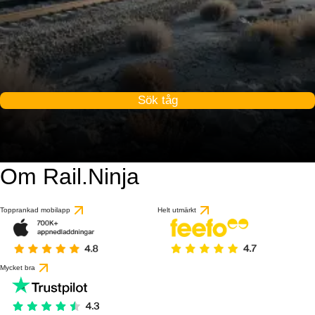
Sök tåg
Om Rail.Ninja
Topprankad mobilapp
Helt utmärkt
Mycket bra