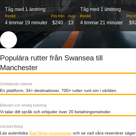
Tåg med 1 ändring
Tåg med 1 ändring
Restid
Pris från
Avgångar
Restid
Pris f
4 timmar 19 minuter
$240
13
4 timmar 21 minuter
$9
Populära rutter från Swansea till
Manchester
Omfattande nätverk
En plattform, 34+ destinationer, 700+ rutter runt om i världen.
Bekväm och smidig bokning
Vi talar ditt språk och erbjuder över 20 betalningsmetoder.
Utmärkt Betyg
Läs autentiska
Rail Ninja-recensioner
och se vad våra resenärer säger