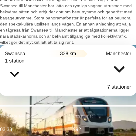
Swansea till Manchester har lätta och rymliga vagnar, utrustade med
bekväma säten och erbjuder gott om benutrymme och generöst med
bagageutrymme. Stora panoramafönster är perfekta för att beundra
den spektakulära utsikten längs vägen. En annan anledning att välja
en tågresa från Swansea till Manchester är att tågstationerna ligger
nära stadskärnorna och är bekvämt tillgängliga med kollektivtrafik,
vilket gör det mycket lätt att ta sig runt.
Swansea
338 km
Manchester
1 station
7 stationer
Tidigaste avgång:
Lägst pris:
03:38
$92