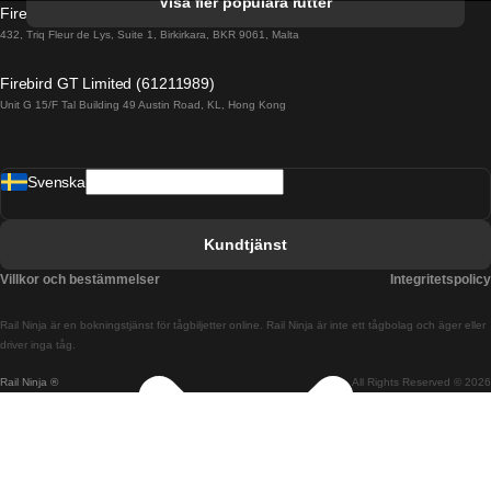
Visa fler populära rutter
Firebird GT Limited (OC 1451)
Tåg från Porto till Faro
432, Triq Fleur de Lys, Suite 1, Birkirkara, BKR 9061, Malta
Tåg från Alicante till Madrid
Firebird GT Limited (61211989)
Unit G 15/F Tal Building 49 Austin Road, KL, Hong Kong
Tåg från Barcelona till Madrid
Tåg från Barcelona till Malaga
Svenska
Tåg från Barcelona till Sevilla
Tåg från Barcelona till Valencia
Kundtjänst
Tåg från Belfast till Dublin
Villkor och bestämmelser
Integritetspolicy
Tåg från Berlin till Prag
Rail Ninja är en bokningstjänst för tågbiljetter online. Rail Ninja är inte ett tågbolag och äger eller
Tåg från Bratislava till Budapest
driver inga tåg.
Rail Ninja ®
All Rights Reserved © 2026
Tåg från Budapest till Bratislava
Tåg från Budapest till Prag
Tåg från Budapest till Wien