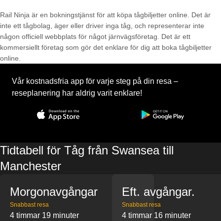
Rail Ninja är en bokningstjänst för att köpa tågbiljetter online. Det är
inte ett tågbolag, äger eller driver inga tåg, och representerar inte
någon officiell webbplats för något järnvägsföretag. Det är ett
kommersiellt företag som gör det enklare för dig att boka tågbiljetter
online.
Vår kostnadsfria app för varje steg på din resa –
reseplanering har aldrig varit enklare!
Tidtabell för Tåg från Swansea till
Manchester
Morgonavgångar
Eft. avgångar.
Snabbast resa
Snabbast resa
4 timmar 19 minuter
4 timmar 16 minuter