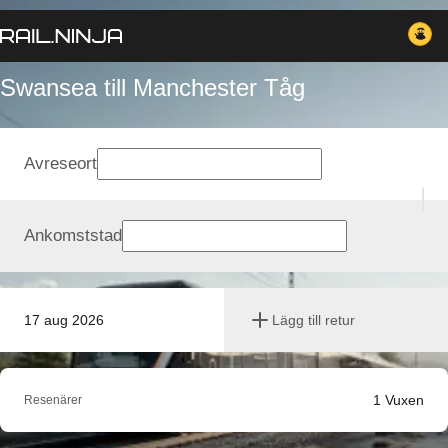
Swansea till Manchester Tåg
Avreseort
Ankomststad
17 aug 2026
Lägg till retur
1
Vuxen
Resenärer