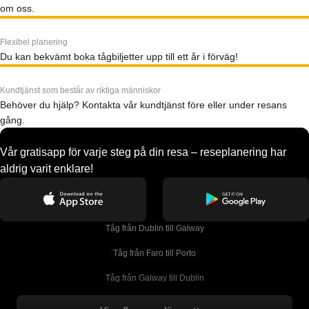
om oss.
Flexibel planering
Du kan bekvämt boka tågbiljetter upp till ett år i förväg!
Kundtjänst som består av riktiga människor
Behöver du hjälp? Kontakta vår kundtjänst före eller under resans
gång.
Vår gratisapp för varje steg på din resa – reseplanering har
aldrig varit enklare!
Tåg från Dublin till Galway
Tåg från Faro till Porto
Tåg från Galway till Dublin
Tåg från Gyeongju till Seoul 