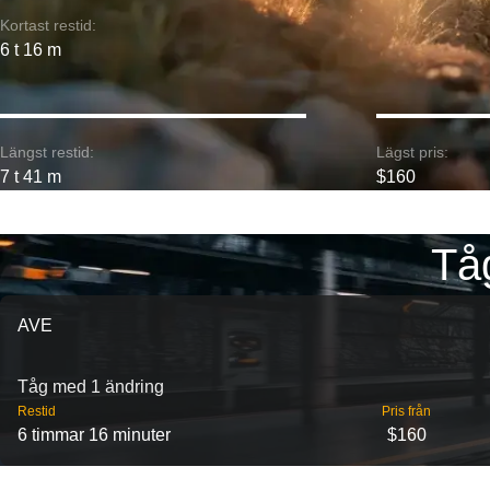
Kortast restid:
6 t 16 m
Längst restid:
Lägst pris:
7 t 41 m
$160
Tåg
AVE
Tåg med 1 ändring
Restid
Pris från
6 timmar 16 minuter
$160