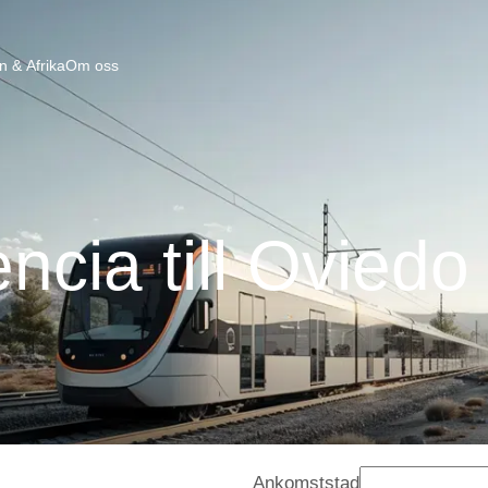
n & Afrika
Om oss
encia till Oviedo
Ankomststad