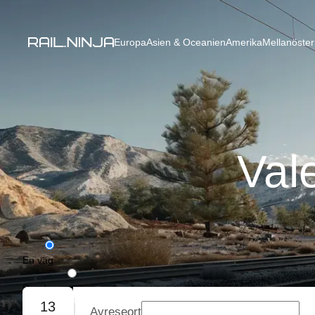
Europa
Asien & Oceanien
Amerika
Mellanöster
Val
En väg
Rundresa
13
Avreseort