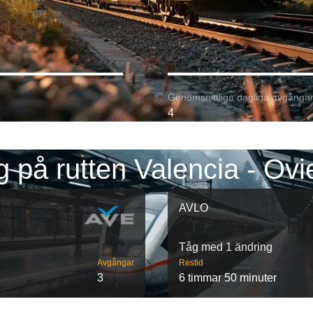
Genomsnittliga dagliga avgångar
4
 på rutten Valencia - Ov
AVLO
Tåg med 1 ändring
Avgångar
Restid
3
6 timmar 50 minuter