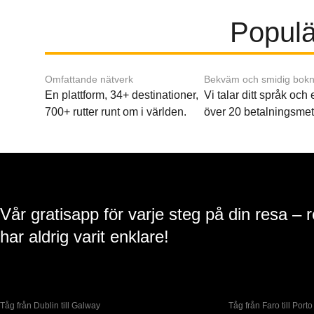
Populär
Omfattande nätverk
Bekväm och smidig bokn
En plattform, 34+ destinationer,
Vi talar ditt språk och
700+ rutter runt om i världen.
över 20 betalningsmet
Vår gratisapp för varje steg på din resa – 
har aldrig varit enklare!
Tåg från Dublin till Galway
Tåg från Faro till Porto