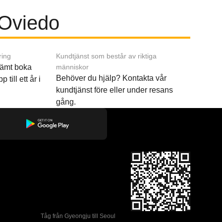
l Oviedo
ring
Kundtjänst som består av riktiga
ämt boka
människor
Behöver du hjälp? Kontakta vår
p till ett år i
kundtjänst före eller under resans
gång.
Tåg från Gyeongju till Seoul 