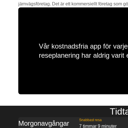
järnvägsföretag. Det är ett kommersiellt företag som gör 
Vår kostnadsfria app för varje
reseplanering har aldrig varit 
Tidt
Snabbast resa
Morgonavgångar
7 timmar 9 minuter