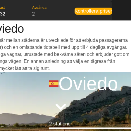
ast
Avgångar
Kontrollera priser
:32
2
viedo
m går mellan städerna är utvecklade för att erbjuda passagerarna
mar) och en omfattande tidtabell med upp till 4 dagliga avgångar.
ymliga vagnar, utrustade med bekväma säten och erbjuder gott om
gs vägen. En annan anledning att välja en tågresa från
cket lätt att ta sig runt.
Oviedo
2 stationer