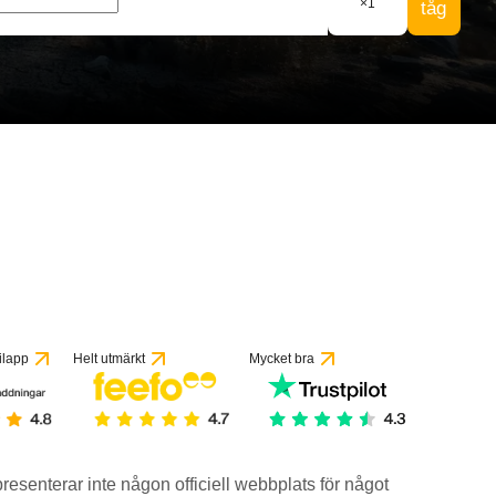
×
1
tåg
ilapp
Helt utmärkt
Mycket bra
epresenterar inte någon officiell webbplats för något