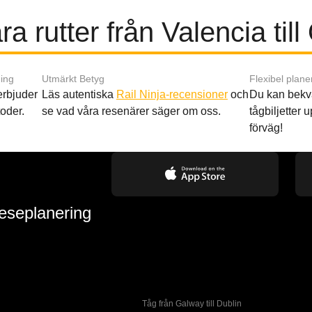
a rutter från Valencia til
ing
Utmärkt Betyg
Flexibel plane
 erbjuder
Läs autentiska
Rail Ninja-recensioner
och
Du kan bekv
oder.
se vad våra resenärer säger om oss.
tågbiljetter up
förväg!
reseplanering
Tåg från Galway till Dublin