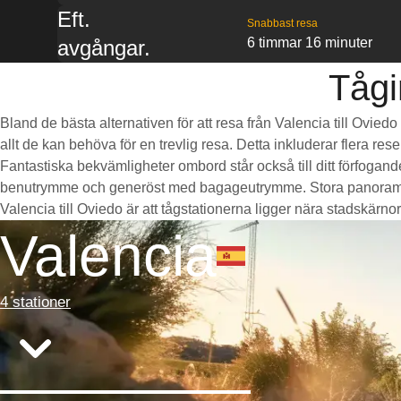
Eft.
Snabbast resa
6 timmar 16 minuter
avgångar.
Tågi
Bland de bästa alternativen för att resa från Valencia till Ovie
allt de kan behöva för en trevlig resa. Detta inkluderar flera re
Fantastiska bekvämligheter ombord står också till ditt förfogan
benutrymme och generöst med bagageutrymme. Stora panoramaföns
Valencia till Oviedo är att tågstationerna ligger nära stadskärnorn
Valencia
4 stationer