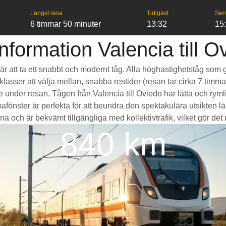
Längst resa
Tidigast
Sen
6 timmar 50 minuter
13:32
15
nformation Valencia till O
do är att ta ett snabbt och modernt tåg. Alla höghastighetståg so
seklasser att välja mellan, snabba restider (resan tar cirka 7 tim
de under resan. Tågen från Valencia till Oviedo har lätta och r
ter är perfekta för att beundra den spektakulära utsikten län
a och är bekvämt tillgängliga med kollektivtrafik, vilket gör det my
840 km