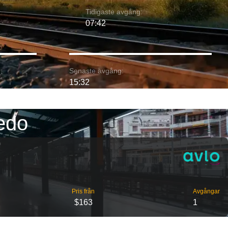
Tidigaste avgång:
07:42
:
Senaste avgång:
15:32
iedo
Pris från
Avgångar
$163
1