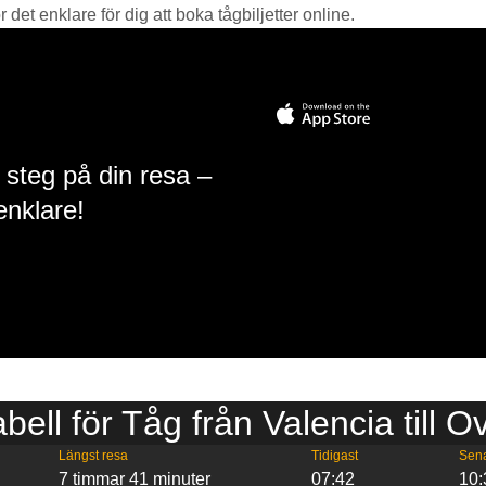
det enklare för dig att boka tågbiljetter online.
 steg på din resa –
enklare!
abell för Tåg från Valencia till O
Längst resa
Tidigast
Sen
7 timmar 41 minuter
07:42
10: