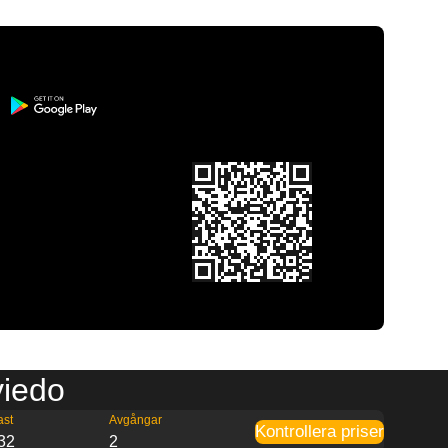
viedo
ast
Avgångar
Kontrollera priser
32
2