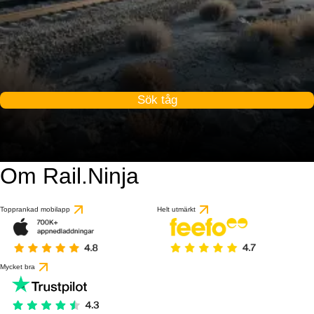
Sök tåg
Om Rail.Ninja
Topprankad mobilapp
Helt utmärkt
Mycket bra