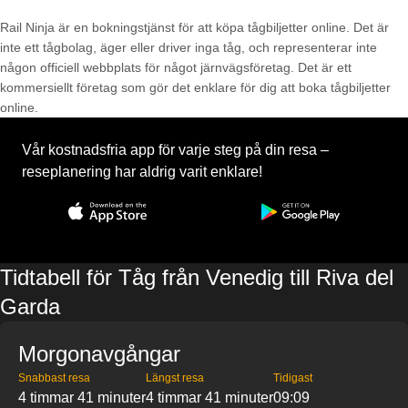
Rail Ninja är en bokningstjänst för att köpa tågbiljetter online. Det är
inte ett tågbolag, äger eller driver inga tåg, och representerar inte
någon officiell webbplats för något järnvägsföretag. Det är ett
kommersiellt företag som gör det enklare för dig att boka tågbiljetter
online.
Vår kostnadsfria app för varje steg på din resa –
reseplanering har aldrig varit enklare!
Tidtabell för Tåg från Venedig till Riva del
Garda
Morgonavgångar
Snabbast resa
Längst resa
Tidigast
4 timmar 41 minuter
4 timmar 41 minuter
09:09