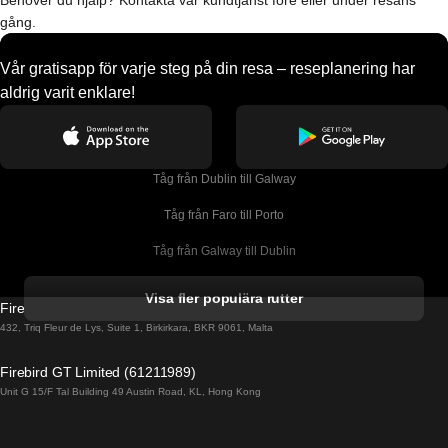
Behöver du hjälp? Kontakta vår kundtjänst före eller under resans
gång.
Vår gratisapp för varje steg på din resa – reseplanering har
aldrig varit enklare!
Tåg från Dublin till Galway
Tåg från Faro till Porto
Tåg från Galway till Dublin
Tåg från Gyeongju till Seoul 
Visa fler populära rutter
Firebird GT Limited (OC 1451)
Tåg från Porto till Faro
432, Triq Fleur de Lys, Suite 1, Birkirkara, BKR 9061, Malta
Tåg från Alicante till Madrid
Firebird GT Limited (61211989)
Unit G 15/F Tal Building 49 Austin Road, KL, Hong Kong
Tåg från Barcelona till Madrid
Tåg från Barcelona till Malaga