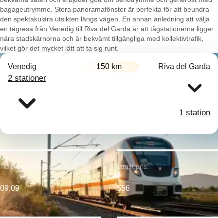
bagageutrymme. Stora panoramafönster är perfekta för att beundra
den spektakulära utsikten längs vägen. En annan anledning att välja
en tågresa från Venedig till Riva del Garda är att tågstationerna ligger
nära stadskärnorna och är bekvämt tillgängliga med kollektivtrafik,
vilket gör det mycket lätt att ta sig runt.
Venedig
150 km
Riva del Garda
2 stationer
1 station
Tidigaste avgång:
Lägst pris:
09:09
$56