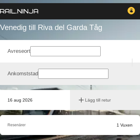
Venedig till Riva del Garda Tåg
Avreseort
Ankomststad
16 aug 2026
Lägg till retur
1
Vuxen
Resenärer