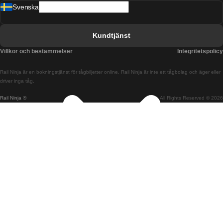
Svenska
Tåg från Barcelona till Sevilla
Tåg från Barcelona till Valencia
Kundtjänst
Tåg från Belfast till Dublin
Villkor och bestämmelser
Integritetspolicy
Tåg från Berlin till Prag
Rail Ninja är en bokningstjänst för tågbiljetter online. Rail Ninja är inte ett tågbolag och äger eller
Tåg från Bratislava till Budapest
driver inga tåg.
Rail Ninja ®
All Rights Reserved © 2026
Tåg från Budapest till Bratislava
Tåg från Budapest till Prag
Tåg från Budapest till Wien
Tåg från Coimbra till Lissabon
Tåg från Coimbra till Porto
Tåg från Cork till Dublin
Tåg från Dublin till Belfast