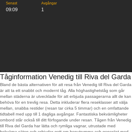
Senast
Avgångar
09:09
1
Tåginformation Venedig till Riva del Garda
Bland de bästa alternativen för att resa från Venedig till Riva del Garda
är att ta ett snabbt och modernt tåg. Alla höghastighetståg som går
mellan städerna är utvecklade för att erbjuda passagerarna allt de kan
behöva för en trevlig resa. Detta inkluderar flera reseklasser att välja
mellan, snabba restider (resan tar cirka 5 timmar) och en omfattande
tidtabell med upp till 1 dagliga avgångar. Fantastiska bekvämligheter
ombord står också till ditt förfogande under resan. Tågen från Venedig
till Riva del Garda har lätta och rymliga vagnar, utrustade med
bekväma säten och erbjuder gott om benutrymme och generöst med