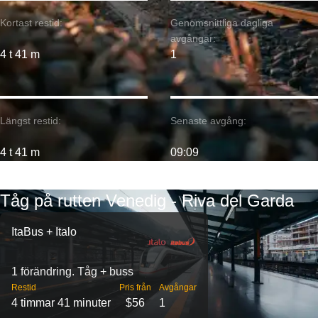
Kortast restid:
Genomsnittliga dagliga
avgångar:
4 t 41 m
1
Längst restid:
Senaste avgång:
4 t 41 m
09:09
Tåg på rutten Venedig - Riva del Garda
ItaBus + Italo
1 förändring. Tåg + buss
Restid
Pris från
Avgångar
4 timmar 41 minuter
$56
1