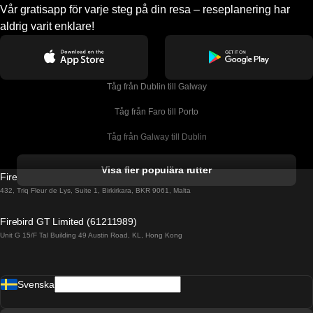
Vår gratisapp för varje steg på din resa – reseplanering har
aldrig varit enklare!
Tåg från Dublin till Galway
Tåg från Faro till Porto
Tåg från Galway till Dublin
Tåg från Gyeongju till Seoul 
Visa fler populära rutter
Firebird GT Limited (OC 1451)
Tåg från Porto till Faro
432, Triq Fleur de Lys, Suite 1, Birkirkara, BKR 9061, Malta
Tåg från Alicante till Madrid
Firebird GT Limited (61211989)
Unit G 15/F Tal Building 49 Austin Road, KL, Hong Kong
Tåg från Barcelona till Madrid
Tåg från Barcelona till Malaga
Svenska
Tåg från Barcelona till Sevilla