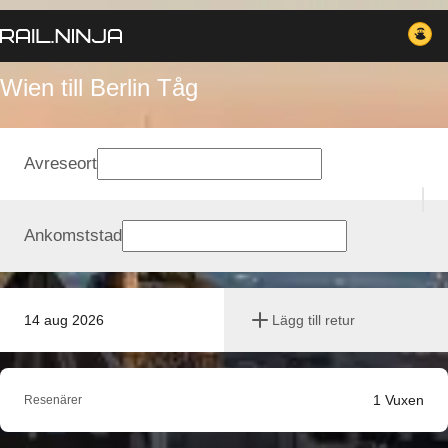
Wien till Berlin Tåg
Avreseort
Ankomststad
14 aug 2026
Lägg till retur
1
Vuxen
Resenärer