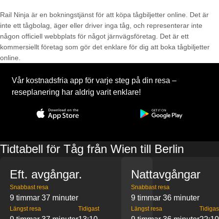
Rail Ninja är en bokningstjänst för att köpa tågbiljetter online. Det är
inte ett tågbolag, äger eller driver inga tåg, och representerar inte
någon officiell webbplats för något järnvägsföretag. Det är ett
kommersiellt företag som gör det enklare för dig att boka tågbiljetter
online.
Vår kostnadsfria app för varje steg på din resa –
reseplanering har aldrig varit enklare!
Tidtabell för Tåg från Wien till Berlin
Eft. avgångar.
Nattavgångar
Snabbast resa
Snabbast resa
9 timmar 37 minuter
9 timmar 36 minuter
Längst resa
Tidigast
Längst resa
Tidigas