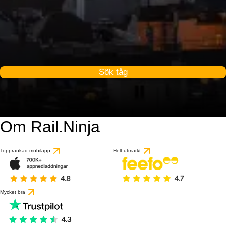
Sök tåg
Om Rail.Ninja
Topprankad mobilapp
Helt utmärkt
Mycket bra