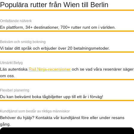
Populära rutter från Wien till Berlin
Omfattande nätverk
En plattform, 34+ destinationer, 700+ rutter runt om i världen.
Bekväm och smidig bokning
Vi talar ditt språk och erbjuder över 20 betalningsmetoder.
Utmärkt Betyg
Läs autentiska
Rail Ninja-recensioner
och se vad våra resenärer säger
om oss.
Flexibel planering
Du kan bekvämt boka tågbiljetter upp till ett år i förväg!
Kundtjänst som består av riktiga människor
Behöver du hjälp? Kontakta vår kundtjänst före eller under resans
gång.