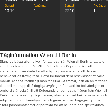
9 timmar 37 minuter
13:10
9 timmar 36 minuter
22:10
Senast
Avgångar
Senast
Avgångar
13:10
1
22:10
1
Tåginformation Wien till Berlin
Bland de bästa alternativen för att resa från Wien till Berlin är att ta ett
snabbt och modernt tåg. Alla höghastighetståg som går mellan
städerna är utvecklade för att erbjuda passagerarna allt de kan
behöva för en trevlig resa. Detta inkluderar flera reseklasser att välja
mellan, snabba restider (resan tar cirka 10 timmar) och en omfattande
tidtabell med upp till 2 dagliga avgångar. Fantastiska bekvämligheter
ombord står också till ditt förfogande under resan. Tågen från Wien till
Berlin har lätta och rymliga vagnar, utrustade med bekväma säten och
erbjuder gott om benutrymme och generöst med bagageutrymme.
Stora panoramafönster är perfekta för att beundra den spektakulära