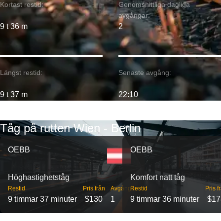
Kortast restid:
Genomsnittliga dagliga
avgångar:
9 t 36 m
2
Längst restid:
Senaste avgång:
9 t 37 m
22:10
Tåg på rutten Wien - Berlin
OEBB
OEBB
Höghastighetståg
Komfort natt tåg
Restid
Pris från
Avgångar
Restid
Pris f
9 timmar 37 minuter
$130
1
9 timmar 36 minuter
$17