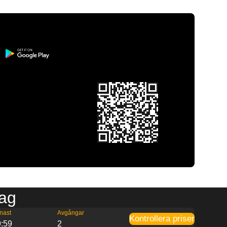
rag
nast
Avgångar
Kontrollera priser
9:59
2