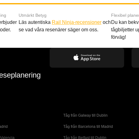
ing
Utmärkt Betyg
Flexibel plane
 erbjuder
Läs autentiska
Rail Ninja-recensioner
och
Du kan bekv
oder.
se vad våra resenärer säger om oss.
tågbiljetter up
förväg!
reseplanering
Tåg från Galway till Dublin
adrid
Tåg från Barcelona till Madrid
 Valencia
Tåg från Belfast till Dublin