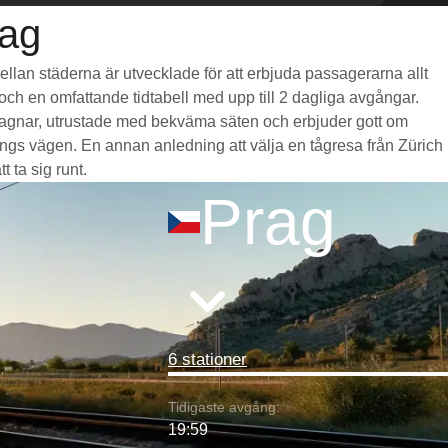
rag
mellan städerna är utvecklade för att erbjuda passagerarna allt
) och en omfattande tidtabell med upp till 2 dagliga avgångar.
a vagnar, utrustade med bekväma säten och erbjuder gott om
gs vägen. En annan anledning att välja en tågresa från Zürich
t ta sig runt.
Prag
6 stationer
Tidigaste avgång:
19:59