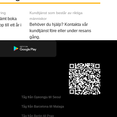
ring
Kundtjänst som består av riktiga
ämt boka
människor
Behöver du hjälp? Kontakta vår
p till ett år i
kundtjänst före eller under resans
gång.
Tåg från Gyeongju till Seoul 
Tåg från Barcelona till Malaga
Tåg från Berlin till Prag