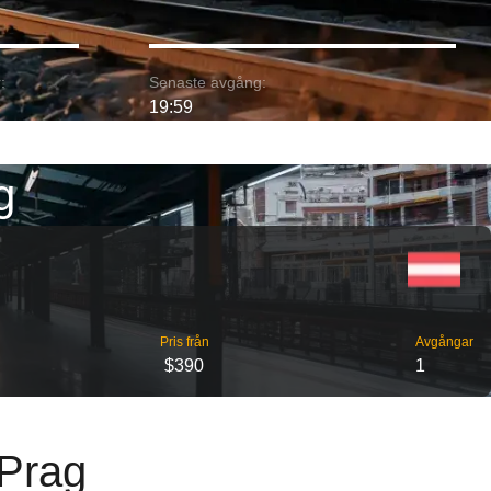
:
Senaste avgång:
19:59
g
Pris från
Avgångar
$390
1
 Prag