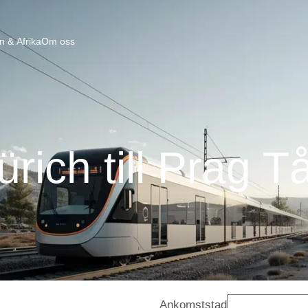
n & Afrika
Om oss
ürich till Prag T
Ankomststad