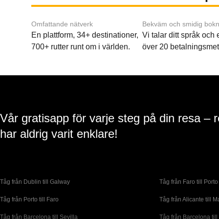
Omfattande nätverk
Bekväm och smidig bokn
En plattform, 34+ destinationer,
Vi talar ditt språk och
700+ rutter runt om i världen.
över 20 betalningsmet
Vår gratisapp för varje steg på din resa – 
har aldrig varit enklare!
Tåg från Dublin till Galway
Tåg från Faro till Porto
Tåg från Porto till Faro
Tåg från Alicante till M
Tåg från Barcelona till Sevilla
Tåg från Barcelona till