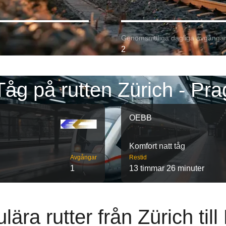
Genomsnittliga dagliga avgångar
2
Tåg på rutten Zürich - Pra
OEBB
Komfort natt tåg
Avgångar
Restid
1
13 timmar 26 minuter
lära rutter från Zürich till