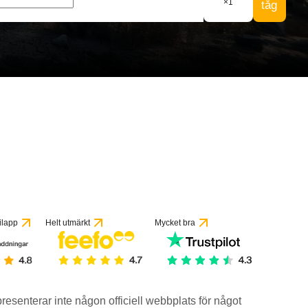
×
1
tåg
ilapp
Helt utmärkt
Mycket bra
epresenterar inte någon officiell webbplats för något