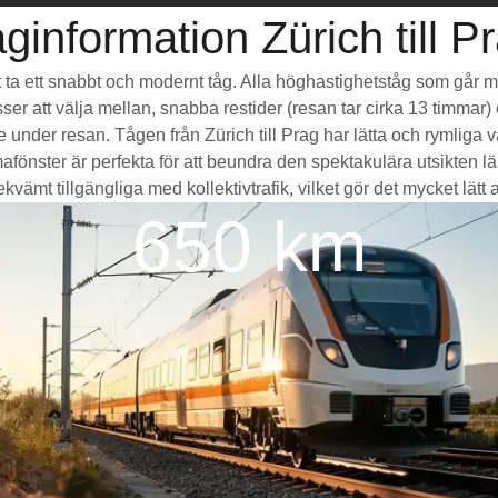
ginformation Zürich till P
 att ta ett snabbt och modernt tåg. Alla höghastighetståg som går 
sser att välja mellan, snabba restider (resan tar cirka 13 timmar
de under resan. Tågen från Zürich till Prag har lätta och rymlig
ter är perfekta för att beundra den spektakulära utsikten län
vämt tillgängliga med kollektivtrafik, vilket gör det mycket lätt at
650 km