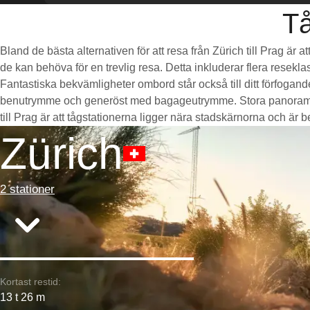
Tå
Bland de bästa alternativen för att resa från Zürich till Prag är
de kan behöva för en trevlig resa. Detta inkluderar flera resekla
Fantastiska bekvämligheter ombord står också till ditt förfogan
benutrymme och generöst med bagageutrymme. Stora panoramaföns
till Prag är att tågstationerna ligger nära stadskärnorna och är bek
Zürich
2 stationer
Kortast restid:
13 t 26 m