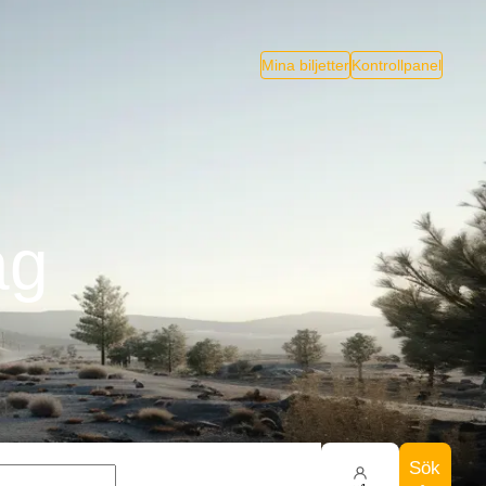
Mina biljetter
Kontrollpanel
åg
Sök