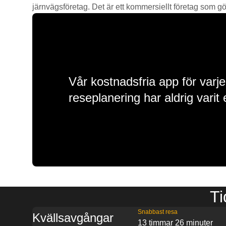
järnvägsföretag. Det är ett kommersiellt företag som gör 
Vår kostnadsfria app för varje
reseplanering har aldrig varit 
Ti
Snabbast resa
Kvällsavgångar
13 timmar 26 minuter