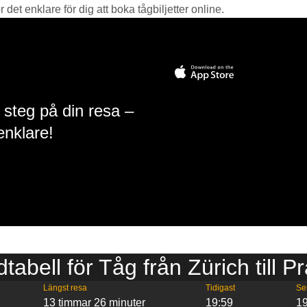
det enklare för dig att boka tågbiljetter online.
 steg på din resa –
enklare!
dtabell för Tåg från Zürich till P
Längst resa
Tidigast
Se
13 timmar 26 minuter
19:59
1