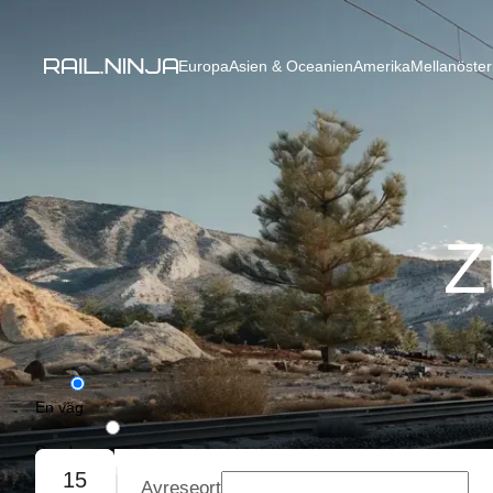
Europa
Asien & Oceanien
Amerika
Mellanöster
Z
En väg
Rundresa
15
Avreseort