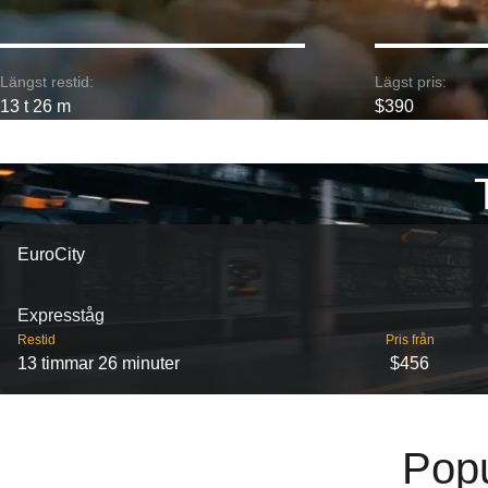
Längst restid:
Lägst pris:
13 t 26 m
$390
EuroCity
Expresståg
Restid
Pris från
13 timmar 26 minuter
$456
Popu