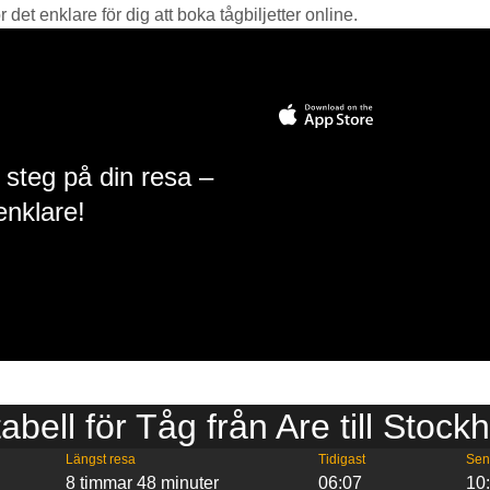
det enklare för dig att boka tågbiljetter online.
 steg på din resa –
enklare!
tabell för Tåg från Are till Stock
Längst resa
Tidigast
Sen
8 timmar 48 minuter
06:07
10