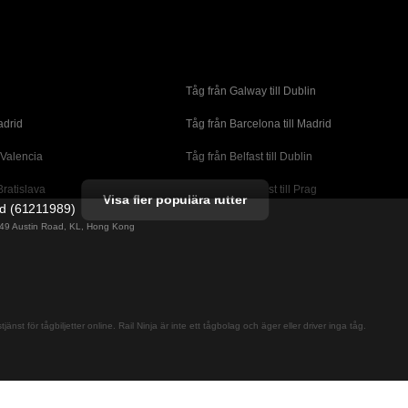
Tåg från Galway till Dublin
adrid
Tåg från Barcelona till Madrid
 Valencia
Tåg från Belfast till Dublin
Bratislava
Tåg från Budapest till Prag
Visa fler populära rutter
ed (61211989)
orto
Tåg från Cork till Dublin
g 49 Austin Road, KL, Hong Kong
l London
Tåg från Faro till Lissabon
ssabon
Tåg från Lissabon till Albufeira
 Lagos
Tåg från Lissabon till Madrid
jänst för tågbiljetter online. Rail Ninja är inte ett tågbolag och äger eller driver inga tåg.
cante
Tåg från Madrid till Barcelona
alaga
Tåg från Madrid till Sevilla