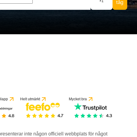
×
1
tåg
ilapp
Helt utmärkt
Mycket bra
epresenterar inte någon officiell webbplats för något