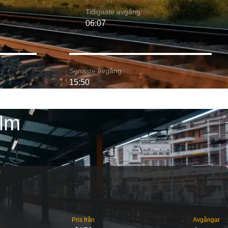
Tidigaste avgång:
06:07
:
Senaste avgång:
15:50
olm
Pris från
Avgångar