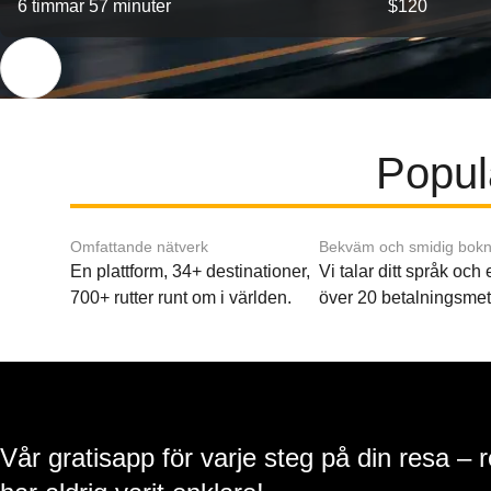
6 timmar 57 minuter
$120
Populä
Omfattande nätverk
Bekväm och smidig bokn
En plattform, 34+ destinationer,
Vi talar ditt språk och
700+ rutter runt om i världen.
över 20 betalningsmet
Vår gratisapp för varje steg på din resa – 