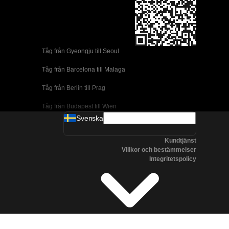
Tåg från Gyeongju till Seoul 
Tåg från Barcelona till Malaga
Tåg från Berlin till Prag
Tåg från Budapest till Wien
Svenska
Tåg från Dublin till Belfast
Kundtjänst
Tåg från Florens till Rom
Villkor och bestämmelser
Integritetspolicy
Tåg från Lissabon till Coimbra
Tåg från Lissabon till Porto
Tåg från Madrid till Cordoba
Tåg från Madrid till Valencia