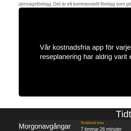
järnvägsföretag. Det är ett kommersiellt företag som gör 
Vår kostnadsfria app för varje
reseplanering har aldrig varit 
Tid
Snabbast resa
Morgonavgångar
7 timmar 26 minuter