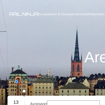
Europa
Asien & Oceanien
Amerika
Mellanöster
Are
En väg
Rundresa
13
Avreseort