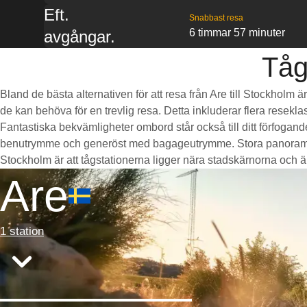
Eft.
Snabbast resa
6 timmar 57 minuter
avgångar.
Tåg
Bland de bästa alternativen för att resa från Are till Stockholm 
de kan behöva för en trevlig resa. Detta inkluderar flera resekla
Fantastiska bekvämligheter ombord står också till ditt förfogan
benutrymme och generöst med bagageutrymme. Stora panoramaföns
Stockholm är att tågstationerna ligger nära stadskärnorna och är b
Are
1 station