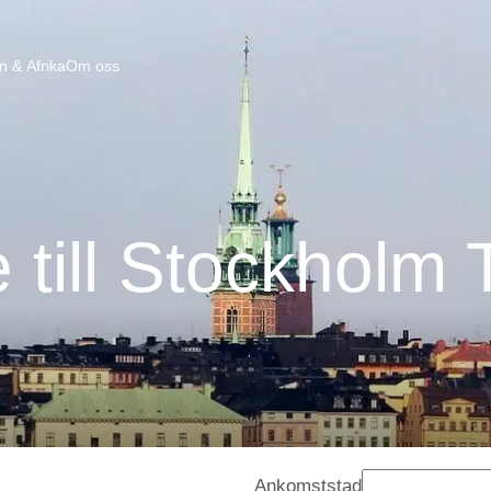
n & Afrika
Om oss
 till Stockholm
Ankomststad