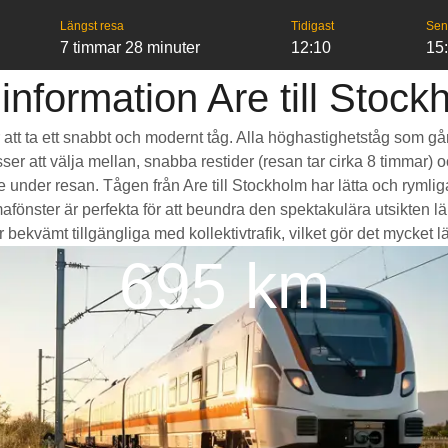
Längst resa
Tidigast
Sen
7 timmar 28 minuter
12:10
15
information Are till Stock
är att ta ett snabbt och modernt tåg. Alla höghastighetståg som g
sser att välja mellan, snabba restider (resan tar cirka 8 timmar) 
de under resan. Tågen från Are till Stockholm har lätta och rym
ter är perfekta för att beundra den spektakulära utsikten läng
ekvämt tillgängliga med kollektivtrafik, vilket gör det mycket lätt
695 km