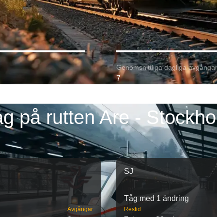
Genomsnittliga dagliga avgångar
7
g på rutten Are - Stockh
SJ
Tåg med 1 ändring
Avgångar
Restid