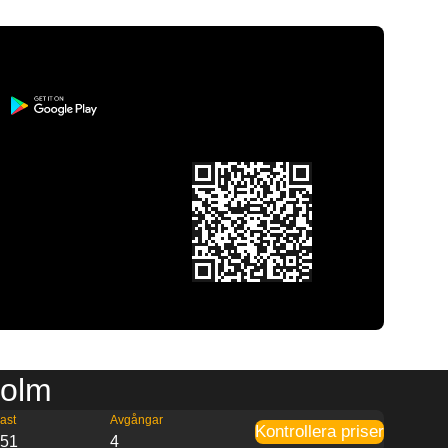
holm
ast
Avgångar
Kontrollera priser
:51
4