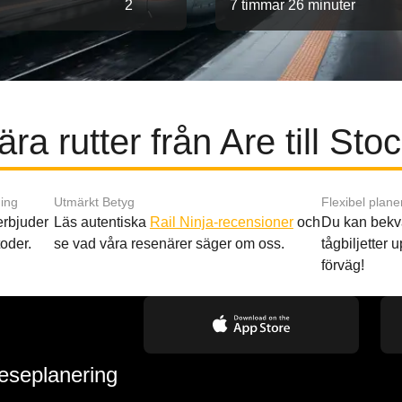
2
7 timmar 26 minuter
ra rutter från Are till St
ing
Utmärkt Betyg
Flexibel plane
 erbjuder
Läs autentiska
Rail Ninja-recensioner
och
Du kan bekv
oder.
se vad våra resenärer säger om oss.
tågbiljetter up
förväg!
reseplanering