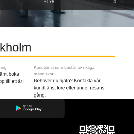
$178
4
ockholm
ring
Kundtjänst som består av riktiga
ämt boka
människor
Behöver du hjälp? Kontakta vår
p till ett år i
kundtjänst före eller under resans
gång.