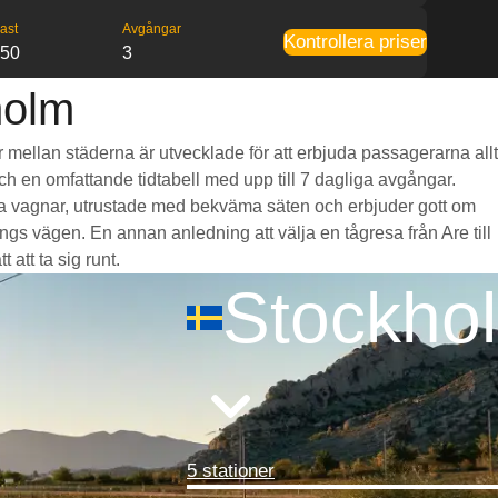
ast
Avgångar
Kontrollera priser
:50
3
holm
år mellan städerna är utvecklade för att erbjuda passagerarna allt
och en omfattande tidtabell med upp till 7 dagliga avgångar.
liga vagnar, utrustade med bekväma säten och erbjuder gott om
s vägen. En annan anledning att välja en tågresa från Are till
 att ta sig runt.
Stockho
5 stationer