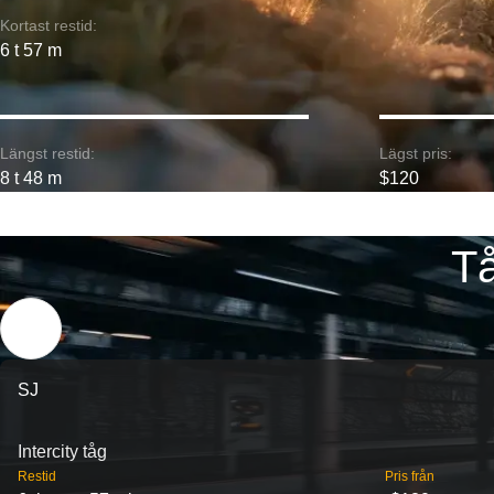
Kortast restid:
6 t 57 m
Längst restid:
Lägst pris:
8 t 48 m
$120
Tå
SJ
Intercity tåg
Restid
Pris från