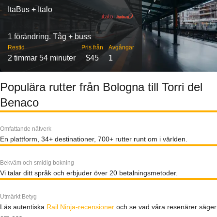
ItaBus + Italo
1 förändring. Tåg + buss
Restid
Pris från
Avgångar
2 timmar 54 minuter
$45
1
Populära rutter från Bologna till Torri del
Benaco
Omfattande nätverk
En plattform, 34+ destinationer, 700+ rutter runt om i världen.
Bekväm och smidig bokning
Vi talar ditt språk och erbjuder över 20 betalningsmetoder.
Utmärkt Betyg
Läs autentiska
Rail Ninja-recensioner
och se vad våra resenärer säger