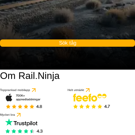
Sök tåg
Om Rail.Ninja
Topprankad mobilapp
Helt utmärkt
Mycket bra