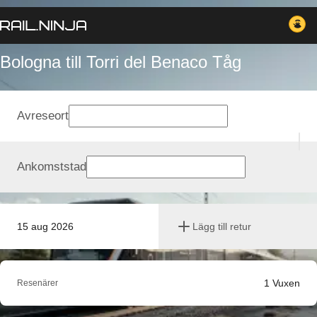
Bologna till Torri del Benaco Tåg
Avreseort
Ankomststad
15 aug 2026
Lägg till retur
1
Vuxen
Resenärer