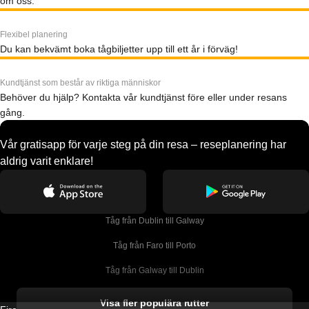
om oss.
Flexibel planering
Du kan bekvämt boka tågbiljetter upp till ett år i förväg!
Kundtjänst som består av riktiga människor
Behöver du hjälp? Kontakta vår kundtjänst före eller under resans
gång.
Vår gratisapp för varje steg på din resa – reseplanering har
aldrig varit enklare!
Tåg från Dublin till Galway
Tåg från Faro till Porto
Tåg från Galway till Dublin
Tåg från Gyeongju till Seoul 
Visa fler populära rutter