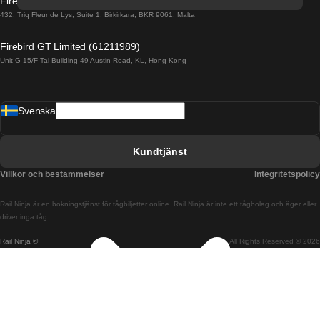
Firebird GT Limited (OC 1451)
Tåg från Porto till Faro
432, Triq Fleur de Lys, Suite 1, Birkirkara, BKR 9061, Malta
Tåg från Alicante till Madrid
Firebird GT Limited (61211989)
Unit G 15/F Tal Building 49 Austin Road, KL, Hong Kong
Tåg från Barcelona till Madrid
Tåg från Barcelona till Malaga
Svenska
Tåg från Barcelona till Sevilla
Tåg från Barcelona till Valencia
Kundtjänst
Tåg från Belfast till Dublin
Villkor och bestämmelser
Integritetspolicy
Tåg från Berlin till Prag
Rail Ninja är en bokningstjänst för tågbiljetter online. Rail Ninja är inte ett tågbolag och äger eller
Tåg från Bratislava till Budapest
driver inga tåg.
Rail Ninja ®
All Rights Reserved © 2026
Tåg från Budapest till Bratislava
Tåg från Budapest till Prag
Tåg från Budapest till Wien