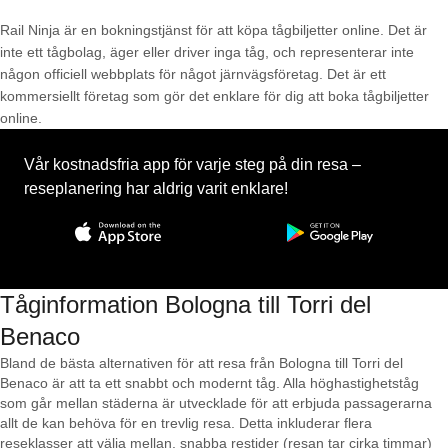
Rail Ninja är en bokningstjänst för att köpa tågbiljetter online. Det är
inte ett tågbolag, äger eller driver inga tåg, och representerar inte
någon officiell webbplats för något järnvägsföretag. Det är ett
kommersiellt företag som gör det enklare för dig att boka tågbiljetter
online.
Vår kostnadsfria app för varje steg på din resa –
reseplanering har aldrig varit enklare!
Tåginformation Bologna till Torri del
Benaco
Bland de bästa alternativen för att resa från Bologna till Torri del
Benaco är att ta ett snabbt och modernt tåg. Alla höghastighetståg
som går mellan städerna är utvecklade för att erbjuda passagerarna
allt de kan behöva för en trevlig resa. Detta inkluderar flera
reseklasser att välja mellan, snabba restider (resan tar cirka timmar)