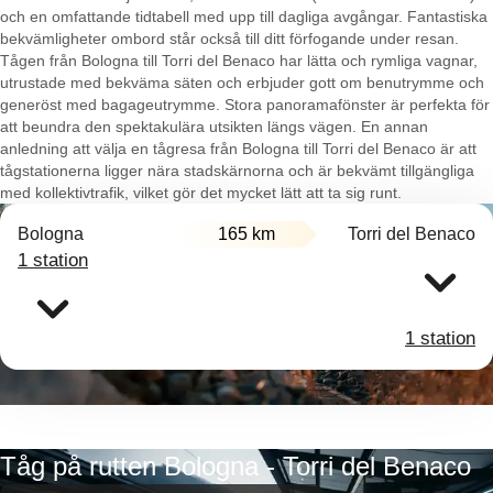
och en omfattande tidtabell med upp till dagliga avgångar. Fantastiska
bekvämligheter ombord står också till ditt förfogande under resan.
Tågen från Bologna till Torri del Benaco har lätta och rymliga vagnar,
utrustade med bekväma säten och erbjuder gott om benutrymme och
generöst med bagageutrymme. Stora panoramafönster är perfekta för
att beundra den spektakulära utsikten längs vägen. En annan
anledning att välja en tågresa från Bologna till Torri del Benaco är att
tågstationerna ligger nära stadskärnorna och är bekvämt tillgängliga
med kollektivtrafik, vilket gör det mycket lätt att ta sig runt.
Bologna
165 km
Torri del Benaco
1 station
1 station
Tåg på rutten Bologna - Torri del Benaco