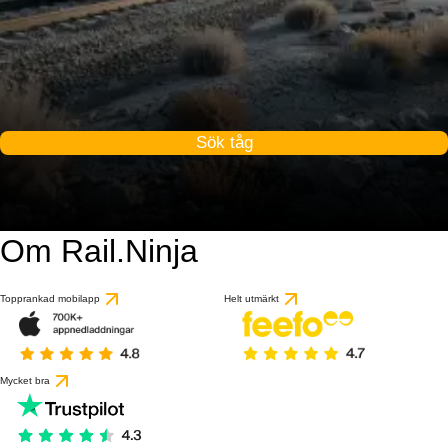
Sök tåg
Om Rail.Ninja
Topprankad mobilapp
Helt utmärkt
Mycket bra