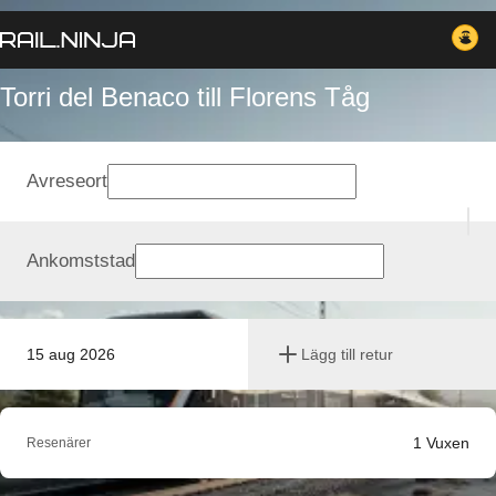
Torri del Benaco till Florens Tåg
Avreseort
Ankomststad
15 aug 2026
Lägg till retur
1
Vuxen
Resenärer