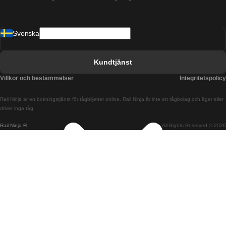
Tåg från Barcelona till Malaga
Svenska
Tåg från Barcelona till Sevilla
Tåg från Barcelona till Valencia
Kundtjänst
Tåg från Belfast till Dublin
Villkor och bestämmelser
Integritetspolicy
Tåg från Berlin till Prag
Rail Ninja är en bokningstjänst för tågbiljetter online. Rail Ninja är inte ett tågbolag och äger eller
Tåg från Bratislava till Budapest
driver inga tåg.
Rail Ninja ®
All Rights Reserved © 2026
Tåg från Budapest till Bratislava
Tåg från Budapest till Prag
Tåg från Budapest till Wien
Tåg från Coimbra till Lissabon
Tåg från Coimbra till Porto
Tåg från Cork till Dublin