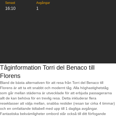
Senast
Avgångar
16:10
1
Tåginformation Torri del Benaco till
Florens
Bland de bästa alternativen för att resa från Torri del Benaco till
Florens är att ta ett snabbt och modernt tåg. Alla höghastighetståg
som går mellan städerna är utvecklade för att erbjuda passagerarna
allt de kan behöva för en trevlig resa. Detta inkluderar flera
reseklasser att välja mellan, snabba restider (resan tar cirka 4 timmar)
och en omfattande tidtabell med upp till 1 dagliga avgångar.
Fantastiska bekvämligheter ombord står också till ditt förfogande