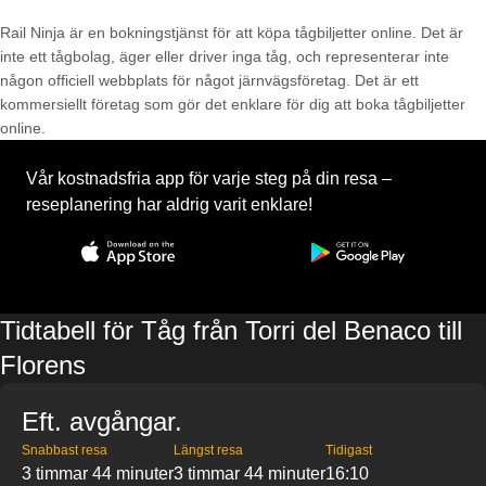
Rail Ninja är en bokningstjänst för att köpa tågbiljetter online. Det är
inte ett tågbolag, äger eller driver inga tåg, och representerar inte
någon officiell webbplats för något järnvägsföretag. Det är ett
kommersiellt företag som gör det enklare för dig att boka tågbiljetter
online.
Vår kostnadsfria app för varje steg på din resa –
reseplanering har aldrig varit enklare!
Tidtabell för Tåg från Torri del Benaco till
Florens
Eft. avgångar.
Snabbast resa
Längst resa
Tidigast
3 timmar 44 minuter
3 timmar 44 minuter
16:10