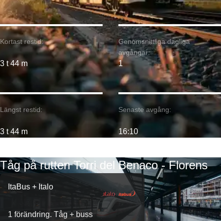
Kortast restid:
Genomsnittliga dagliga
avgångar:
3 t 44 m
1
Längst restid:
Senaste avgång:
3 t 44 m
16:10
Tåg på rutten Torri del Benaco - Florens
ItaBus + Italo
1 förändring. Tåg + buss