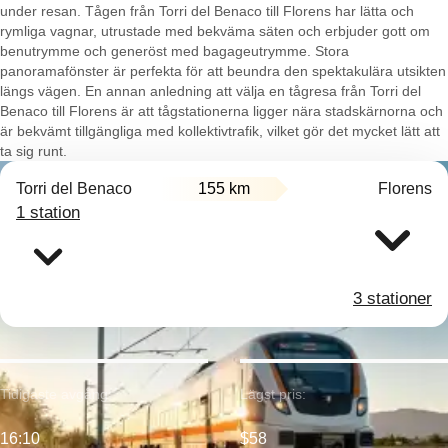
under resan. Tågen från Torri del Benaco till Florens har lätta och
rymliga vagnar, utrustade med bekväma säten och erbjuder gott om
benutrymme och generöst med bagageutrymme. Stora
panoramafönster är perfekta för att beundra den spektakulära utsikten
längs vägen. En annan anledning att välja en tågresa från Torri del
Benaco till Florens är att tågstationerna ligger nära stadskärnorna och
är bekvämt tillgängliga med kollektivtrafik, vilket gör det mycket lätt att
ta sig runt.
Torri del Benaco
155 km
Florens
1 station
3 stationer
Tidigaste avgång:
Lägst pris:
16:10
$58