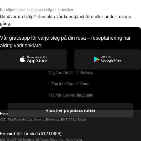
Kundtjänst som består av riktiga människor
Behöver du hjälp? Kontakta vår kundtjänst före eller under resans
gång.
Vår gratisapp för varje steg på din resa – reseplanering har
aldrig varit enklare!
Tåg från Dublin till Galway
Tåg från Faro till Porto
Tåg från Galway till Dublin
Tåg från Gyeongju till Seoul 
Visa fler populära rutter
Firebird GT Limited (OC 1451)
Tåg från Porto till Faro
432, Triq Fleur de Lys, Suite 1, Birkirkara, BKR 9061, Malta
Tåg från Alicante till Madrid
Firebird GT Limited (61211989)
Unit G 15/F Tal Building 49 Austin Road, KL, Hong Kong
Tåg från Barcelona till Madrid