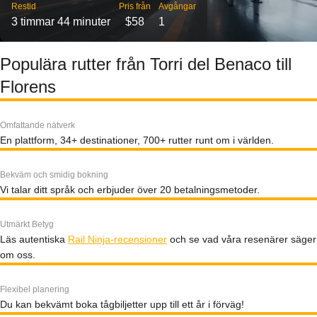
Restid
Pris från
Avgångar
3 timmar 44 minuter
$58
1
Populära rutter från Torri del Benaco till
Florens
Omfattande nätverk
En plattform, 34+ destinationer, 700+ rutter runt om i världen.
Bekväm och smidig bokning
Vi talar ditt språk och erbjuder över 20 betalningsmetoder.
Utmärkt Betyg
Läs autentiska
Rail Ninja-recensioner
och se vad våra resenärer säger
om oss.
Flexibel planering
Du kan bekvämt boka tågbiljetter upp till ett år i förväg!