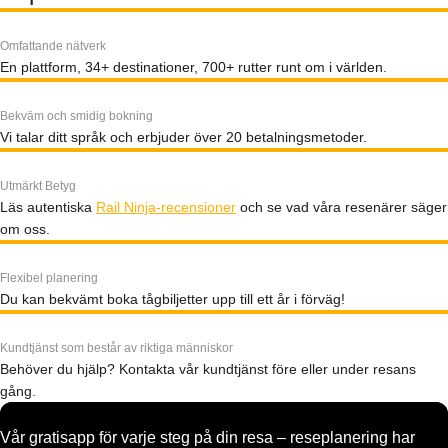
Omfattande nätverk
En plattform, 34+ destinationer, 700+ rutter runt om i världen.
Bekväm och smidig bokning
Vi talar ditt språk och erbjuder över 20 betalningsmetoder.
Utmärkt Betyg
Läs autentiska
Rail Ninja-recensioner
och se vad våra resenärer säger
om oss.
Flexibel planering
Du kan bekvämt boka tågbiljetter upp till ett år i förväg!
Kundtjänst som består av riktiga människor
Behöver du hjälp? Kontakta vår kundtjänst före eller under resans
gång.
Vår gratisapp för varje steg på din resa – reseplanering har