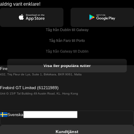
aldrig varit enklare!
Tåg från Dublin till Galway
Tåg från Faro till Porto
Tåg från Galway till Dublin
Tåg från Gyeongju till Seoul 
Visa fler populära rutter
Firebird GT Limited (OC 1451)
Tåg från Porto till Faro
432, Triq Fleur de Lys, Suite 1, Birkirkara, BKR 9061, Malta
Tåg från Alicante till Madrid
Firebird GT Limited (61211989)
Unit G 15/F Tal Building 49 Austin Road, KL, Hong Kong
Tåg från Barcelona till Madrid
Tåg från Barcelona till Malaga
Svenska
Tåg från Barcelona till Sevilla
Tåg från Barcelona till Valencia
Kundtjänst