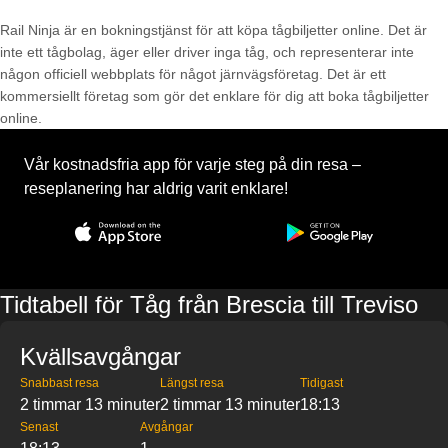
Rail Ninja är en bokningstjänst för att köpa tågbiljetter online. Det är
inte ett tågbolag, äger eller driver inga tåg, och representerar inte
någon officiell webbplats för något järnvägsföretag. Det är ett
kommersiellt företag som gör det enklare för dig att boka tågbiljetter
online.
Vår kostnadsfria app för varje steg på din resa –
reseplanering har aldrig varit enklare!
Tidtabell för Tåg från Brescia till Treviso
Kvällsavgångar
Snabbast resa
Längst resa
Tidigast
2 timmar 13 minuter
2 timmar 13 minuter
18:13
Senast
Avgångar