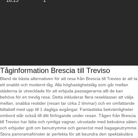
18:13
1
Tåginformation Brescia till Treviso
Bland de bästa alternativen för att resa från Brescia till Treviso är att ta
ett snabbt och modernt tåg. Alla höghastighetståg som går mellan
städerna är utvecklade för att erbjuda passagerarna allt de kan
behöva för en trevlig resa. Detta inkluderar flera reseklasser att välja
mellan, snabba restider (resan tar cirka 2 timmar) och en omfattande
tidtabell med upp till 1 dagliga avgångar. Fantastiska bekvämligheter
ombord står också till ditt förfogande under resan. Tågen från Brescia
till Treviso har lätta och rymliga vagnar, utrustade med bekväma säten
och erbjuder gott om benutrymme och generöst med bagageutrymme.
Stora panoramafönster är perfekta för att beundra den spektakulära