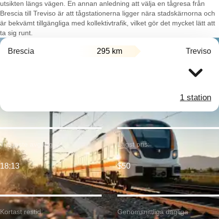
utsikten längs vägen. En annan anledning att välja en tågresa från
Brescia till Treviso är att tågstationerna ligger nära stadskärnorna och
är bekvämt tillgängliga med kollektivtrafik, vilket gör det mycket lätt att
ta sig runt.
Brescia
295 km
Treviso
1 station
Tidigaste avgång:
Lägst pris:
18:13
$50
Kortast restid:
Genomsnittliga dagliga