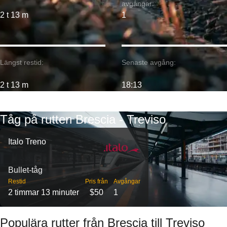
avgångar:
2 t 13 m
1
Längst restid:
Senaste avgång:
2 t 13 m
18:13
Tåg på rutten Brescia - Treviso
Italo Treno
Bullet-tåg
Restid
Pris från
Avgångar
2 timmar 13 minuter
$50
1
Populära rutter från Brescia till Treviso