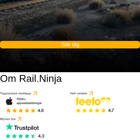
Sök tåg
Om Rail.Ninja
Topprankad mobilapp
Helt utmärkt
Mycket bra