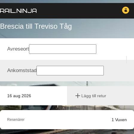
Brescia till Treviso Tåg
Avreseort
Ankomststad
16 aug 2026
Lägg till retur
1
Vuxen
Resenärer