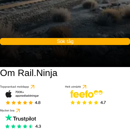
Sök tåg
Om Rail.Ninja
Topprankad mobilapp
Helt utmärkt
Mycket bra