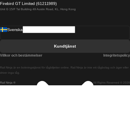
Firebird GT Limited (61211989)
Unit G 15/F Tal Building 49 Austin Road, KL, Hong Kong
Tåg från Barcelona till Madrid
Tåg från Barcelona till Malaga
Svenska
Tåg från Barcelona till Sevilla
Tåg från Barcelona till Valencia
Kundtjänst
Tåg från Belfast till Dublin
Villkor och bestämmelser
Integritetspolicy
Tåg från Berlin till Prag
Rail Ninja är en bokningstjänst för tågbiljetter online. Rail Ninja är inte ett tågbolag och äger eller
Tåg från Bratislava till Budapest
driver inga tåg.
Rail Ninja ®
All Rights Reserved © 2026
Tåg från Budapest till Bratislava
Tåg från Budapest till Prag
Tåg från Budapest till Wien
Tåg från Coimbra till Lissabon
Tåg från Coimbra till Porto