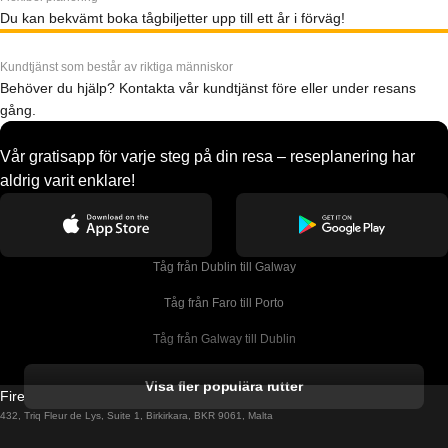
Du kan bekvämt boka tågbiljetter upp till ett år i förväg!
Kundtjänst som består av riktiga människor
Behöver du hjälp? Kontakta vår kundtjänst före eller under resans
gång.
Vår gratisapp för varje steg på din resa – reseplanering har
aldrig varit enklare!
Tåg från Dublin till Galway
Tåg från Faro till Porto
Tåg från Galway till Dublin
Tåg från Gyeongju till Seoul 
Visa fler populära rutter
Firebird GT Limited (OC 1451)
Tåg från Porto till Faro
432, Triq Fleur de Lys, Suite 1, Birkirkara, BKR 9061, Malta
Tåg från Alicante till Madrid