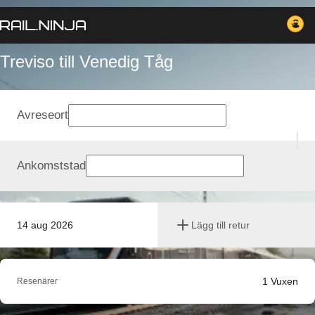
Treviso till Venedig Tåg
Avreseort
Ankomststad
14 aug 2026
Lägg till retur
1
Vuxen
Resenärer