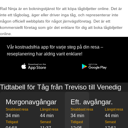
Rail Ninja är en bokningstjänst för att köpa tågbiljetter online. Det är
inte ett tågbolag, äger eller driver inga tåg, och representerar inte
någon officiell webbplats för något järnvägsföretag. Det är ett
kommersiellt företag som gör det enklare för dig att boka tågbiljetter
online.
Vår kostnadsfria app för varje steg på din resa –
reseplanering har aldrig varit enklare!
Tidtabell för Tåg från Treviso till Venedig
Morgonavgångar
Eft. avgångar.
Snabbast resa
Längst resa
Snabbast resa
Längst resa
34 min
44 min
34 min
44 min
Tidigast
Senast
Tidigast
Senast