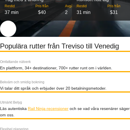
Restid
Pris från
Avgångar
Restid
Pris från
37 min
$40
2
31 min
$31
Populära rutter från Treviso till Venedig
Omfattande nätverk
En plattform, 34+ destinationer, 700+ rutter runt om i världen.
Bekväm och smidig bokning
Vi talar ditt språk och erbjuder över 20 betalningsmetoder.
Utmärkt Betyg
Läs autentiska
Rail Ninja-recensioner
och se vad våra resenärer säger
om oss.
Flexibel planering