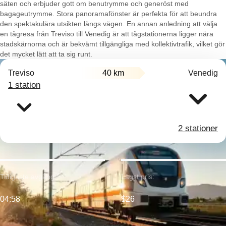
säten och erbjuder gott om benutrymme och generöst med
bagageutrymme. Stora panoramafönster är perfekta för att beundra
den spektakulära utsikten längs vägen. En annan anledning att välja
en tågresa från Treviso till Venedig är att tågstationerna ligger nära
stadskärnorna och är bekvämt tillgängliga med kollektivtrafik, vilket gör
det mycket lätt att ta sig runt.
Treviso
40 km
Venedig
1 station
2 stationer
Tidigaste avgång:
Lägst pris:
04:58
$26