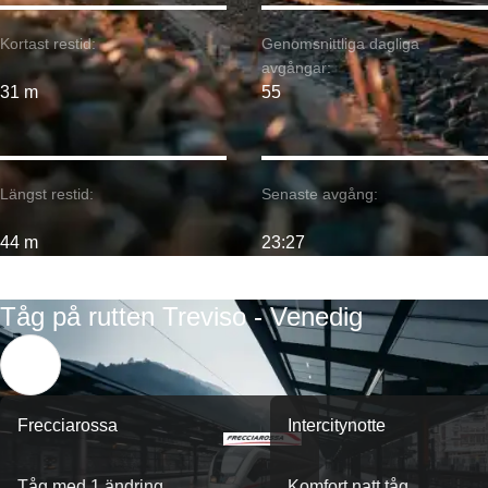
Kortast restid:
Genomsnittliga dagliga
avgångar:
31 m
55
Längst restid:
Senaste avgång:
44 m
23:27
Tåg på rutten Treviso - Venedig
Frecciarossa
Intercitynotte
Tåg med 1 ändring
Komfort natt tåg