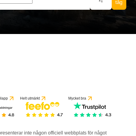
×
1
tåg
ilapp
Helt utmärkt
Mycket bra
epresenterar inte någon officiell webbplats för något