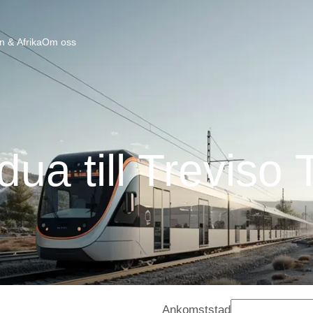
n & Afrika
Om oss
ua till Treviso
Ankomststad