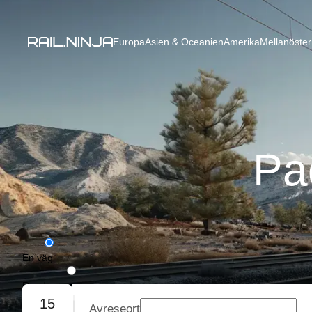
Europa
Asien & Oceanien
Amerika
Mellanöster
Pad
En väg
Rundresa
15
Avreseort