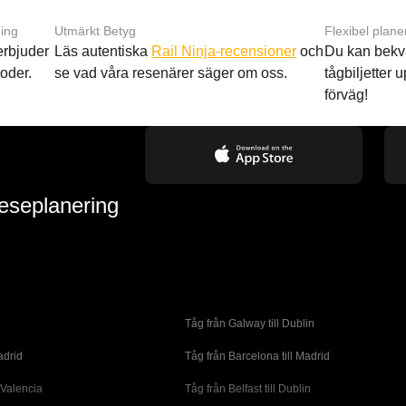
ing
Utmärkt Betyg
Flexibel plane
 erbjuder
Läs autentiska
Rail Ninja-recensioner
och
Du kan bekv
oder.
se vad våra resenärer säger om oss.
tågbiljetter up
förväg!
reseplanering
Tåg från Galway till Dublin
adrid
Tåg från Barcelona till Madrid
 Valencia
Tåg från Belfast till Dublin