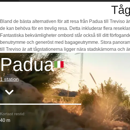
Tåg
Bland de bästa alternativen för att resa från Padua till Treviso 
de kan behöva för en trevlig resa. Detta inkluderar flera resekla
Fantastiska bekvämligheter ombord står också till ditt förfogan
benutrymme och generöst med bagageutrymme. Stora panoramafön
till Treviso är att tågstationerna ligger nära stadskärnorna och är 
Padua
1 station
Kortast restid:
40 m