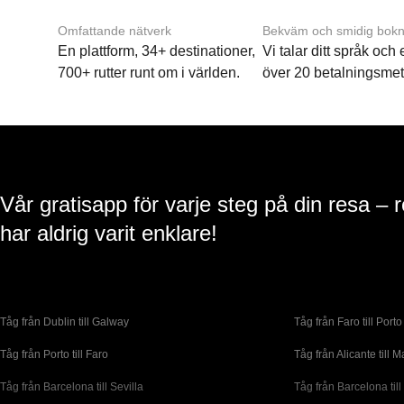
Omfattande nätverk
Bekväm och smidig bokn
En plattform, 34+ destinationer,
Vi talar ditt språk och
700+ rutter runt om i världen.
över 20 betalningsmet
Vår gratisapp för varje steg på din resa – 
har aldrig varit enklare!
Tåg från Dublin till Galway
Tåg från Faro till Porto
Tåg från Porto till Faro
Tåg från Alicante till M
Tåg från Barcelona till Sevilla
Tåg från Barcelona till