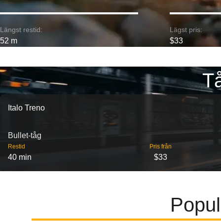
Längst restid:
Lägst pris:
52 m
$33
Tå
Italo Treno
Bullet-tåg
Restid
Pris från
40 min
$33
Populä