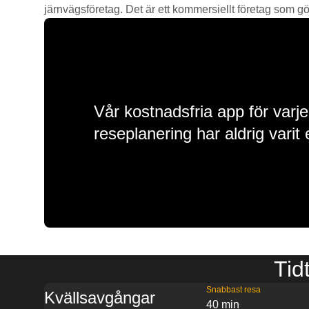
järnvägsföretag. Det är ett kommersiellt företag som gör 
Vår kostnadsfria app för varje
reseplanering har aldrig varit 
Tid
Snabbast resa
Kvällsavgångar
40 min