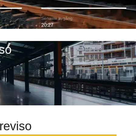
:
Senaste avgång:
20:27
iso
Treviso