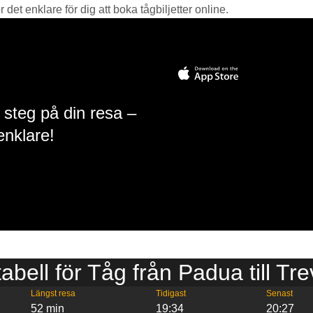
det enklare för dig att boka tågbiljetter online.
 steg på din resa –
enklare!
tabell för Tåg från Padua till Tre
Längst resa
Tidigast
Senast
52 min
19:34
20:27