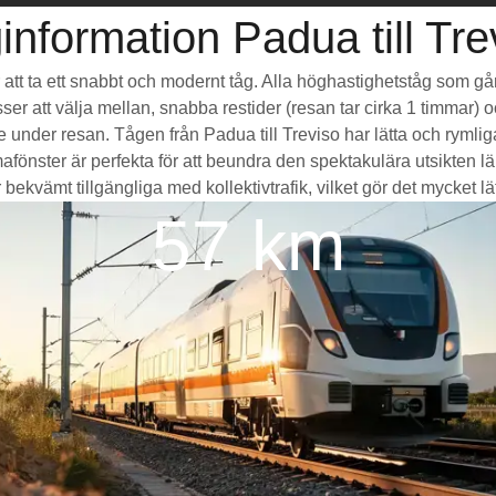
information Padua till Tre
är att ta ett snabbt och modernt tåg. Alla höghastighetståg som g
sser att välja mellan, snabba restider (resan tar cirka 1 timmar) 
de under resan. Tågen från Padua till Treviso har lätta och rym
ster är perfekta för att beundra den spektakulära utsikten lä
bekvämt tillgängliga med kollektivtrafik, vilket gör det mycket lätt
57 km