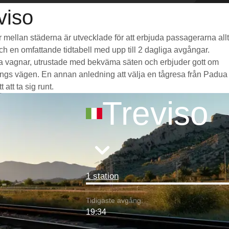
viso
år mellan städerna är utvecklade för att erbjuda passagerarna allt
och en omfattande tidtabell med upp till 2 dagliga avgångar.
liga vagnar, utrustade med bekväma säten och erbjuder gott om
ngs vägen. En annan anledning att välja en tågresa från Padua
 att ta sig runt.
Treviso
1 station
Tidigaste avgång:
19:34