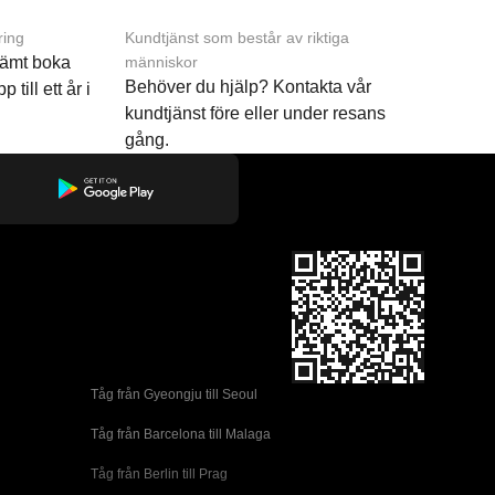
ring
Kundtjänst som består av riktiga
ämt boka
människor
Behöver du hjälp? Kontakta vår
p till ett år i
kundtjänst före eller under resans
gång.
Tåg från Gyeongju till Seoul 
Tåg från Barcelona till Malaga
Tåg från Berlin till Prag