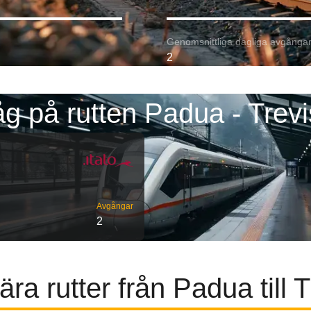
Genomsnittliga dagliga avgångar
2
g på rutten Padua - Trev
Avgångar
2
ra rutter från Padua till 