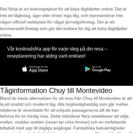
Rail Ninja är en bokningstjänst för att köpa tågbiljetter online. Det är
inte ett tågbolag, äger eller driver inga tåg, och representerar inte
någon officiell webbplats för något järnvägsföretag. Det är ett
kommersiellt företag som gör det enklare för dig att boka tågbiljetter
online.
Vår kostnadsfria app för varje steg på din resa –
reseplanering har aldrig varit enklare!
Tåginformation Chuy till Montevideo
Bland de bästa alternativen för att resa från Chuy till Montevideo är att
ta ett snabbt och modernt tåg. Alla höghastighetståg som går mellan
städerna är utvecklade för att erbjuda passagerarna allt de kan
behöva för en trevlig resa. Detta inkluderar flera reseklasser att välja
mellan, snabba restider (resan tar cirka timmar) och en omfattande
tidtabell med upp till dagliga avgångar. Fantastiska bekvämligheter