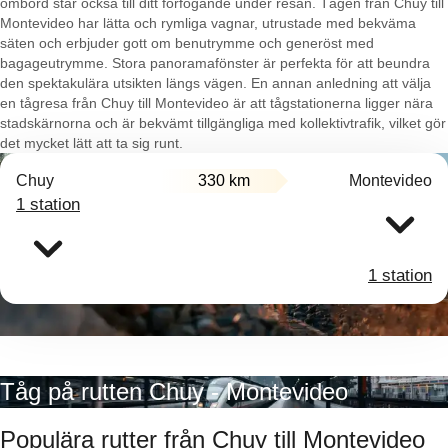
ombord står också till ditt förfogande under resan. Tågen från Chuy till
Montevideo har lätta och rymliga vagnar, utrustade med bekväma
säten och erbjuder gott om benutrymme och generöst med
bagageutrymme. Stora panoramafönster är perfekta för att beundra
den spektakulära utsikten längs vägen. En annan anledning att välja
en tågresa från Chuy till Montevideo är att tågstationerna ligger nära
stadskärnorna och är bekvämt tillgängliga med kollektivtrafik, vilket gör
det mycket lätt att ta sig runt.
Chuy
330 km
Montevideo
1 station
1 station
Tåg på rutten Chuy - Montevideo
Populära rutter från Chuy till Montevideo