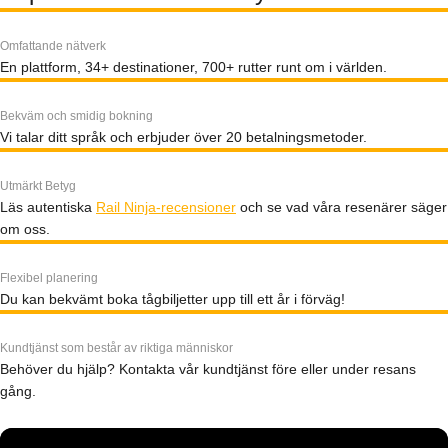
Omfattande nätverk
En plattform, 34+ destinationer, 700+ rutter runt om i världen.
Bekväm och smidig bokning
Vi talar ditt språk och erbjuder över 20 betalningsmetoder.
Utmärkt Betyg
Läs autentiska
Rail Ninja-recensioner
och se vad våra resenärer säger
om oss.
Flexibel planering
Du kan bekvämt boka tågbiljetter upp till ett år i förväg!
Kundtjänst som består av riktiga människor
Behöver du hjälp? Kontakta vår kundtjänst före eller under resans
gång.