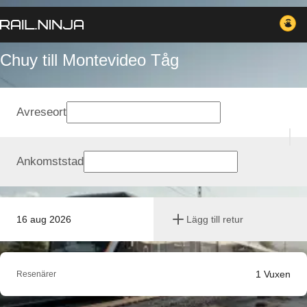
Chuy till Montevideo Tåg
Avreseort
Ankomststad
16 aug 2026
Lägg till retur
1
Vuxen
Resenärer