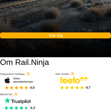
Sök tåg
Om Rail.Ninja
Topprankad mobilapp
Helt utmärkt
Mycket bra