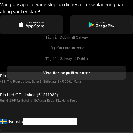
Vår gratisapp för varje steg på din resa – reseplanering har
aldrig varit enklare!
Tåg från Dublin till Galway
Tåg från Faro till Porto
Tåg från Galway till Dublin
Tåg från Gyeongju till Seoul 
Visa fler populära rutter
Firebird GT Limited (OC 1451)
Tåg från Porto till Faro
432, Triq Fleur de Lys, Suite 1, Birkirkara, BKR 9061, Malta
Tåg från Alicante till Madrid
Firebird GT Limited (61211989)
Unit G 15/F Tal Building 49 Austin Road, KL, Hong Kong
Tåg från Barcelona till Madrid
Tåg från Barcelona till Malaga
Svenska
Tåg från Barcelona till Sevilla