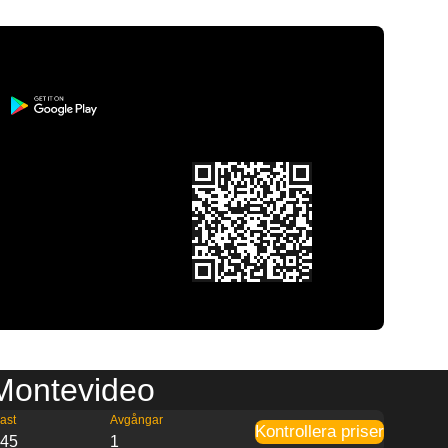
l Montevideo
ast
Avgångar
Kontrollera priser
:45
1