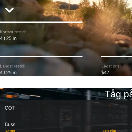
Kortast restid:
4 t 25 m
Längst restid:
Lägst pris:
4 t 25 m
$47
Tåg på
COT
Buss
Restid
Pris från