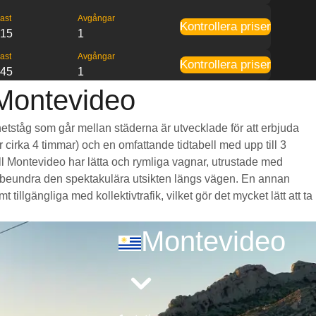
ast
Avgångar
Kontrollera priser
:15
1
ast
Avgångar
Kontrollera priser
:45
1
 Montevideo
ghetståg som går mellan städerna är utvecklade för att erbjuda
r cirka 4 timmar) och en omfattande tidtabell med upp till 3
ll Montevideo har lätta och rymliga vagnar, utrustade med
 beundra den spektakulära utsikten längs vägen. En annan
illgängliga med kollektivtrafik, vilket gör det mycket lätt att ta
Montevideo