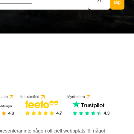
×
1
tåg
ilapp
Helt utmärkt
Mycket bra
epresenterar inte någon officiell webbplats för något