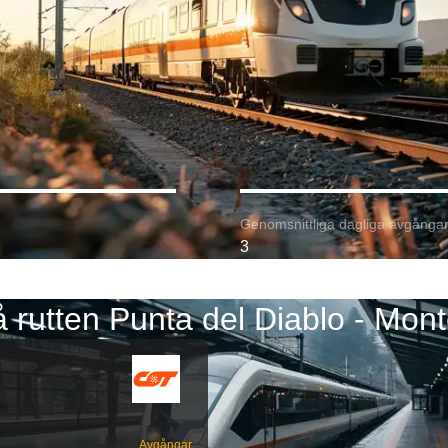
Genomsnittliga dagliga avgångar
3
 rutten Punta del Diablo - Mon
Avgångar