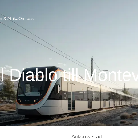
n & Afrika
Om oss
l Diablo till Monte
Ankomststad