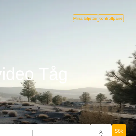
Mina biljetter
Kontrollpanel
video Tåg
Sök