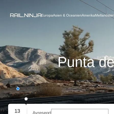
Europa
Asien & Oceanien
Amerika
Mellanöster
Punta de
En väg
Rundresa
13
Avreseort