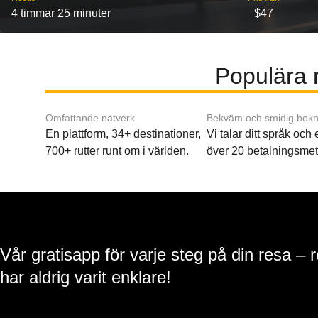
4 timmar 25 minuter
$47
Populära r
Omfattande nätverk
Bekväm och smidig bokn
En plattform, 34+ destinationer,
Vi talar ditt språk och
700+ rutter runt om i världen.
över 20 betalningsmet
Vår gratisapp för varje steg på din resa – 
har aldrig varit enklare!