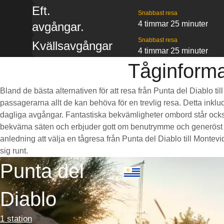
Eft.
Snabbast resa
4 timmar 25 minuter
avgångar.
Snabbast resa
Kvällsavgångar
4 timmar 25 minuter
Tåginforma
Bland de bästa alternativen för att resa från Punta del Diablo ti
passagerarna allt de kan behöva för en trevlig resa. Detta inklud
dagliga avgångar. Fantastiska bekvämligheter ombord står också 
bekväma säten och erbjuder gott om benutrymme och generöst 
anledning att välja en tågresa från Punta del Diablo till Montevid
sig runt.
Punta del
Diablo
1 station