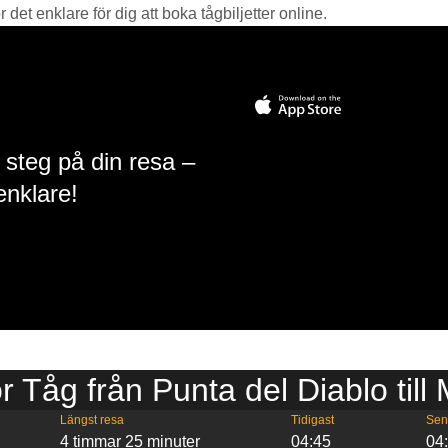
det enklare för dig att boka tågbiljetter online.
 steg på din resa –
enklare!
ör Tåg från Punta del Diablo til
Längst resa
Tidigast
Sen
4 timmar 25 minuter
04:45
04