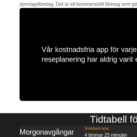
järnvägsföretag. Det är ett kommersiellt företag som gör 
Vår kostnadsfria app för varje
reseplanering har aldrig varit 
Tidtabell f
Snabbast resa
Morgonavgångar
4 timmar 25 minuter