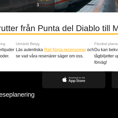
3
utter från Punta del Diablo till
ing
Utmärkt Betyg
Flexibel plane
 erbjuder
Läs autentiska
Rail Ninja-recensioner
och
Du kan bekv
oder.
se vad våra resenärer säger om oss.
tågbiljetter up
förväg!
reseplanering