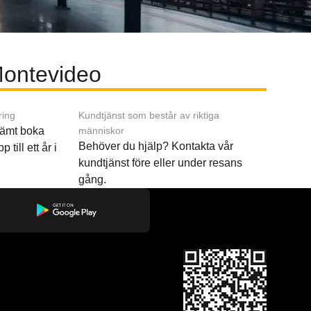
 Montevideo
ring
Kundtjänst som består av riktiga
ämt boka
människor
Behöver du hjälp? Kontakta vår
p till ett år i
kundtjänst före eller under resans
gång.