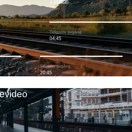
1 station
Tidigaste avgång:
04:45
:
Senaste avgång:
20:45
tevideo