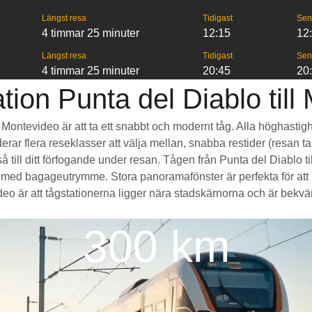
Längst resa
Tidigast
Sen
4 timmar 25 minuter
12:15
12
Längst resa
Tidigast
Sen
4 timmar 25 minuter
20:45
20
tion Punta del Diablo till
ll Montevideo är att ta ett snabbt och modernt tåg. Alla höghasti
erar flera reseklasser att välja mellan, snabba restider (resan ta
till ditt förfogande under resan. Tågen från Punta del Diablo ti
med bagageutrymme. Stora panoramafönster är perfekta för att
eo är att tågstationerna ligger nära stadskärnorna och är bekvämt t
300 km