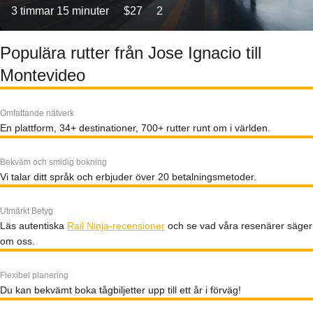
3 timmar 15 minuter
$27
2
Populära rutter från Jose Ignacio till
Montevideo
Omfattande nätverk
En plattform, 34+ destinationer, 700+ rutter runt om i världen.
Bekväm och smidig bokning
Vi talar ditt språk och erbjuder över 20 betalningsmetoder.
Utmärkt Betyg
Läs autentiska
Rail Ninja-recensioner
och se vad våra resenärer säger
om oss.
Flexibel planering
Du kan bekvämt boka tågbiljetter upp till ett år i förväg!