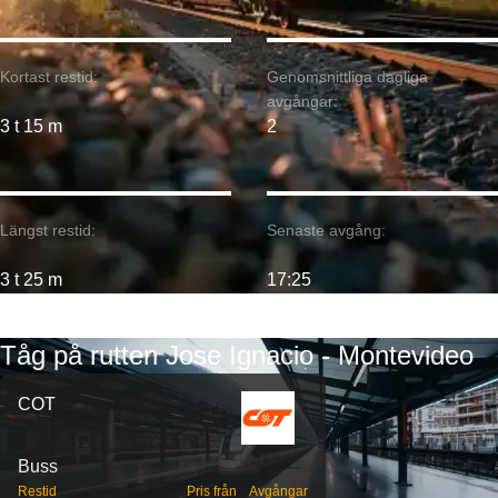
Kortast restid:
Genomsnittliga dagliga
avgångar:
3 t 15 m
2
Längst restid:
Senaste avgång:
3 t 25 m
17:25
Tåg på rutten Jose Ignacio - Montevideo
COT
Buss
Restid
Pris från
Avgångar