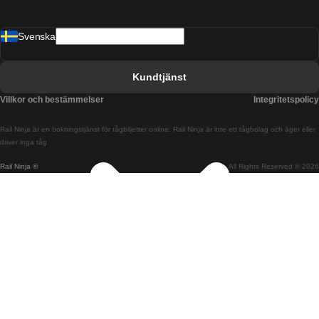
Tåg från Barcelona till Malaga
Svenska
Tåg från Barcelona till Sevilla
Tåg från Barcelona till Valencia
Kundtjänst
Tåg från Belfast till Dublin
Villkor och bestämmelser
Integritetspolicy
Tåg från Berlin till Prag
Rail Ninja är en bokningstjänst för tågbiljetter online. Rail Ninja är inte ett tågbolag och äger eller
Tåg från Bratislava till Budapest
driver inga tåg.
Rail Ninja ®
All Rights Reserved © 2026
Tåg från Budapest till Bratislava
Tåg från Budapest till Prag
Tåg från Budapest till Wien
Tåg från Coimbra till Lissabon
Tåg från Coimbra till Porto
Tåg från Cork till Dublin