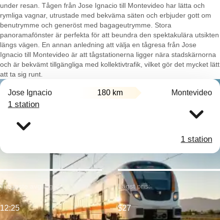
under resan. Tågen från Jose Ignacio till Montevideo har lätta och
rymliga vagnar, utrustade med bekväma säten och erbjuder gott om
benutrymme och generöst med bagageutrymme. Stora
panoramafönster är perfekta för att beundra den spektakulära utsikten
längs vägen. En annan anledning att välja en tågresa från Jose
Ignacio till Montevideo är att tågstationerna ligger nära stadskärnorna
och är bekvämt tillgängliga med kollektivtrafik, vilket gör det mycket lätt
att ta sig runt.
Jose Ignacio
180 km
Montevideo
1 station
1 station
Tidigaste avgång:
Lägst pris:
12:25
$27