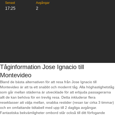
Senast
Avgångar
17:25
2
Tåginformation Jose Ignacio till
Montevideo
Bland de bästa alternativen för att resa från Jose Ignacio till
Montevideo är att ta ett snabbt och modernt tåg. Alla höghastighetståg
som går mellan städerna är utvecklade för att erbjuda passagerarna
allt de kan behöva för en trevlig resa. Detta inkluderar flera
reseklasser att välja mellan, snabba restider (resan tar cirka 3 timmar)
och en omfattande tidtabell med upp till 2 dagliga avgångar.
Fantastiska bekvämligheter ombord står också till ditt förfogande