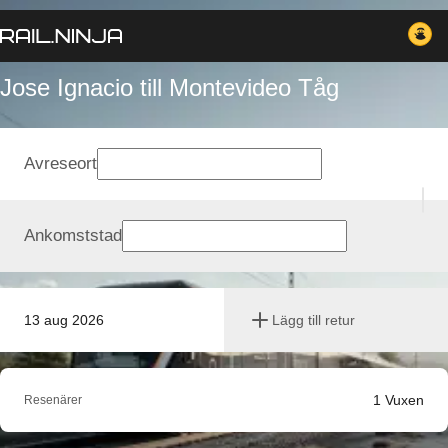
Jose Ignacio till Montevideo Tåg
Avreseort
Ankomststad
13 aug 2026
Lägg till retur
1
Vuxen
Resenärer