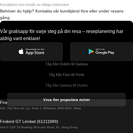
Kundtjänst som består av riktiga människor
Behöver du hjälp? Kontakta vår kundtjänst före eller under resans
gång.
Vår gratisapp för varje steg på din resa – reseplanering har
aldrig varit enklare!
Tåg från Dublin till Galway
Tåg från Faro till Porto
Tåg från Galway till Dublin
Tåg från Gyeongju till Seoul 
Visa fler populära rutter
Firebird GT Limited (OC 1451)
Tåg från Porto till Faro
432, Triq Fleur de Lys, Suite 1, Birkirkara, BKR 9061, Malta
Tåg från Alicante till Madrid
Firebird GT Limited (61211989)
Unit G 15/F Tal Building 49 Austin Road, KL, Hong Kong
Tåg från Barcelona till Madrid