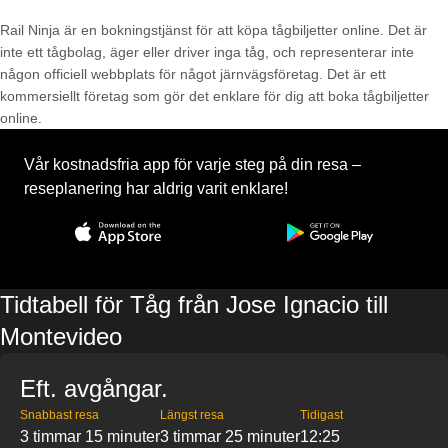
Rail Ninja är en bokningstjänst för att köpa tågbiljetter online. Det är
inte ett tågbolag, äger eller driver inga tåg, och representerar inte
någon officiell webbplats för något järnvägsföretag. Det är ett
kommersiellt företag som gör det enklare för dig att boka tågbiljetter
online.
Vår kostnadsfria app för varje steg på din resa –
reseplanering har aldrig varit enklare!
Tidtabell för Tåg från Jose Ignacio till
Montevideo
Eft. avgångar.
Snabbast resa
Längst resa
Tidigast
3 timmar 15 minuter
3 timmar 25 minuter
12:25