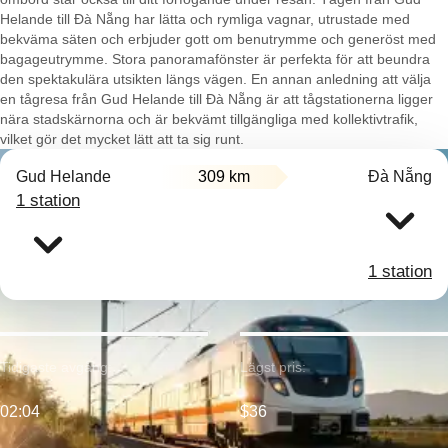
Helande till Đà Nẵng har lätta och rymliga vagnar, utrustade med
bekväma säten och erbjuder gott om benutrymme och generöst med
bagageutrymme. Stora panoramafönster är perfekta för att beundra
den spektakulära utsikten längs vägen. En annan anledning att välja
en tågresa från Gud Helande till Đà Nẵng är att tågstationerna ligger
nära stadskärnorna och är bekvämt tillgängliga med kollektivtrafik,
vilket gör det mycket lätt att ta sig runt.
Gud Helande
309 km
Đà Nẵng
1 station
1 station
Tidigaste avgång:
Lägst pris:
02:04
$36