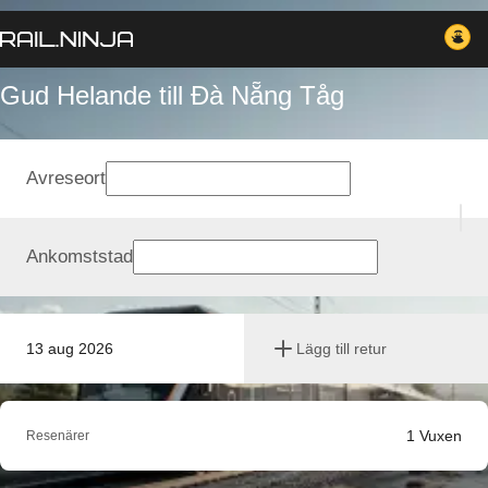
Gud Helande till Đà Nẵng Tåg
Avreseort
Ankomststad
13 aug 2026
Lägg till retur
1
Vuxen
Resenärer