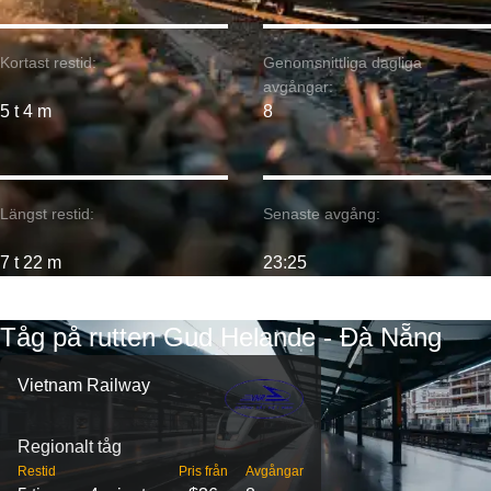
Kortast restid:
Genomsnittliga dagliga
avgångar:
5 t 4 m
8
Längst restid:
Senaste avgång:
7 t 22 m
23:25
Tåg på rutten Gud Helande - Đà Nẵng
Vietnam Railway
Regionalt tåg
Restid
Pris från
Avgångar