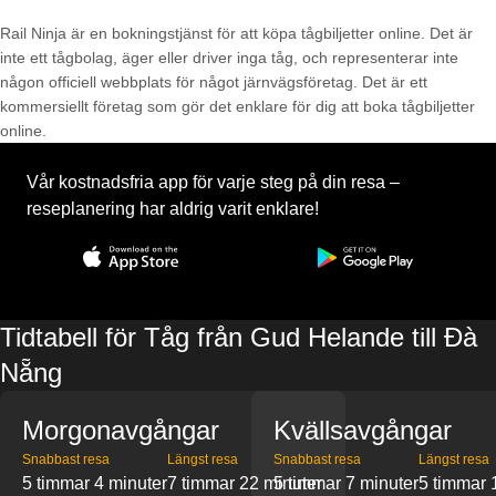
Rail Ninja är en bokningstjänst för att köpa tågbiljetter online. Det är
inte ett tågbolag, äger eller driver inga tåg, och representerar inte
någon officiell webbplats för något järnvägsföretag. Det är ett
kommersiellt företag som gör det enklare för dig att boka tågbiljetter
online.
Vår kostnadsfria app för varje steg på din resa –
reseplanering har aldrig varit enklare!
Tidtabell för Tåg från Gud Helande till Đà
Nẵng
Morgonavgångar
Kvällsavgångar
Snabbast resa
Längst resa
Snabbast resa
Längst resa
5 timmar 4 minuter
7 timmar 22 minuter
5 timmar 7 minuter
5 timmar 