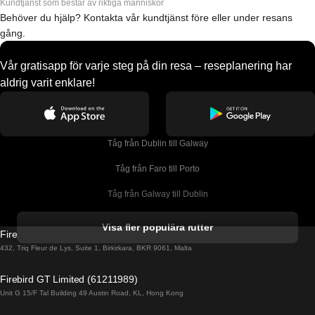
Kundtjänst som består av riktiga människor
Behöver du hjälp? Kontakta vår kundtjänst före eller under resans
gång.
Vår gratisapp för varje steg på din resa – reseplanering har
aldrig varit enklare!
Tåg från Dublin till Galway
Tåg från Faro till Porto
Tåg från Galway till Dublin
Tåg från Gyeongju till Seoul 
Visa fler populära rutter
Firebird GT Limited (OC 1451)
Tåg från Porto till Faro
432, Triq Fleur de Lys, Suite 1, Birkirkara, BKR 9061, Malta
Tåg från Alicante till Madrid
Firebird GT Limited (61211989)
Unit G 15/F Tal Building 49 Austin Road, KL, Hong Kong
Tåg från Barcelona till Madrid