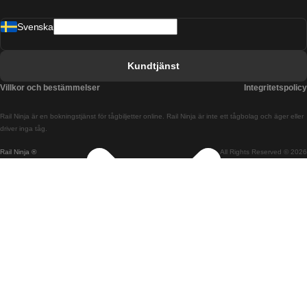
Tåg från Barcelona till Malaga
Svenska
Tåg från Barcelona till Sevilla
Tåg från Barcelona till Valencia
Kundtjänst
Tåg från Belfast till Dublin
Villkor och bestämmelser
Integritetspolicy
Tåg från Berlin till Prag
Rail Ninja är en bokningstjänst för tågbiljetter online. Rail Ninja är inte ett tågbolag och äger eller
Tåg från Bratislava till Budapest
driver inga tåg.
Rail Ninja ®
All Rights Reserved © 2026
Tåg från Budapest till Bratislava
Tåg från Budapest till Prag
Tåg från Budapest till Wien
Tåg från Coimbra till Lissabon
Tåg från Coimbra till Porto
Tåg från Cork till Dublin
Tåg från Dublin till Belfast