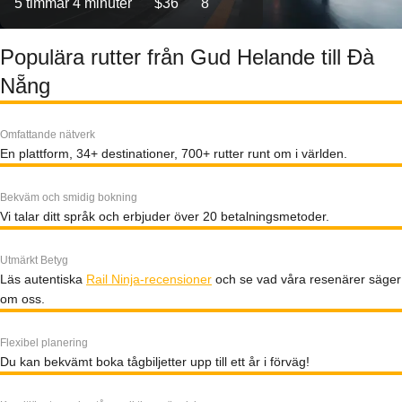
5 timmar 4 minuter
$36
8
Populära rutter från Gud Helande till Đà
Nẵng
Omfattande nätverk
En plattform, 34+ destinationer, 700+ rutter runt om i världen.
Bekväm och smidig bokning
Vi talar ditt språk och erbjuder över 20 betalningsmetoder.
Utmärkt Betyg
Läs autentiska
Rail Ninja-recensioner
och se vad våra resenärer säger
om oss.
Flexibel planering
Du kan bekvämt boka tågbiljetter upp till ett år i förväg!