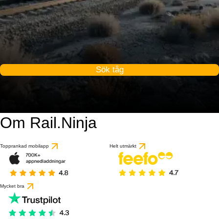
Sök tåg
Om Rail.Ninja
Topprankad mobilapp
Helt utmärkt
Mycket bra