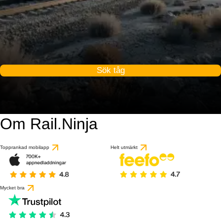
Sök tåg
Om Rail.Ninja
Topprankad mobilapp
Helt utmärkt
Mycket bra