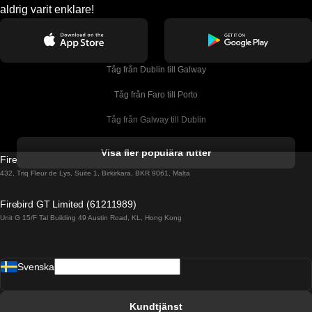
aldrig varit enklare!
Tåg från Dublin till Galway
Tåg från Faro till Porto
Tåg från Galway till Dublin
Tåg från Gyeongju till Seoul 
Visa fler populära rutter
Firebird GT Limited (OC 1451)
Tåg från Porto till Faro
432, Triq Fleur de Lys, Suite 1, Birkirkara, BKR 9061, Malta
Tåg från Alicante till Madrid
Firebird GT Limited (61211989)
Unit G 15/F Tal Building 49 Austin Road, KL, Hong Kong
Tåg från Barcelona till Madrid
Tåg från Barcelona till Malaga
Svenska
Tåg från Barcelona till Sevilla
Tåg från Barcelona till Valencia
Kundtjänst