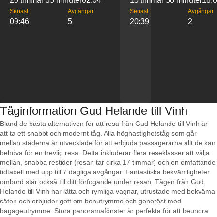
20 timmar 35 minuter
02:04
15 timmar 58 minuter
18:
Senast
Avgångar
Senast
Avgångar
09:46
5
20:39
2
Tåginformation Gud Helande till Vinh
Bland de bästa alternativen för att resa från Gud Helande till Vinh är
att ta ett snabbt och modernt tåg. Alla höghastighetståg som går
mellan städerna är utvecklade för att erbjuda passagerarna allt de kan
behöva för en trevlig resa. Detta inkluderar flera reseklasser att välja
mellan, snabba restider (resan tar cirka 17 timmar) och en omfattande
tidtabell med upp till 7 dagliga avgångar. Fantastiska bekvämligheter
ombord står också till ditt förfogande under resan. Tågen från Gud
Helande till Vinh har lätta och rymliga vagnar, utrustade med bekväma
säten och erbjuder gott om benutrymme och generöst med
bagageutrymme. Stora panoramafönster är perfekta för att beundra