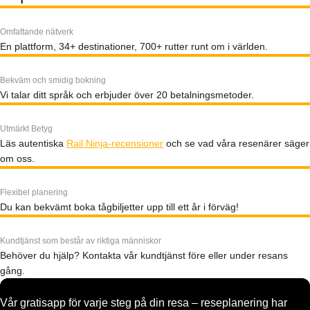
Omfattande nätverk
En plattform, 34+ destinationer, 700+ rutter runt om i världen.
Bekväm och smidig bokning
Vi talar ditt språk och erbjuder över 20 betalningsmetoder.
Utmärkt Betyg
Läs autentiska
Rail Ninja-recensioner
och se vad våra resenärer säger
om oss.
Flexibel planering
Du kan bekvämt boka tågbiljetter upp till ett år i förväg!
Kundtjänst som består av riktiga människor
Behöver du hjälp? Kontakta vår kundtjänst före eller under resans
gång.
Vår gratisapp för varje steg på din resa – reseplanering har