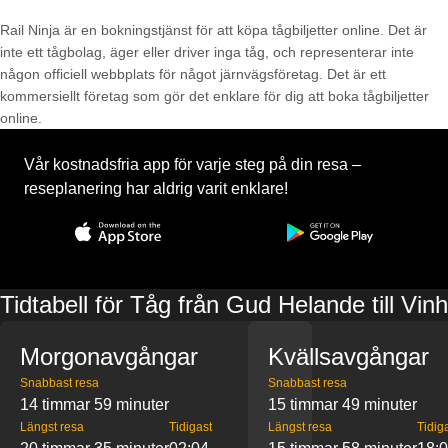
Rail Ninja är en bokningstjänst för att köpa tågbiljetter online. Det är
inte ett tågbolag, äger eller driver inga tåg, och representerar inte
någon officiell webbplats för något järnvägsföretag. Det är ett
kommersiellt företag som gör det enklare för dig att boka tågbiljetter
online.
Vår kostnadsfria app för varje steg på din resa –
reseplanering har aldrig varit enklare!
Tidtabell för Tåg från Gud Helande till Vinh
Morgonavgångar
Kvällsavgångar
Snabbast resa
Snabbast resa
14 timmar 59 minuter
15 timmar 49 minuter
Längst resa
Tidigast
Längst resa
Tidig