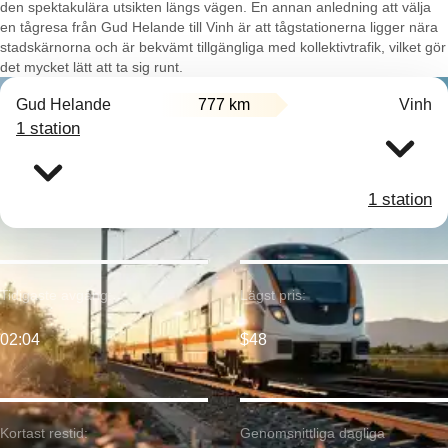
den spektakulära utsikten längs vägen. En annan anledning att välja
en tågresa från Gud Helande till Vinh är att tågstationerna ligger nära
stadskärnorna och är bekvämt tillgängliga med kollektivtrafik, vilket gör
det mycket lätt att ta sig runt.
Gud Helande
777 km
Vinh
1 station
1 station
Tidigaste avgång:
Lägst pris:
02:04
$48
Kortast restid:
Genomsnittliga dagliga