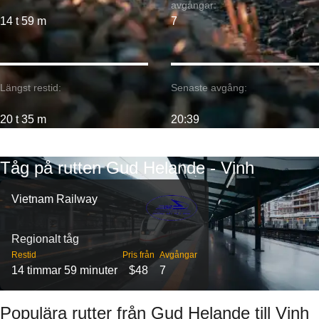
avgångar:
14 t 59 m
7
Längst restid:
Senaste avgång:
20 t 35 m
20:39
Tåg på rutten Gud Helande - Vinh
Vietnam Railway
Regionalt tåg
Restid
Pris från
Avgångar
14 timmar 59 minuter
$48
7
Populära rutter från Gud Helande till Vinh