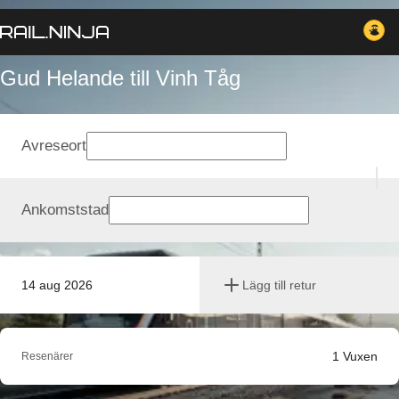
Gud Helande till Vinh Tåg
Avreseort
Ankomststad
14 aug 2026
Lägg till retur
1
Vuxen
Resenärer