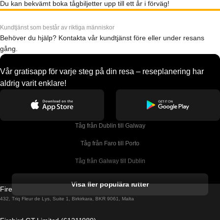
Du kan bekvämt boka tågbiljetter upp till ett år i förväg!
Kundtjänst som består av riktiga människor
Behöver du hjälp? Kontakta vår kundtjänst före eller under resans
gång.
Vår gratisapp för varje steg på din resa – reseplanering har
aldrig varit enklare!
Tåg från Dublin till Galway
Tåg från Faro till Porto
Tåg från Galway till Dublin
Tåg från Gyeongju till Seoul 
Visa fler populära rutter
Firebird GT Limited (OC 1451)
Tåg från Porto till Faro
432, Triq Fleur de Lys, Suite 1, Birkirkara, BKR 9061, Malta
Tåg från Alicante till Madrid