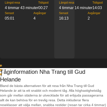
Längst resa
Tidigast
Längst resa
Tidigast
4 timmar 43 minuter
00:27
4 timmar 14 minuter
14:03
Senast
Avgångar
Senast
Avgångar
05:01
4
16:13
2
1
Tåginformation Nha Trang till Gud
2
3
Helande
Bland de bästa alternativen för att resa från Nha Trang till Gud
Helande är att ta ett snabbt och modernt tåg. Alla höghastighetståg
som går mellan städerna är utvecklade för att erbjuda passagerarna
allt de kan behöva för en trevlig resa. Detta inkluderar flera
reseklasser att välja mellan, snabba restider (resan tar cirka 4 timmar)