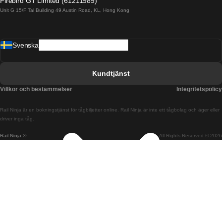
Firebird GT Limited (61211989)
Unit G 15/F Tal Building 49 Austin Road, KL, Hong Kong
Tåg från Barcelona till Madrid
Tåg från Barcelona till Malaga
Svenska
Tåg från Barcelona till Sevilla
Tåg från Barcelona till Valencia
Kundtjänst
Tåg från Belfast till Dublin
Villkor och bestämmelser
Integritetspolicy
Tåg från Berlin till Prag
Rail Ninja är en bokningstjänst för tågbiljetter online. Rail Ninja är inte ett tågbolag och äger eller
Tåg från Bratislava till Budapest
driver inga tåg.
Rail Ninja ®
All Rights Reserved © 2026
Tåg från Budapest till Bratislava
Tåg från Budapest till Prag
Tåg från Budapest till Wien
Tåg från Coimbra till Lissabon
Tåg från Coimbra till Porto