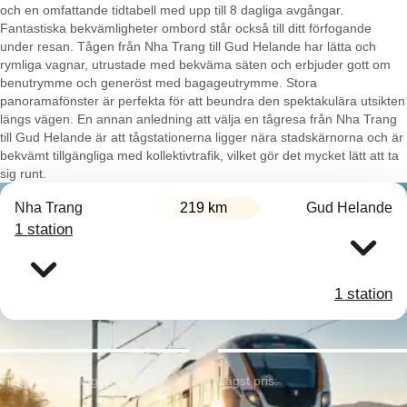
och en omfattande tidtabell med upp till 8 dagliga avgångar.
Fantastiska bekvämligheter ombord står också till ditt förfogande
under resan. Tågen från Nha Trang till Gud Helande har lätta och
rymliga vagnar, utrustade med bekväma säten och erbjuder gott om
benutrymme och generöst med bagageutrymme. Stora
panoramafönster är perfekta för att beundra den spektakulära utsikten
längs vägen. En annan anledning att välja en tågresa från Nha Trang
till Gud Helande är att tågstationerna ligger nära stadskärnorna och är
bekvämt tillgängliga med kollektivtrafik, vilket gör det mycket lätt att ta
sig runt.
Nha Trang
219 km
Gud Helande
1 station
1 station
Tidigaste avgång:
Lägst pris: