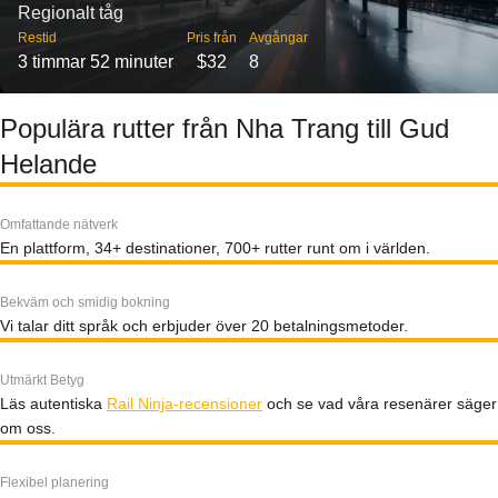
Regionalt tåg
Restid
Pris från
Avgångar
3 timmar 52 minuter
$32
8
Populära rutter från Nha Trang till Gud
Helande
Omfattande nätverk
En plattform, 34+ destinationer, 700+ rutter runt om i världen.
Bekväm och smidig bokning
Vi talar ditt språk och erbjuder över 20 betalningsmetoder.
Utmärkt Betyg
Läs autentiska
Rail Ninja-recensioner
och se vad våra resenärer säger
om oss.
Flexibel planering