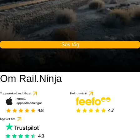
Sök tåg
Om Rail.Ninja
Topprankad mobilapp
Helt utmärkt
Mycket bra