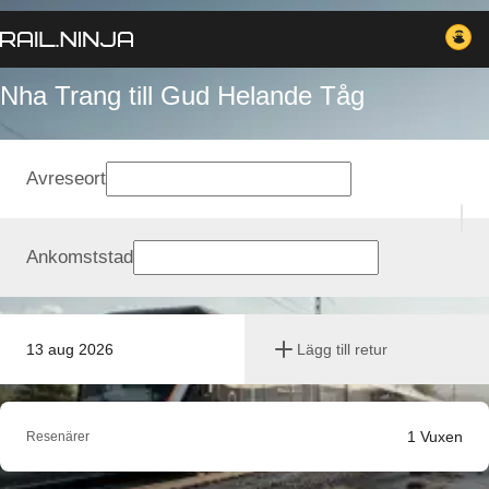
Nha Trang till Gud Helande Tåg
Avreseort
Ankomststad
13 aug 2026
Lägg till retur
1
Vuxen
Resenärer