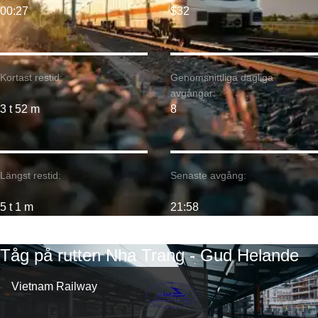
00:27
$32
Kortast restid:
Genomsnittliga dagliga
avgångar:
3 t 52 m
8
Längst restid:
Senaste avgång:
5 t 1 m
21:58
Tåg på rutten Nha Trang - Gud Helande
Vietnam Railway