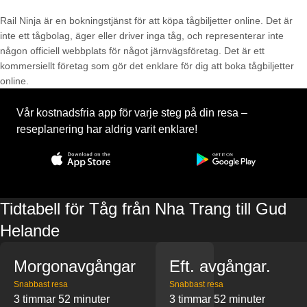
Rail Ninja är en bokningstjänst för att köpa tågbiljetter online. Det är
inte ett tågbolag, äger eller driver inga tåg, och representerar inte
någon officiell webbplats för något järnvägsföretag. Det är ett
kommersiellt företag som gör det enklare för dig att boka tågbiljetter
online.
Vår kostnadsfria app för varje steg på din resa –
reseplanering har aldrig varit enklare!
Tidtabell för Tåg från Nha Trang till Gud
Helande
Morgonavgångar
Eft. avgångar.
Snabbast resa
Snabbast resa
3 timmar 52 minuter
3 timmar 52 minuter