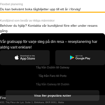
Flexibel planering
Du kan bekvämt boka tågbiljetter upp till ett år i förväg!
Kundtjänst som består av riktiga människor
Behöver du hjälp? Kontakta vår kundtjänst före eller under resans
gång.
Vår gratisapp för varje steg på din resa – reseplanering har
aldrig varit enklare!
Tåg från Dublin till Galway
Tåg från Faro till Porto
Tåg från Galway till Dublin
Tåg från Gyeongju till Seoul 
Visa fler populära rutter
Firebird GT Limited (OC 1451)
Tåg från Porto till Faro
432, Triq Fleur de Lys, Suite 1, Birkirkara, BKR 9061, Malta