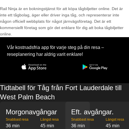
Rail Ninja är en bokningstjänst för att köpa tågbiljetter online. Det är
inte ett tågbolag, äger eller driver inga tåg, och representerar inte
någon officiell webbplats för något järnvägsföretag. Det är ett
kommersiellt företag som gör det enklare för dig att boka tågbiljetter
online.
Vår kostnadsfria app för varje steg på din resa –
reseplanering har aldrig varit enklare!
Tidtabell för Tåg från Fort Lauderdale till
West Palm Beach
Morgonavgångar
Eft. avgångar.
Snabbast resa
Längst resa
Snabbast resa
Längst resa
36 min
45 min
36 min
45 min