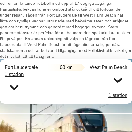
och en omfattande tidtabell med upp till 17 dagliga avgångar.
Fantastiska bekvämligheter ombord står också till ditt förfogande
under resan. Tågen från Fort Lauderdale till West Palm Beach har
lätta och rymliga vagnar, utrustade med bekväma säten och erbjuder
gott om benutrymme och generöst med bagageutrymme. Stora
panoramafönster är perfekta för att beundra den spektakulära utsikten
längs vägen. En annan anledning att välja en tågresa från Fort
Lauderdale till West Palm Beach är att tågstationerna ligger nära
stadskärnorna och är bekvämt tillgängliga med kollektivtrafik, vilket gör
det mycket lätt att ta sig runt.
Fort Lauderdale
68 km
West Palm Beach
1 station
1 station
Tidigaste avgång:
Lägst pris: