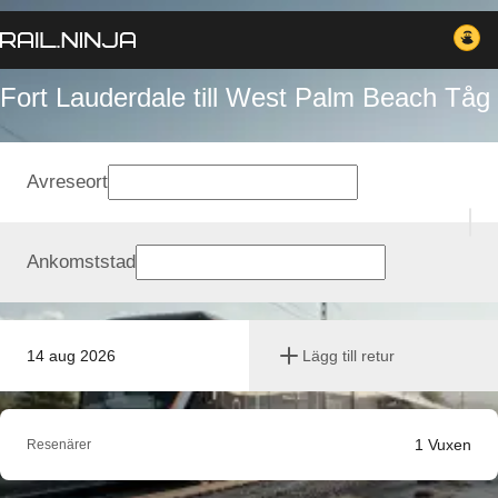
Fort Lauderdale till West Palm Beach Tåg
Avreseort
Ankomststad
14 aug 2026
Lägg till retur
1
Vuxen
Resenärer