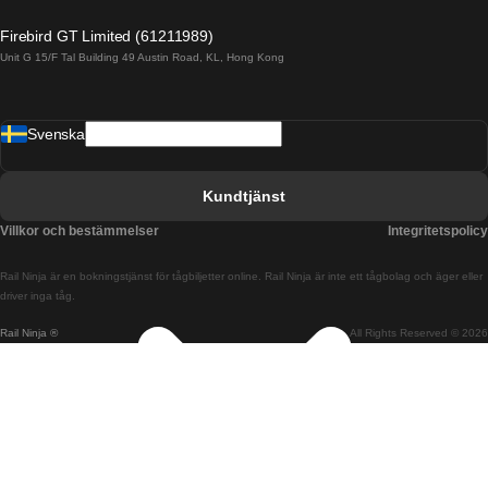
Tåg från Alicante till Madrid
Firebird GT Limited (61211989)
Unit G 15/F Tal Building 49 Austin Road, KL, Hong Kong
Tåg från Barcelona till Madrid
Tåg från Barcelona till Malaga
Svenska
Tåg från Barcelona till Sevilla
Tåg från Barcelona till Valencia
Kundtjänst
Tåg från Belfast till Dublin
Villkor och bestämmelser
Integritetspolicy
Tåg från Berlin till Prag
Rail Ninja är en bokningstjänst för tågbiljetter online. Rail Ninja är inte ett tågbolag och äger eller
Tåg från Bratislava till Budapest
driver inga tåg.
Rail Ninja ®
All Rights Reserved © 2026
Tåg från Budapest till Bratislava
Tåg från Budapest till Prag
Tåg från Budapest till Wien
Tåg från Coimbra till Lissabon