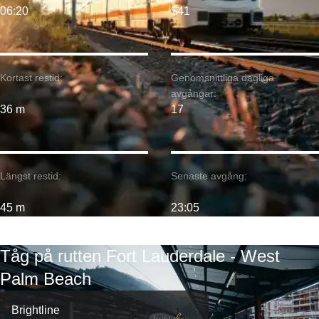
06:20
$41
Kortast restid:
Genomsnittliga dagliga
avgångar:
36 m
17
Längst restid:
Senaste avgång:
45 m
23:05
Tåg på rutten Fort Lauderdale - West
Palm Beach
Brightline