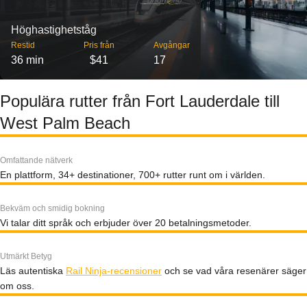
Höghastighetståg
Restid
Pris från
Avgångar
36 min
$41
17
Populära rutter från Fort Lauderdale till
West Palm Beach
Omfattande nätverk
En plattform, 34+ destinationer, 700+ rutter runt om i världen.
Bekväm och smidig bokning
Vi talar ditt språk och erbjuder över 20 betalningsmetoder.
Utmärkt Betyg
Läs autentiska
Rail Ninja-recensioner
och se vad våra resenärer säger
om oss.