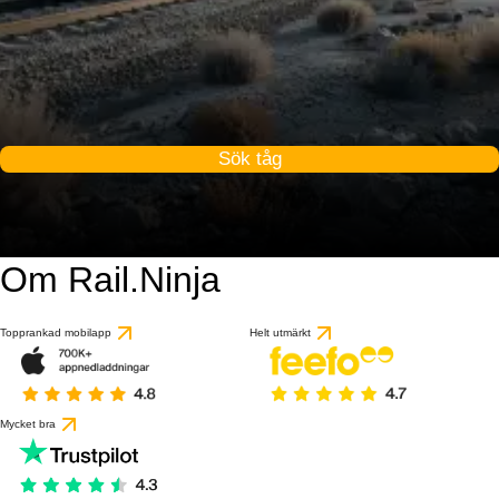
Sök tåg
Om Rail.Ninja
Topprankad mobilapp
Helt utmärkt
Mycket bra