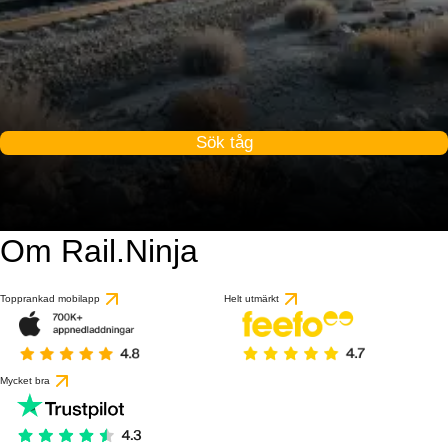
Sök tåg
Om Rail.Ninja
Topprankad mobilapp
Helt utmärkt
Mycket bra