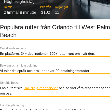
Höghastighetståg
Restid
Pris från
Avgångar
2 timmar 8 minuter
$102
11
Populära rutter från Orlando till West Palm
Beach
Omfattande nätverk
En plattform, 34+ destinationer, 700+ rutter runt om i världen.
Bekväm och smidig bokning
Vi talar ditt språk och erbjuder över 20 betalningsmetoder.
Utmärkt Betyg
Läs autentiska
Rail Ninja-recensioner
och se vad våra resenärer säger
om oss.
Flexibel planering