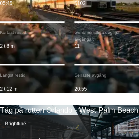
05:45
$102
Kortast restid:
Genomsnittliga dagliga
avgångar:
2 t 8 m
11
Längst restid:
Senaste avgång:
2 t 12 m
20:55
Tåg på rutten Orlando - West Palm Beach
Brightline