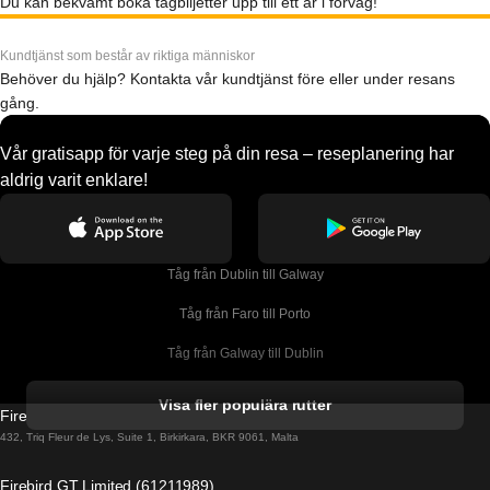
Du kan bekvämt boka tågbiljetter upp till ett år i förväg!
Kundtjänst som består av riktiga människor
Behöver du hjälp? Kontakta vår kundtjänst före eller under resans
gång.
Vår gratisapp för varje steg på din resa – reseplanering har
aldrig varit enklare!
Tåg från Dublin till Galway
Tåg från Faro till Porto
Tåg från Galway till Dublin
Tåg från Gyeongju till Seoul 
Visa fler populära rutter
Firebird GT Limited (OC 1451)
Tåg från Porto till Faro
432, Triq Fleur de Lys, Suite 1, Birkirkara, BKR 9061, Malta
Tåg från Alicante till Madrid
Firebird GT Limited (61211989)