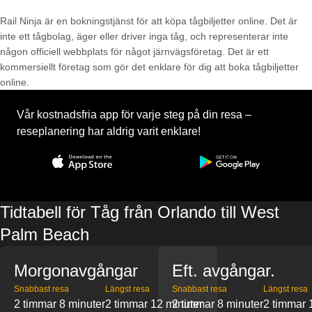
Rail Ninja är en bokningstjänst för att köpa tågbiljetter online. Det är
inte ett tågbolag, äger eller driver inga tåg, och representerar inte
någon officiell webbplats för något järnvägsföretag. Det är ett
kommersiellt företag som gör det enklare för dig att boka tågbiljetter
online.
Vår kostnadsfria app för varje steg på din resa –
reseplanering har aldrig varit enklare!
Tidtabell för Tåg från Orlando till West
Palm Beach
Morgonavgångar
Eft. avgångar.
Snabbast resa
Längst resa
Snabbast resa
Längst resa
2 timmar 8 minuter
2 timmar 12 minuter
2 timmar 8 minuter
2 timmar 