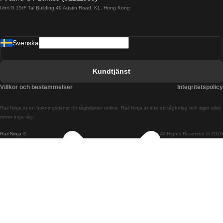
Unit G 15/F Tal Building 49 Austin Road, KL, Hong Kong
Tåg från Barcelona till Madrid
Tåg från Barcelona till Malaga
Svenska
Tåg från Barcelona till Sevilla
Tåg från Barcelona till Valencia
Kundtjänst
Tåg från Belfast till Dublin
Villkor och bestämmelser
Integritetspolicy
Tåg från Berlin till Prag
Rail Ninja är en bokningstjänst för tågbiljetter online. Rail Ninja är inte ett tågbolag och äger eller
Tåg från Bratislava till Budapest
driver inga tåg.
Rail Ninja ®
All Rights Reserved © 2026
Tåg från Budapest till Bratislava
Tåg från Budapest till Prag
Tåg från Budapest till Wien
Tåg från Coimbra till Lissabon
Tåg från Coimbra till Porto