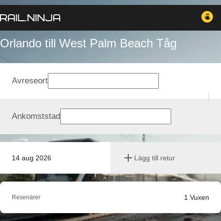
Orlando till West Palm Beach Tåg
Avreseort
Ankomststad
14 aug 2026
Lägg till retur
1
Vuxen
Resenärer