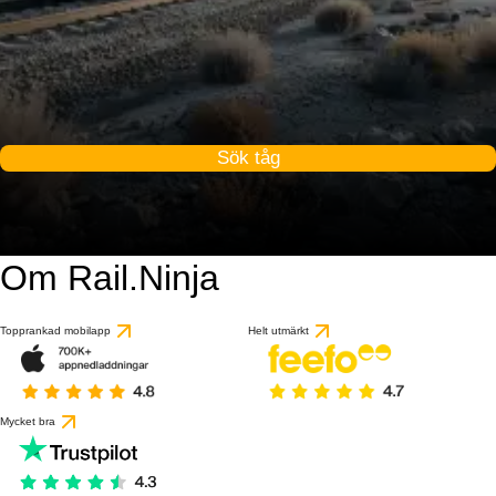
Sök tåg
Om Rail.Ninja
Topprankad mobilapp
Helt utmärkt
Mycket bra