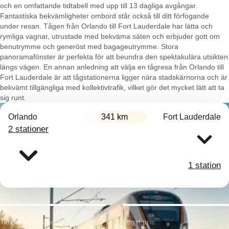
och en omfattande tidtabell med upp till 13 dagliga avgångar.
Fantastiska bekvämligheter ombord står också till ditt förfogande
under resan. Tågen från Orlando till Fort Lauderdale har lätta och
rymliga vagnar, utrustade med bekväma säten och erbjuder gott om
benutrymme och generöst med bagageutrymme. Stora
panoramafönster är perfekta för att beundra den spektakulära utsikten
längs vägen. En annan anledning att välja en tågresa från Orlando till
Fort Lauderdale är att tågstationerna ligger nära stadskärnorna och är
bekvämt tillgängliga med kollektivtrafik, vilket gör det mycket lätt att ta
sig runt.
Orlando
341 km
Fort Lauderdale
2 stationer
1 station
Tidigaste avgång:
Lägst pris: