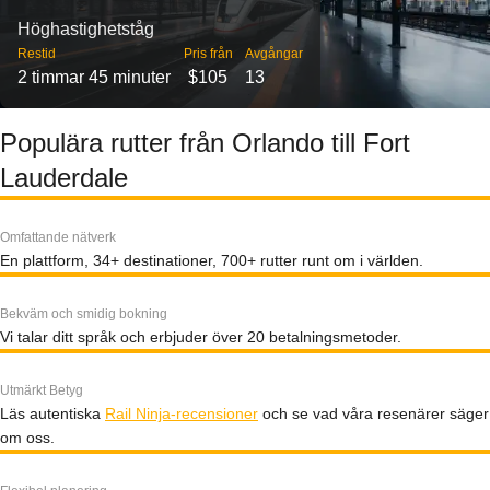
Höghastighetståg
Restid
Pris från
Avgångar
2 timmar 45 minuter
$105
13
Populära rutter från Orlando till Fort
Lauderdale
Omfattande nätverk
En plattform, 34+ destinationer, 700+ rutter runt om i världen.
Bekväm och smidig bokning
Vi talar ditt språk och erbjuder över 20 betalningsmetoder.
Utmärkt Betyg
Läs autentiska
Rail Ninja-recensioner
och se vad våra resenärer säger
om oss.