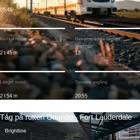
05:45
$105
Kortast restid:
Genomsnittliga dagliga
avgångar:
2 t 45 m
13
Längst restid:
Senaste avgång:
2 t 54 m
20:55
Tåg på rutten Orlando - Fort Lauderdale
Brightline