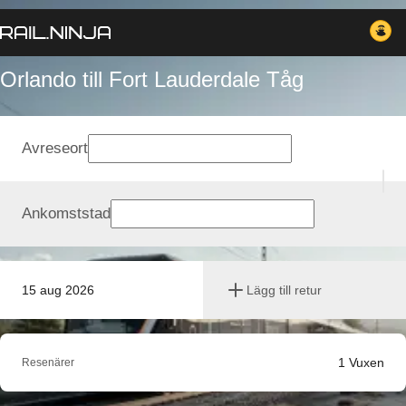
Orlando till Fort Lauderdale Tåg
Avreseort
Ankomststad
15 aug 2026
Lägg till retur
1
Vuxen
Resenärer