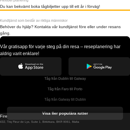
Flexibel planering
Du kan bekvämt boka tågbiljetter upp till ett år i förväg!
Kundtjänst som består av riktiga människor
Behöver du hjälp? Kontakta vår kundtjänst före eller under resans
gång.
Vår gratisapp för varje steg på din resa – reseplanering har
aldrig varit enklare!
Tåg från Dublin till Galway
Tåg från Faro till Porto
Tåg från Galway till Dublin
Tåg från Gyeongju till Seoul 
Visa fler populära rutter
Firebird GT Limited (OC 1451)
Tåg från Porto till Faro
432, Triq Fleur de Lys, Suite 1, Birkirkara, BKR 9061, Malta