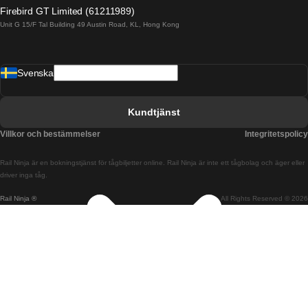
Tåg från Alicante till Madrid
Firebird GT Limited (61211989)
Unit G 15/F Tal Building 49 Austin Road, KL, Hong Kong
Tåg från Barcelona till Madrid
Tåg från Barcelona till Malaga
Svenska
Tåg från Barcelona till Sevilla
Tåg från Barcelona till Valencia
Kundtjänst
Tåg från Belfast till Dublin
Villkor och bestämmelser
Integritetspolicy
Tåg från Berlin till Prag
Rail Ninja är en bokningstjänst för tågbiljetter online. Rail Ninja är inte ett tågbolag och äger eller
Tåg från Bratislava till Budapest
driver inga tåg.
Rail Ninja ®
All Rights Reserved © 2026
Tåg från Budapest till Bratislava
Tåg från Budapest till Prag
Tåg från Budapest till Wien
Tåg från Coimbra till Lissabon
Tåg från Coimbra till Porto