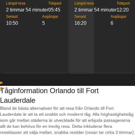
Längst resa
Tidigast
Längst resa
Tidigast
2 timmar 54 minuter
05:45
2 timmar 54 minuter
12:20
Senast
Avgångar
Senast
Avgångar
10:50
5
16:20
6
1
Tåginformation Orlando till Fort
2
Lauderdale
Bland de bästa alternativen för att resa från Orlando till Fort
Lauderdale är att ta ett snabbt och modernt tåg. Alla höghastighetståg
som går mellan städerna är utvecklade för att erbjuda passagerarna
allt de kan behöva för en trevlig resa. Detta inkluderar flera
reseklasser att välja mellan, snabba restider (resan tar cirka 3 timmar)