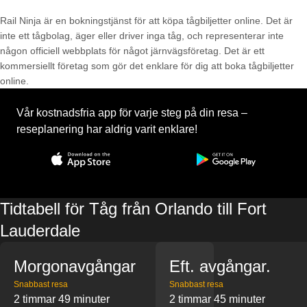
Rail Ninja är en bokningstjänst för att köpa tågbiljetter online. Det är
inte ett tågbolag, äger eller driver inga tåg, och representerar inte
någon officiell webbplats för något järnvägsföretag. Det är ett
kommersiellt företag som gör det enklare för dig att boka tågbiljetter
online.
Vår kostnadsfria app för varje steg på din resa –
reseplanering har aldrig varit enklare!
Tidtabell för Tåg från Orlando till Fort
Lauderdale
Morgonavgångar
Eft. avgångar.
Snabbast resa
Snabbast resa
2 timmar 49 minuter
2 timmar 45 minuter