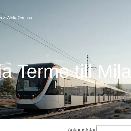
n & Afrika
Om oss
a Terme till Mil
Ankomststad