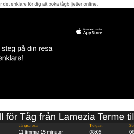
det enklare för dig att boka tågbiljetter online.
 steg på din resa –
enklare!
ll för Tåg från Lamezia Terme til
Längst resa
Tidigast
Se
11 timmar 15 minuter
08:05
08