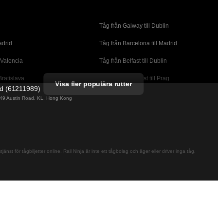
Tåg från Galway till Dublin
adrid
Tåg från Barcelona till Madrid
 Valencia
Tåg från Belfast till Dublin
Bratislava
Tåg från Budapest till Prag
Visa fler populära rutter
ed (61211989)
orto
Tåg från Cork till Dublin
g 49 Austin Road, KL, Hong Kong
l London
Tåg från Faro till Lissabon
ssabon
Tåg från Lissabon till Albufeira
 Lagos
Tåg från Lissabon till Madrid
jänst för tågbiljetter online. Rail Ninja är inte ett tågbolag och äger eller driver inga tåg.
cante
Tåg från Madrid till Barcelona
alaga
Tåg från Madrid till Sevilla
adrid
Tåg från Malaga till Sevilla