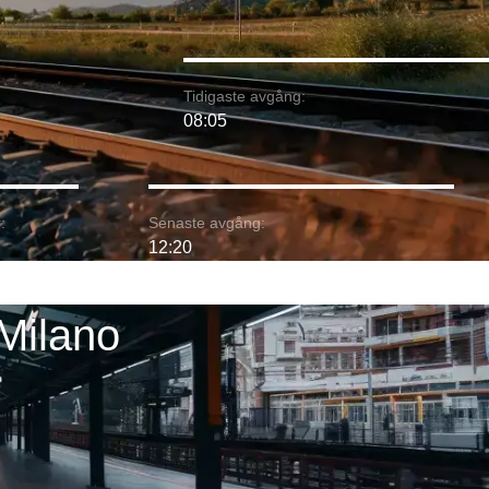
Tidigaste avgång:
08:05
:
Senaste avgång:
12:20
Milano