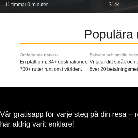
11 timmar 0 minuter
$144
Populära r
Omfattande nätverk
Bekväm och smidig bokn
En plattform, 34+ destinationer,
Vi talar ditt språk och
700+ rutter runt om i världen.
över 20 betalningsmet
Vår gratisapp för varje steg på din resa – 
har aldrig varit enklare!