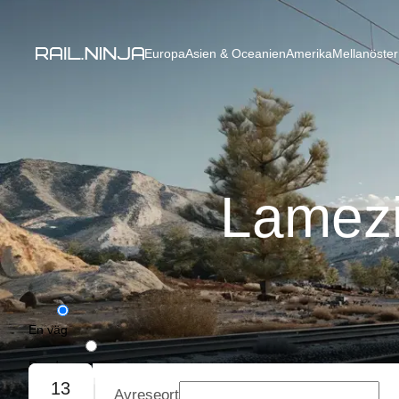
Europa
Asien & Oceanien
Amerika
Mellanöster
Lamezi
En väg
Rundresa
13
Avreseort