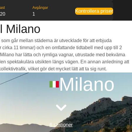
ast
Avgångar
Kontrollera priser
:20
1
l Milano
g som går mellan städerna är utvecklade för att erbjuda
r cirka 11 timmar) och en omfattande tidtabell med upp till 2
l Milano har lätta och rymliga vagnar, utrustade med bekväma
en spektakulära utsikten längs vägen. En annan anledning att
ktivtrafik, vilket gör det mycket lätt att ta sig runt.
Milano
6 stationer