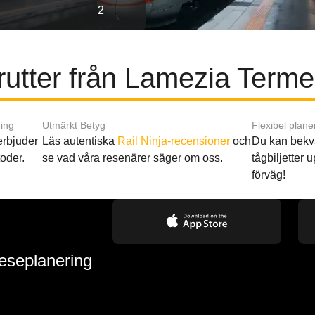
2
utter från Lamezia Terme 
ing
Utmärkt Betyg
Flexibel plane
 erbjuder
Läs autentiska
Rail Ninja-recensioner
och
Du kan bekv
oder.
se vad våra resenärer säger om oss.
tågbiljetter up
förväg!
reseplanering