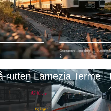
Genomsnittliga dagliga avgångar
2
å rutten Lamezia Terme - 
Avgångar