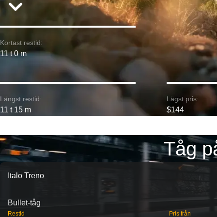
Kortast restid:
11 t 0 m
Längst restid:
Lägst pris:
11 t 15 m
$144
Tåg p
Italo Treno
Bullet-tåg
Restid
Pris från