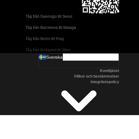
Tåg från Gyeongju till Seoul 
Tåg från Barcelona till Malaga
Tåg från Berlin till Prag
Tåg från Budapest till Wien
Svenska
Tåg från Dublin till Belfast
Kundtjänst
Tåg från Florens till Rom
Villkor och bestämmelser
Integritetspolicy
Tåg från Lissabon till Coimbra
Tåg från Lissabon till Porto
Tåg från Madrid till Cordoba
Tåg från Madrid till Valencia
Tåg från Albufeira till Lissabon