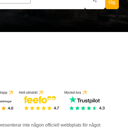
×
1
tåg
ilapp
Helt utmärkt
Mycket bra
epresenterar inte någon officiell webbplats för något