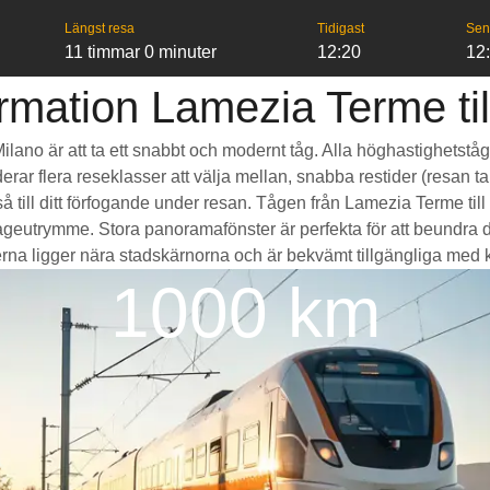
Längst resa
Tidigast
Sen
11 timmar 0 minuter
12:20
12
rmation Lamezia Terme til
Milano är att ta ett snabbt och modernt tåg. Alla höghastighetstå
erar flera reseklasser att välja mellan, snabba restider (resan ta
 till ditt förfogande under resan. Tågen från Lamezia Terme til
eutrymme. Stora panoramafönster är perfekta för att beundra d
rna ligger nära stadskärnorna och är bekvämt tillgängliga med kolle
1000 km