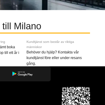
till Milano
ring
Kundtjänst som består av riktiga
ämt boka
människor
Behöver du hjälp? Kontakta vår
p till ett år i
kundtjänst före eller under resans
gång.