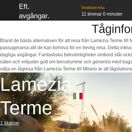
Eft.
Snabbast resa
11 timmar 0 minuter
avgångar.
Tåginfo
Bland de bästa alternativen för att resa från Lamezia Terme till 
passagerarna allt de kan behöva för en trevlig resa. Detta inklud
dagliga avgångar. Fantastiska bekvämligheter ombord står också
säten och erbjuder gott om benutrymme och generöst med bagag
välja en tågresa från Lamezia Terme till Milano är att tågstatione
Lamezia
Terme
1 station