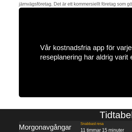
järnvägsföretag. Det är ett kommersiellt företag som gör 
Vår kostnadsfria app för varje
reseplanering har aldrig varit 
Tidtabe
Snabbast resa
Morgonavgångar
11 timmar 15 minuter