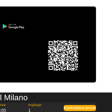
l Milano
nast
Avgångar
Kontrollera priser
:05
1