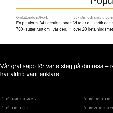
Popul
Omfattande nätverk
Bekväm och smidig bokn
En plattform, 34+ destinationer,
Vi talar ditt språk och
700+ rutter runt om i världen.
över 20 betalningsmet
Vår gratisapp för varje steg på din resa – 
har aldrig varit enklare!
Tåg från Dublin till Galway
Tåg från Faro till Porto
Tåg från Porto till Faro
Tåg från Alicante till M