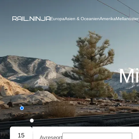
Europa
Asien & Oceanien
Amerika
Mellanöster
Mi
En väg
Rundresa
15
Avreseort