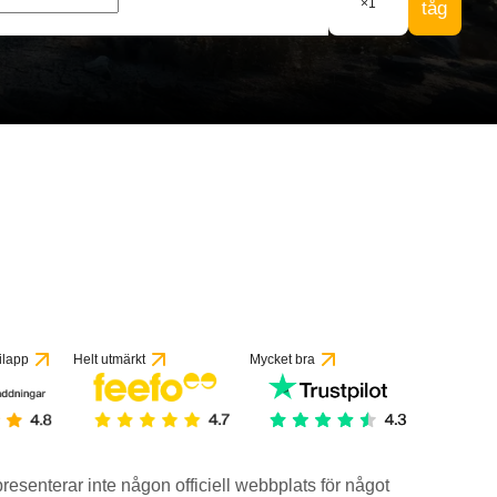
×
1
tåg
ilapp
Helt utmärkt
Mycket bra
epresenterar inte någon officiell webbplats för något