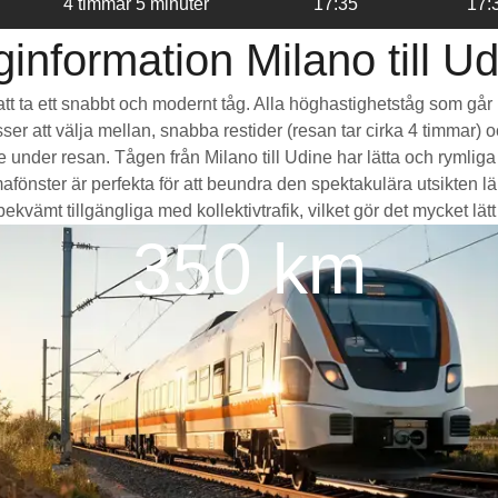
4 timmar 5 minuter
17:35
17:
information Milano till U
r att ta ett snabbt och modernt tåg. Alla höghastighetståg som gå
sser att välja mellan, snabba restider (resan tar cirka 4 timmar) 
de under resan. Tågen från Milano till Udine har lätta och ryml
ter är perfekta för att beundra den spektakulära utsikten län
kvämt tillgängliga med kollektivtrafik, vilket gör det mycket lätt a
350 km