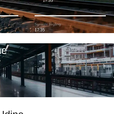
17:35
:
Senaste avgång:
17:35
ne