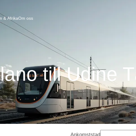
n & Afrika
Om oss
lano till Udine 
Ankomststad