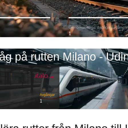
Genomsnittliga dagliga avgångar
1
åg på rutten Milano - Udi
Avgångar
1