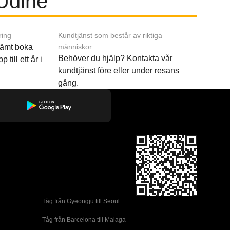
 Udine
ring
Kundtjänst som består av riktiga
ämt boka
människor
Behöver du hjälp? Kontakta vår
p till ett år i
kundtjänst före eller under resans
gång.
Tåg från Gyeongju till Seoul 
Tåg från Barcelona till Malaga