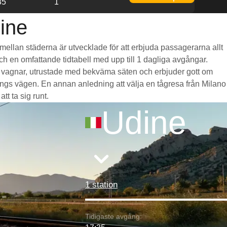
35
1
dine
r mellan städerna är utvecklade för att erbjuda passagerarna allt
och en omfattande tidtabell med upp till 1 dagliga avgångar.
iga vagnar, utrustade med bekväma säten och erbjuder gott om
gs vägen. En annan anledning att välja en tågresa från Milano
tt ta sig runt.
Udine
1 station
Tidigaste avgång: