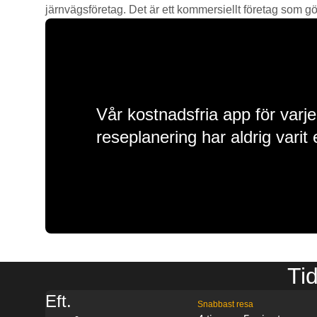
järnvägsföretag. Det är ett kommersiellt företag som gör 
Vår kostnadsfria app för varje
reseplanering har aldrig varit 
Tid
Eft.
Snabbast resa