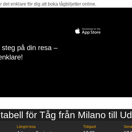
det enklare för dig att boka tågbiljetter online.
 steg på din resa –
enklare!
tabell för Tåg från Milano till U
Längst resa
Tidigast
Sena