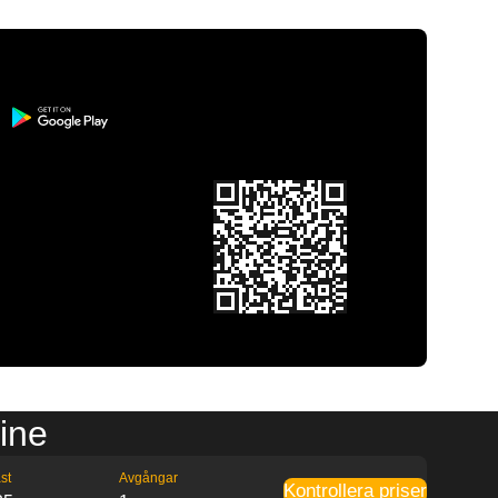
dine
st
Avgångar
Kontrollera priser