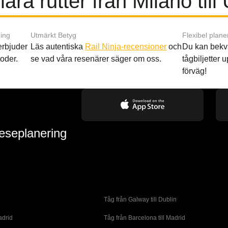
ära rutter från Milano till
ing
Utmärkt Betyg
Flexibel plane
 erbjuder
Läs autentiska
Rail Ninja-recensioner
och
Du kan bekv
oder.
se vad våra resenärer säger om oss.
tågbiljetter up
förväg!
reseplanering
Tåg från Galway till Dublin
adrid
Tåg från Barcelona till Madrid