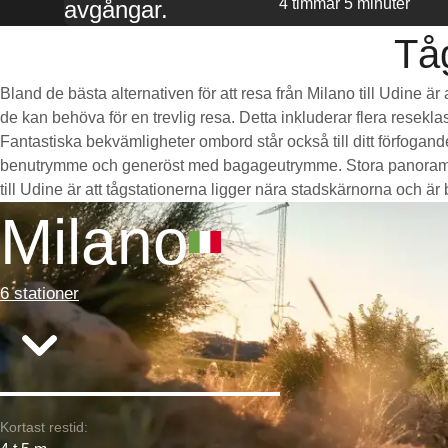
4 timmar 5 minuter
avgångar.
Tåg
Bland de bästa alternativen för att resa från Milano till Udine ä
de kan behöva för en trevlig resa. Detta inkluderar flera resekla
Fantastiska bekvämligheter ombord står också till ditt förfogan
benutrymme och generöst med bagageutrymme. Stora panoramaföns
till Udine är att tågstationerna ligger nära stadskärnorna och är be
Milano
6 stationer
Kortast restid: