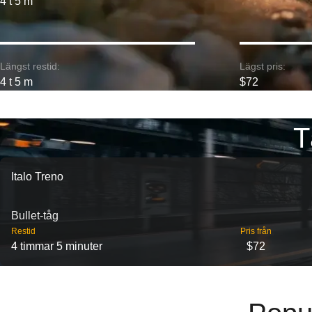
4 t 5 m
Längst restid:
Lägst pris:
4 t 5 m
$72
T
Italo Treno
Bullet-tåg
Restid
Pris från
4 timmar 5 minuter
$72