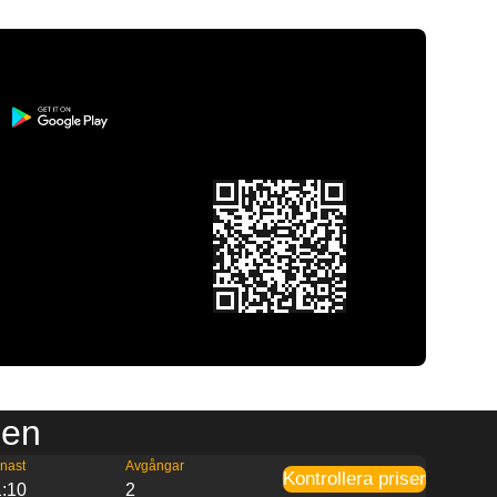
ien
nast
Avgångar
Kontrollera priser
1:10
2