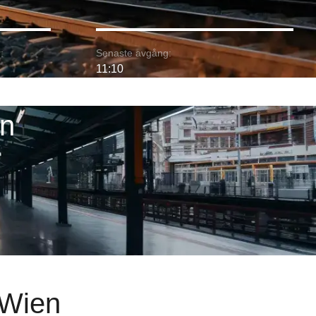
:
Senaste avgång:
11:10
en
l Wien