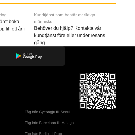
ring
Kundtjänst som består av riktiga
ämt boka
människor
Behöver du hjälp? Kontakta vår
p till ett år i
kundtjänst före eller under resans
gång.
Tåg från Gyeongju till Seoul 
Tåg från Barcelona till Malaga
Tåg från Berlin till Prag