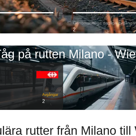
Genomsnittliga dagliga avgångar
2
åg på rutten Milano - Wi
Avgångar
2
ära rutter från Milano til