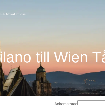
n & Afrika
Om oss
ilano till Wien T
Ankomststad