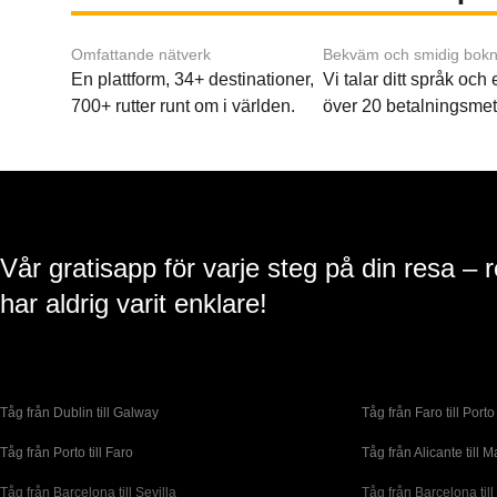
Omfattande nätverk
Bekväm och smidig bokn
En plattform, 34+ destinationer,
Vi talar ditt språk och
700+ rutter runt om i världen.
över 20 betalningsmet
Vår gratisapp för varje steg på din resa – 
har aldrig varit enklare!
Tåg från Dublin till Galway
Tåg från Faro till Porto
Tåg från Porto till Faro
Tåg från Alicante till M
Tåg från Barcelona till Sevilla
Tåg från Barcelona till