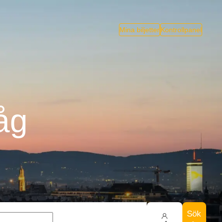
Mina biljetter
Kontrollpanel
åg
Sök