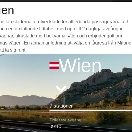
ien
 mellan städerna är utvecklade för att erbjuda passagerarna allt
) och en omfattande tidtabell med upp till 2 dagliga avgångar.
ga vagnar, utrustade med bekväma säten och erbjuder gott om
gs vägen. En annan anledning att välja en tågresa från Milano
t ta sig runt.
Wien
7 stationer
Tidigaste avgång:
09:10