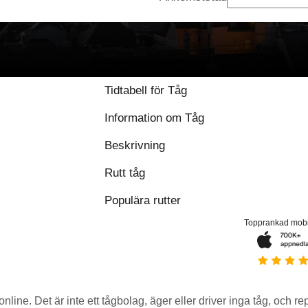
9 / 10 baserat på 1
Tidtabell för Tåg
Information om Tåg
Beskrivning
Rutt tåg
Populära rutter
Topprankad mob
 online. Det är inte ett tågbolag, äger eller driver inga tåg, och r