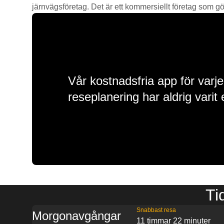
järnvägsföretag. Det är ett kommersiellt företag som gör 
Vår kostnadsfria app för varje
reseplanering har aldrig varit 
Ti
Snabbast resa
Morgonavgångar
11 timmar 22 minuter