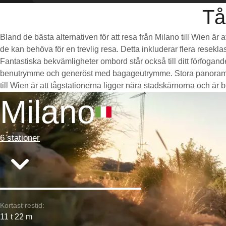
Tå
Bland de bästa alternativen för att resa från Milano till Wien är
de kan behöva för en trevlig resa. Detta inkluderar flera resekla
Fantastiska bekvämligheter ombord står också till ditt förfogan
benutrymme och generöst med bagageutrymme. Stora panoramaföns
till Wien är att tågstationerna ligger nära stadskärnorna och är bek
Milano
6 stationer
Kortast restid:
11 t 22 m