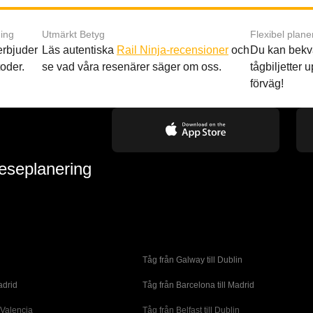
ing
Utmärkt Betyg
Flexibel plane
 erbjuder
Läs autentiska
Rail Ninja-recensioner
och
Du kan bekv
oder.
se vad våra resenärer säger om oss.
tågbiljetter up
förväg!
reseplanering
Tåg från Galway till Dublin
adrid
Tåg från Barcelona till Madrid
 Valencia
Tåg från Belfast till Dublin