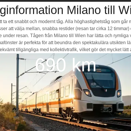
ginformation Milano till W
 att ta ett snabbt och modernt tåg. Alla höghastighetståg som går
sser att välja mellan, snabba restider (resan tar cirka 12 timmar
de under resan. Tågen från Milano till Wien har lätta och rymli
ter är perfekta för att beundra den spektakulära utsikten län
vämt tillgängliga med kollektivtrafik, vilket gör det mycket lätt at
690 km