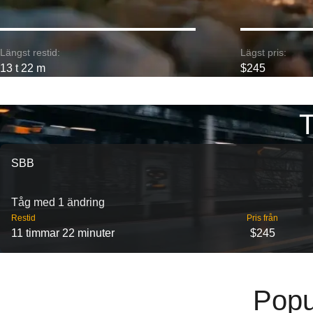
Längst restid:
Lägst pris:
13 t 22 m
$245
T
SBB
Tåg med 1 ändring
Restid
Pris från
11 timmar 22 minuter
$245
Popul