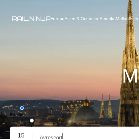
Europa
Asien & Oceanien
Amerika
Mellanöster
M
En väg
Rundresa
15
Avreseort