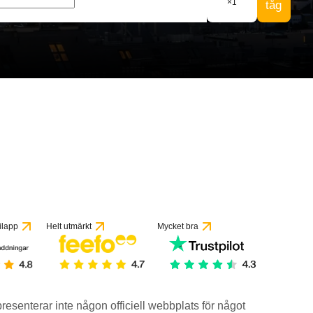
×
1
tåg
 recensioner
ilapp
Helt utmärkt
Mycket bra
epresenterar inte någon officiell webbplats för något