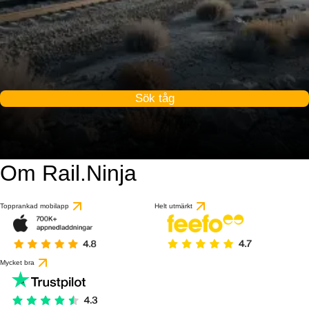
Sök tåg
Om Rail.Ninja
Topprankad mobilapp
Helt utmärkt
Mycket bra