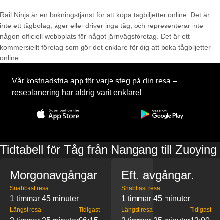
Rail Ninja är en bokningstjänst för att köpa tågbiljetter online. Det är
inte ett tågbolag, äger eller driver inga tåg, och representerar inte
någon officiell webbplats för något järnvägsföretag. Det är ett
kommersiellt företag som gör det enklare för dig att boka tågbiljetter
online.
Vår kostnadsfria app för varje steg på din resa –
reseplanering har aldrig varit enklare!
Tidtabell för Tåg från Nangang till Zuoying
Morgonavgångar
Eft. avgångar.
Snabbast resa
Snabbast resa
1 timmar 45 minuter
1 timmar 45 minuter
Längst resa
Tidigast
Längst resa
Tidigast