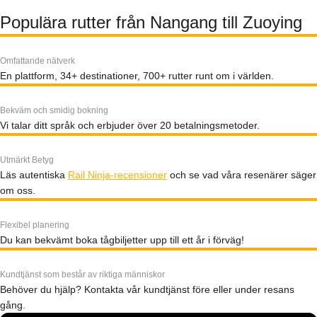
Populära rutter från Nangang till Zuoying
Omfattande nätverk
En plattform, 34+ destinationer, 700+ rutter runt om i världen.
Bekväm och smidig bokning
Vi talar ditt språk och erbjuder över 20 betalningsmetoder.
Utmärkt Betyg
Läs autentiska
Rail Ninja-recensioner
och se vad våra resenärer säger
om oss.
Flexibel planering
Du kan bekvämt boka tågbiljetter upp till ett år i förväg!
Kundtjänst som består av riktiga människor
Behöver du hjälp? Kontakta vår kundtjänst före eller under resans
gång.