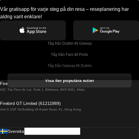
Vår gratisapp för varje steg på din resa – reseplanering har
aldrig varit enklare!
Tåg från Dublin till Galway
Tåg från Faro till Porto
Tåg från Galway till Dublin
Tåg från Gyeongju till Seoul 
Visa fler populära rutter
Firebird GT Limited (OC 1451)
Tåg från Porto till Faro
432, Triq Fleur de Lys, Suite 1, Birkirkara, BKR 9061, Malta
Tåg från Alicante till Madrid
Firebird GT Limited (61211989)
Unit G 15/F Tal Building 49 Austin Road, KL, Hong Kong
Tåg från Barcelona till Madrid
Tåg från Barcelona till Malaga
Svenska
Tåg från Barcelona till Sevilla