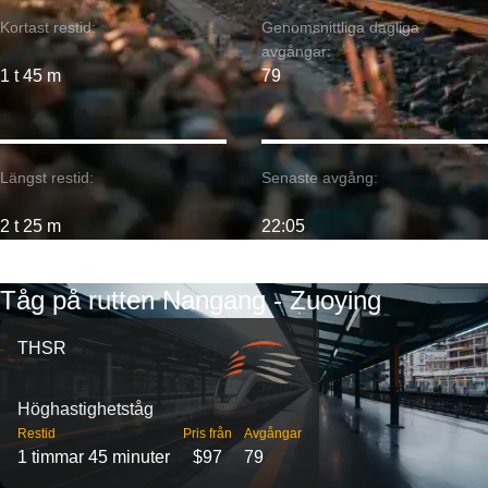
Kortast restid:
Genomsnittliga dagliga
avgångar:
1 t 45 m
79
Längst restid:
Senaste avgång:
2 t 25 m
22:05
Tåg på rutten Nangang - Zuoying
THSR
Höghastighetståg
Restid
Pris från
Avgångar
1 timmar 45 minuter
$97
79