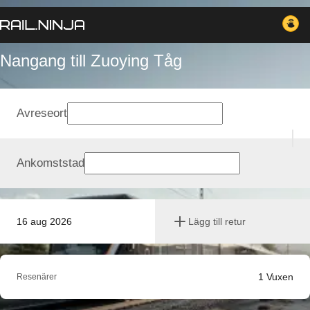
Nangang till Zuoying Tåg
Avreseort
Ankomststad
16 aug 2026
Lägg till retur
1
Vuxen
Resenärer