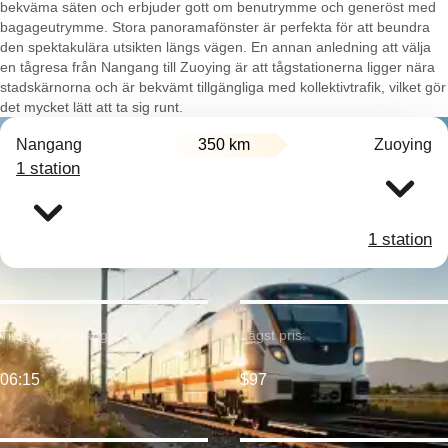
bekväma säten och erbjuder gott om benutrymme och generöst med
bagageutrymme. Stora panoramafönster är perfekta för att beundra
den spektakulära utsikten längs vägen. En annan anledning att välja
en tågresa från Nangang till Zuoying är att tågstationerna ligger nära
stadskärnorna och är bekvämt tillgängliga med kollektivtrafik, vilket gör
det mycket lätt att ta sig runt.
Nangang
350 km
Zuoying
1 station
1 station
Tidigaste avgång:
Lägst pris:
06:15
$97