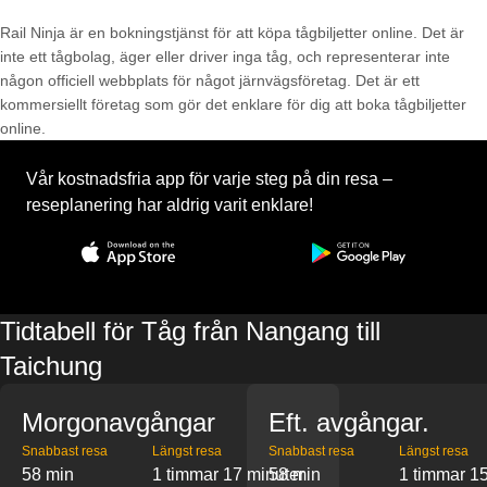
Rail Ninja är en bokningstjänst för att köpa tågbiljetter online. Det är
inte ett tågbolag, äger eller driver inga tåg, och representerar inte
någon officiell webbplats för något järnvägsföretag. Det är ett
kommersiellt företag som gör det enklare för dig att boka tågbiljetter
online.
Vår kostnadsfria app för varje steg på din resa –
reseplanering har aldrig varit enklare!
Tidtabell för Tåg från Nangang till
Taichung
Morgonavgångar
Eft. avgångar.
Snabbast resa
Längst resa
Snabbast resa
Längst resa
58 min
1 timmar 17 minuter
58 min
1 timmar 15