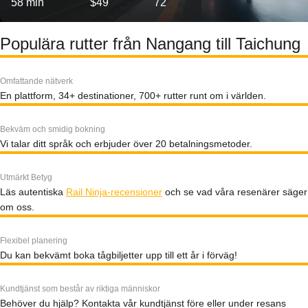
58 min
$49
72
Populära rutter från Nangang till Taichung
Omfattande nätverk
En plattform, 34+ destinationer, 700+ rutter runt om i världen.
Bekväm och smidig bokning
Vi talar ditt språk och erbjuder över 20 betalningsmetoder.
Utmärkt Betyg
Läs autentiska
Rail Ninja-recensioner
och se vad våra resenärer säger
om oss.
Flexibel planering
Du kan bekvämt boka tågbiljetter upp till ett år i förväg!
Kundtjänst som består av riktiga människor
Behöver du hjälp? Kontakta vår kundtjänst före eller under resans