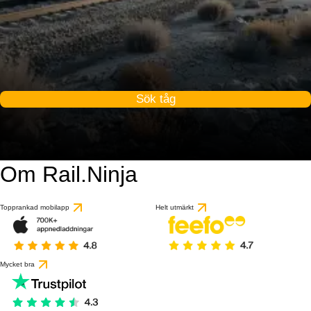
Sök tåg
Om Rail.Ninja
Topprankad mobilapp
Helt utmärkt
Mycket bra