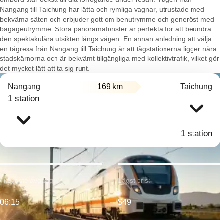
Nangang till Taichung har lätta och rymliga vagnar, utrustade med
bekväma säten och erbjuder gott om benutrymme och generöst med
bagageutrymme. Stora panoramafönster är perfekta för att beundra
den spektakulära utsikten längs vägen. En annan anledning att välja
en tågresa från Nangang till Taichung är att tågstationerna ligger nära
stadskärnorna och är bekvämt tillgängliga med kollektivtrafik, vilket gör
det mycket lätt att ta sig runt.
Nangang
169 km
Taichung
1 station
1 station
Tidigaste avgång:
Lägst pris:
06:15
$49