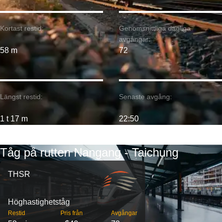
Kortast restid:
Genomsnittliga dagliga
avgångar:
58 m
72
Längst restid:
Senaste avgång:
1 t 17 m
22:50
Tåg på rutten Nangang - Taichung
THSR
Höghastighetståg
Restid
Pris från
Avgångar