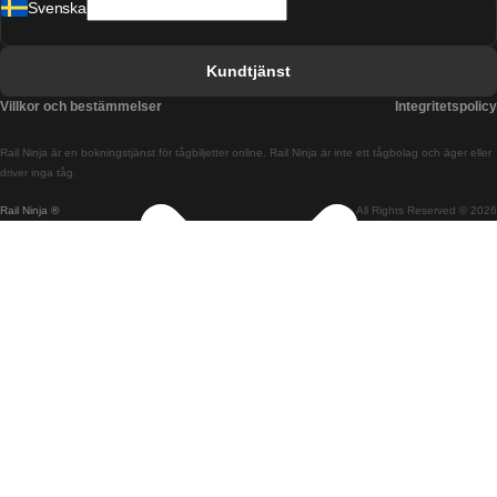
Svenska
Tåg från Barcelona till Sevilla
Tåg från Barcelona till Valencia
Kundtjänst
Tåg från Belfast till Dublin
Villkor och bestämmelser
Integritetspolicy
Tåg från Berlin till Prag
Rail Ninja är en bokningstjänst för tågbiljetter online. Rail Ninja är inte ett tågbolag och äger eller
Tåg från Bratislava till Budapest
driver inga tåg.
Rail Ninja ®
All Rights Reserved © 2026
Tåg från Budapest till Bratislava
Tåg från Budapest till Prag
Tåg från Budapest till Wien
Tåg från Coimbra till Lissabon
Tåg från Coimbra till Porto
Tåg från Cork till Dublin
Tåg från Dublin till Belfast
Tåg från Dublin till Cork