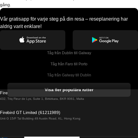
gång.
Vår gratisapp för varje steg på din resa – reseplanering har
aldrig varit enklare!
Tåg från Dublin till Galway
Tåg från Faro till Porto
Tåg från Galway till Dublin
Tåg från Gyeongju till Seoul 
Visa fler populära rutter
Firebird GT Limited (OC 1451)
Tåg från Porto till Faro
432, Triq Fleur de Lys, Suite 1, Birkirkara, BKR 9061, Malta
Tåg från Alicante till Madrid
Firebird GT Limited (61211989)
Unit G 15/F Tal Building 49 Austin Road, KL, Hong Kong
Tåg från Barcelona till Madrid
Tåg från Barcelona till Malaga