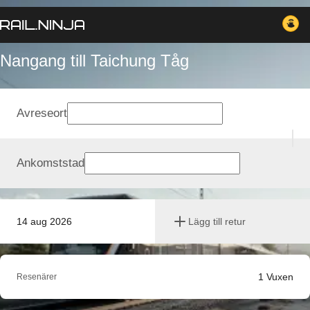
Nangang till Taichung Tåg
Avreseort
Ankomststad
14 aug 2026
Lägg till retur
1
Vuxen
Resenärer