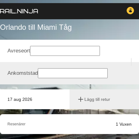
Orlando till Miami Tåg
Avreseort
Ankomststad
17 aug 2026
Lägg till retur
1
Vuxen
Resenärer