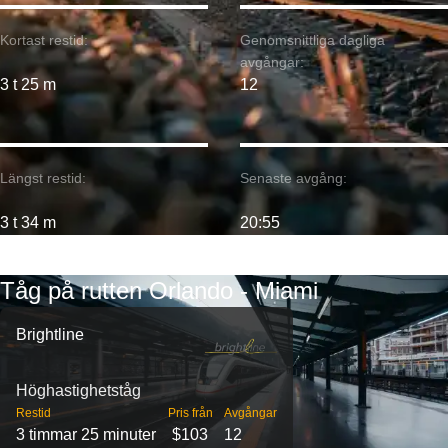
Kortast restid:
Genomsnittliga dagliga
avgångar:
3 t 25 m
12
Längst restid:
Senaste avgång:
3 t 34 m
20:55
Tåg på rutten Orlando - Miami
Brightline
Höghastighetståg
Restid
Pris från
Avgångar
3 timmar 25 minuter
$103
12