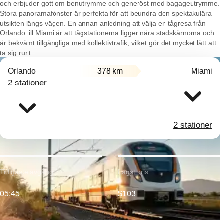
och erbjuder gott om benutrymme och generöst med bagageutrymme.
Stora panoramafönster är perfekta för att beundra den spektakulära
utsikten längs vägen. En annan anledning att välja en tågresa från
Orlando till Miami är att tågstationerna ligger nära stadskärnorna och
är bekvämt tillgängliga med kollektivtrafik, vilket gör det mycket lätt att
ta sig runt.
Orlando
378 km
Miami
2 stationer
2 stationer
Tidigaste avgång:
Lägst pris:
05:45
$103