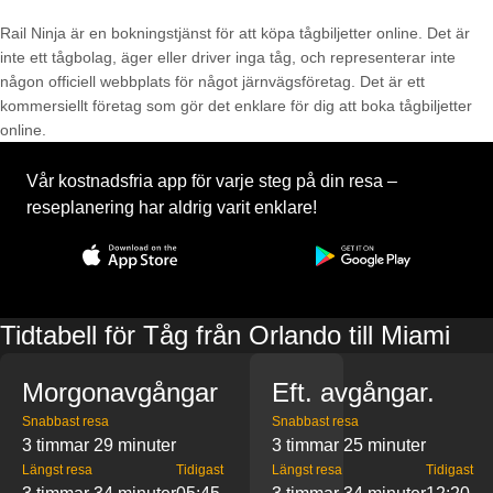
Rail Ninja är en bokningstjänst för att köpa tågbiljetter online. Det är
inte ett tågbolag, äger eller driver inga tåg, och representerar inte
någon officiell webbplats för något järnvägsföretag. Det är ett
kommersiellt företag som gör det enklare för dig att boka tågbiljetter
online.
Vår kostnadsfria app för varje steg på din resa –
reseplanering har aldrig varit enklare!
Tidtabell för Tåg från Orlando till Miami
Morgonavgångar
Eft. avgångar.
Snabbast resa
Snabbast resa
3 timmar 29 minuter
3 timmar 25 minuter
Längst resa
Tidigast
Längst resa
Tidigast