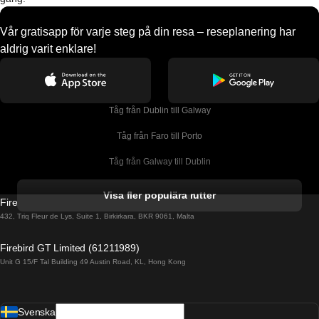
Vår gratisapp för varje steg på din resa – reseplanering har
aldrig varit enklare!
Tåg från Dublin till Galway
Tåg från Faro till Porto
Tåg från Galway till Dublin
Tåg från Gyeongju till Seoul 
Visa fler populära rutter
Firebird GT Limited (OC 1451)
Tåg från Porto till Faro
432, Triq Fleur de Lys, Suite 1, Birkirkara, BKR 9061, Malta
Tåg från Alicante till Madrid
Firebird GT Limited (61211989)
Unit G 15/F Tal Building 49 Austin Road, KL, Hong Kong
Tåg från Barcelona till Madrid
Tåg från Barcelona till Malaga
Svenska
Tåg från Barcelona till Sevilla