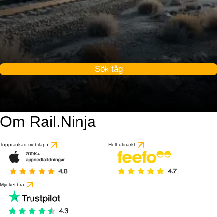
Sök tåg
Om Rail.Ninja
9 / 10
baserat på 1 recensio
Topprankad mobilapp
Helt utmärkt
Mycket bra