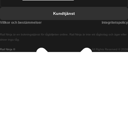
Tåg från Barcelona till Valencia
Kundtjänst
Tåg från Belfast till Dublin
Villkor och bestämmelser
Integritetspolicy
Tåg från Berlin till Prag
Rail Ninja är en bokningstjänst för tågbiljetter online. Rail Ninja är inte ett tågbolag och äger eller
Tåg från Bratislava till Budapest
driver inga tåg.
Rail Ninja ®
All Rights Reserved © 2026
Tåg från Budapest till Bratislava
Tåg från Budapest till Prag
Tåg från Budapest till Wien
Tåg från Coimbra till Lissabon
Tåg från Coimbra till Porto
Tåg från Cork till Dublin
Tåg från Dublin till Belfast
Tåg från Dublin till Cork