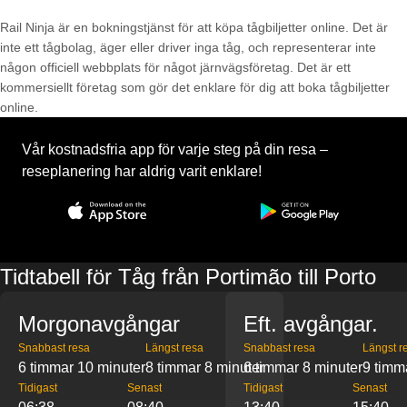
Rail Ninja är en bokningstjänst för att köpa tågbiljetter online. Det är
inte ett tågbolag, äger eller driver inga tåg, och representerar inte
någon officiell webbplats för något järnvägsföretag. Det är ett
kommersiellt företag som gör det enklare för dig att boka tågbiljetter
online.
Vår kostnadsfria app för varje steg på din resa –
reseplanering har aldrig varit enklare!
Tidtabell för Tåg från Portimão till Porto
Morgonavgångar
Eft. avgångar.
Snabbast resa
Längst resa
Snabbast resa
Längst r
6 timmar 10 minuter
8 timmar 8 minuter
6 timmar 8 minuter
9 timm
Tidigast
Senast
Tidigast
Senast