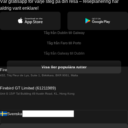
Vår gratisapp för varje steg på din resa – reseplanering har
aldrig varit enklare!
Tåg från Dublin till Galway
Tåg från Faro till Porto
Tåg från Galway till Dublin
Tåg från Gyeongju till Seoul 
Visa fler populära rutter
Firebird GT Limited (OC 1451)
Tåg från Porto till Faro
432, Triq Fleur de Lys, Suite 1, Birkirkara, BKR 9061, Malta
Tåg från Alicante till Madrid
Firebird GT Limited (61211989)
Unit G 15/F Tal Building 49 Austin Road, KL, Hong Kong
Tåg från Barcelona till Madrid
Tåg från Barcelona till Malaga
Svenska
Tåg från Barcelona till Sevilla
Tåg från Barcelona till Valencia