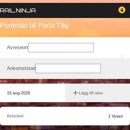
Portimão till Porto Tåg
Avreseort
Ankomststad
15 aug 2026
Lägg till retur
1
Vuxen
Resenärer