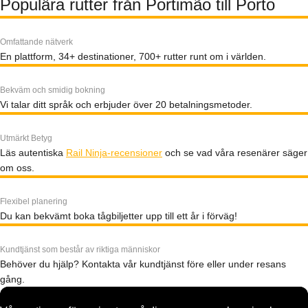
Populära rutter från Portimão till Porto
Omfattande nätverk
En plattform, 34+ destinationer, 700+ rutter runt om i världen.
Bekväm och smidig bokning
Vi talar ditt språk och erbjuder över 20 betalningsmetoder.
Utmärkt Betyg
Läs autentiska
Rail Ninja-recensioner
och se vad våra resenärer säger
om oss.
Flexibel planering
Du kan bekvämt boka tågbiljetter upp till ett år i förväg!
Kundtjänst som består av riktiga människor
Behöver du hjälp? Kontakta vår kundtjänst före eller under resans
gång.