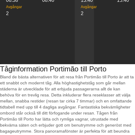
06:38
08:40
13:40
15:40
Avgångar
Avgångar
2
2
Tåginformation Portimão till Porto
Bland de bästa alternativen för att resa från Portimão till Porto är att ta
ett snabbt och modernt tåg. Alla höghastighetståg som går mellan
städerna är utvecklade för att erbjuda passagerarna allt de kan
behöva för en trevlig resa. Detta inkluderar flera reseklasser att välja
mellan, snabba restider (resan tar cirka 7 timmar) och en omfattande
tidtabell med upp till 4 dagliga avgångar. Fantastiska bekvämligheter
ombord står också till ditt förfogande under resan. Tågen från
Portimão till Porto har lätta och rymliga vagnar, utrustade med
bekväma säten och erbjuder gott om benutrymme och generöst med
bagageutrymme. Stora panoramafönster är perfekta för att beundra