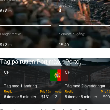
Kortast restid:
Genomsnittliga dagliga
avgångar:
6 t 8 m
4
Längst restid:
Senaste avgång:
9 t 3 m
15:40
Tåg på rutten Portimão - Porto
CP
CP
Tåg med 1 ändring
Tåg med 2 överföringar
Restid
Pris från
Avgångar
Restid
Pris fr
6 timmar 8 minuter
$131
2
8 timmar 8 minuter
$90