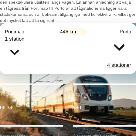
den spektakulära utsikten längs vägen. En annan anledning att välja
en tågresa från Portimão till Porto är att tågstationerna ligger nära
stadskärnorna och är bekvämt tillgängliga med kollektivtrafik, vilket gör
det mycket lätt att ta sig runt.
Portimão
446 km
Porto
1 station
4 stationer
Tidigaste avgång:
Lägst pris:
06:38
$90