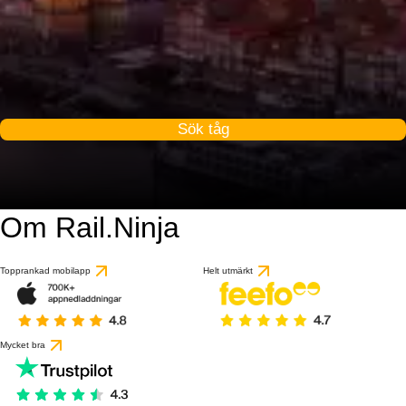
Sök tåg
Om Rail.Ninja
Topprankad mobilapp
Helt utmärkt
Mycket bra