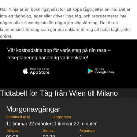
Rail Ninja är en bokningstjänst för att köpa tågbiljetter online. Det är
inte ett tågbolag, äger eller driver inga tåg, och representerar inte
någon officiell webbplats för något järnvägsföretag. Det är ett
kommersiellt företag som gör det enklare för dig att boka tågbiljetter
online.
Vår kostnadsfria app för varje steg på din resa –
reseplanering har aldrig varit enklare!
Tidtabell för Tåg från Wien till Milano
Morgonavgångar
Snabbast resa
Längst resa
11 timmar 22 minuter
11 timmar 22 minuter
Tidigast
Senast
Avgångar