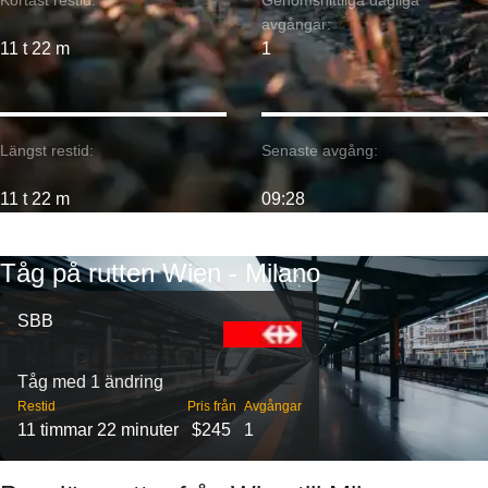
Kortast restid:
Genomsnittliga dagliga
avgångar:
11 t 22 m
1
Längst restid:
Senaste avgång:
11 t 22 m
09:28
Tåg på rutten Wien - Milano
SBB
Tåg med 1 ändring
Restid
Pris från
Avgångar
11 timmar 22 minuter
$245
1