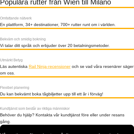
Populära rutter från Wien till Milano
Omfattande nätverk
En plattform, 34+ destinationer, 700+ rutter runt om i världen.
Bekväm och smidig bokning
Vi talar ditt språk och erbjuder över 20 betalningsmetoder.
Utmärkt Betyg
Läs autentiska
Rail Ninja-recensioner
och se vad våra resenärer säger
om oss.
Flexibel planering
Du kan bekvämt boka tågbiljetter upp till ett år i förväg!
Kundtjänst som består av riktiga människor
Behöver du hjälp? Kontakta vår kundtjänst före eller under resans
gång.