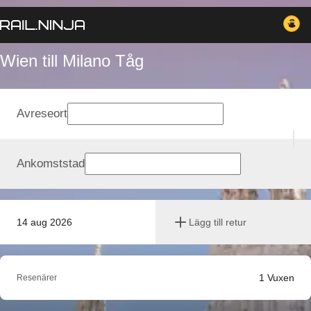
Wien till Milano Tåg
Avreseort
Ankomststad
14 aug 2026
Lägg till retur
1
Vuxen
Resenärer