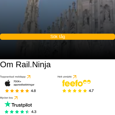
Sök tåg
Om Rail.Ninja
9.3 / 10
baserat på 1 recensio
Topprankad mobilapp
Helt utmärkt
Mycket bra