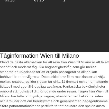
09:28
09:28
1
Tåginformation Wien till Milano
Bland de bästa alternativen för att resa från Wien till Milano är att ta ett
snabbt och modernt tåg. Alla höghastighetståg som går mellan
städerna är utvecklade för att erbjuda passagerarna allt de kan
behöva för en trevlig resa. Detta inkluderar flera reseklasser att välja
mellan, snabba restider (resan tar cirka 11 timmar) och en omfattande
tidtabell med upp till 1 dagliga avgångar. Fantastiska bekvämligheter
ombord står också till ditt förfogande under resan. Tågen från Wien till
Milano har lätta och rymliga vagnar, utrustade med bekväma säten
och erbjuder gott om benutrymme och generöst med bagageutrymme.
Stora panoramafönster är perfekta för att beundra den spektakulära