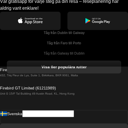
Vår gratisapp för varje steg på din resa – reseplanering har
aldrig varit enklare!
Tåg från Dublin till Galway
Tåg från Faro till Porto
Tåg från Galway till Dublin
Tåg från Gyeongju till Seoul 
Visa fler populära rutter
Firebird GT Limited (OC 1451)
Tåg från Porto till Faro
432, Triq Fleur de Lys, Suite 1, Birkirkara, BKR 9061, Malta
Tåg från Alicante till Madrid
Firebird GT Limited (61211989)
Unit G 15/F Tal Building 49 Austin Road, KL, Hong Kong
Tåg från Barcelona till Madrid
Tåg från Barcelona till Malaga
Svenska
Tåg från Barcelona till Sevilla
Tåg från Barcelona till Valencia