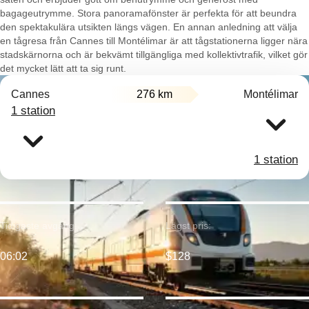
bagageutrymme. Stora panoramafönster är perfekta för att beundra
den spektakulära utsikten längs vägen. En annan anledning att välja
en tågresa från Cannes till Montélimar är att tågstationerna ligger nära
stadskärnorna och är bekvämt tillgängliga med kollektivtrafik, vilket gör
det mycket lätt att ta sig runt.
Cannes
276 km
Montélimar
1 station
1 station
Tidigaste avgång:
Lägst pris:
06:02
$128