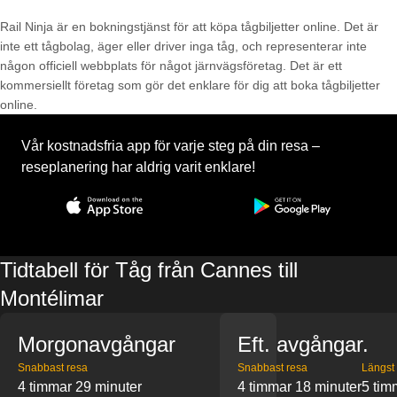
Rail Ninja är en bokningstjänst för att köpa tågbiljetter online. Det är
inte ett tågbolag, äger eller driver inga tåg, och representerar inte
någon officiell webbplats för något järnvägsföretag. Det är ett
kommersiellt företag som gör det enklare för dig att boka tågbiljetter
online.
Vår kostnadsfria app för varje steg på din resa –
reseplanering har aldrig varit enklare!
Tidtabell för Tåg från Cannes till
Montélimar
Morgonavgångar
Eft. avgångar.
Snabbast resa
Snabbast resa
Längst
4 timmar 29 minuter
4 timmar 18 minuter
5 tim