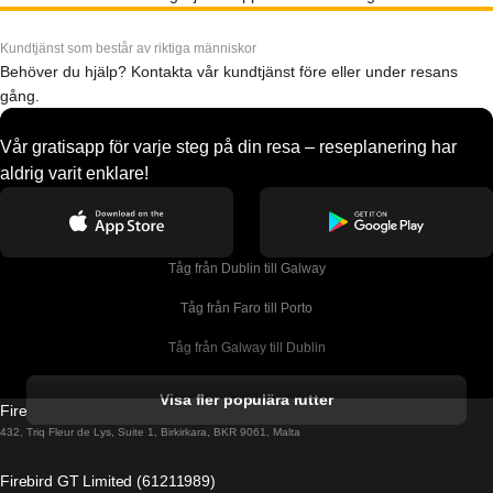
Kundtjänst som består av riktiga människor
Behöver du hjälp? Kontakta vår kundtjänst före eller under resans
gång.
Vår gratisapp för varje steg på din resa – reseplanering har
aldrig varit enklare!
Tåg från Dublin till Galway
Tåg från Faro till Porto
Tåg från Galway till Dublin
Tåg från Gyeongju till Seoul 
Visa fler populära rutter
Firebird GT Limited (OC 1451)
Tåg från Porto till Faro
432, Triq Fleur de Lys, Suite 1, Birkirkara, BKR 9061, Malta
Tåg från Alicante till Madrid
Firebird GT Limited (61211989)