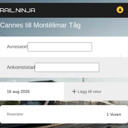
Cannes till Montélimar Tåg
Avreseort
Ankomststad
16 aug 2026
Lägg till retur
1
Vuxen
Resenärer