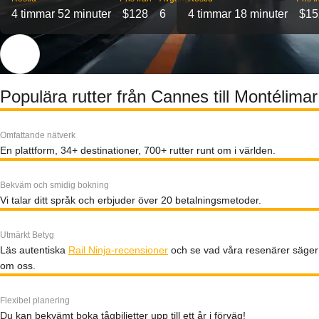
4 timmar 52 minuter
$128
6
4 timmar 18 minuter
$15
Populära rutter från Cannes till Montélimar
Omfattande nätverk
En plattform, 34+ destinationer, 700+ rutter runt om i världen.
Bekväm och smidig bokning
Vi talar ditt språk och erbjuder över 20 betalningsmetoder.
Utmärkt Betyg
Läs autentiska
Rail Ninja-recensioner
och se vad våra resenärer säger
om oss.
Flexibel planering
Du kan bekvämt boka tågbiljetter upp till ett år i förväg!