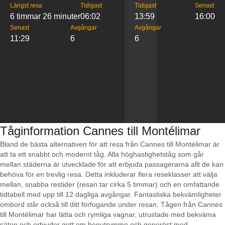
Längst resa
Tidigast
Tidigast
Senast
6 timmar 26 minuter
06:02
13:59
16:00
Senast
Avgångar
Avgångar
11:29
6
6
Tåginformation Cannes till Montélimar
Bland de bästa alternativen för att resa från Cannes till Montélimar är
att ta ett snabbt och modernt tåg. Alla höghastighetståg som går
mellan städerna är utvecklade för att erbjuda passagerarna allt de kan
behöva för en trevlig resa. Detta inkluderar flera reseklasser att välja
mellan, snabba restider (resan tar cirka 5 timmar) och en omfattande
tidtabell med upp till 12 dagliga avgångar. Fantastiska bekvämligheter
ombord står också till ditt förfogande under resan. Tågen från Cannes
till Montélimar har lätta och rymliga vagnar, utrustade med bekväma
säten och erbjuder gott om benutrymme och generöst med