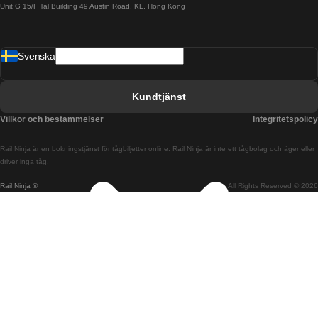
Unit G 15/F Tal Building 49 Austin Road, KL, Hong Kong
Tåg från Barcelona till Madrid
Tåg från Barcelona till Malaga
Svenska
Tåg från Barcelona till Sevilla
Tåg från Barcelona till Valencia
Kundtjänst
Tåg från Belfast till Dublin
Villkor och bestämmelser
Integritetspolicy
Tåg från Berlin till Prag
Rail Ninja är en bokningstjänst för tågbiljetter online. Rail Ninja är inte ett tågbolag och äger eller
Tåg från Bratislava till Budapest
driver inga tåg.
Rail Ninja ®
All Rights Reserved © 2026
Tåg från Budapest till Bratislava
Tåg från Budapest till Prag
Tåg från Budapest till Wien
Tåg från Coimbra till Lissabon
Tåg från Coimbra till Porto
Tåg från Cork till Dublin