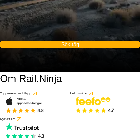
Sök tåg
Om Rail.Ninja
Topprankad mobilapp
Helt utmärkt
Mycket bra