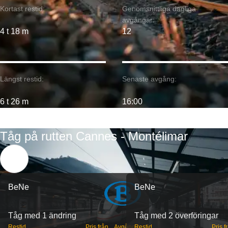
Kortast restid:
Genomsnittliga dagliga
avgångar:
4 t 18 m
12
Längst restid:
Senaste avgång:
6 t 26 m
16:00
Tåg på rutten Cannes - Montélimar
BeNe
BeNe
Tåg med 1 ändring
Tåg med 2 överföringar
Restid
Pris från
Avgångar
Restid
Pris f