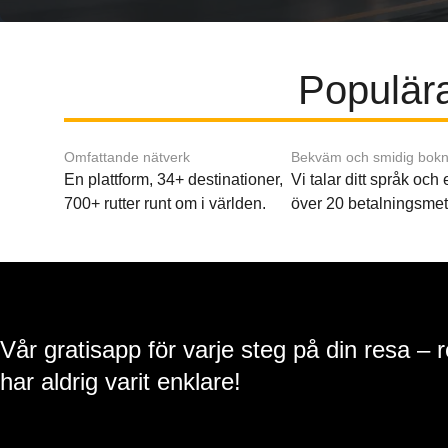
Populära
Omfattande nätverk
Bekväm och smidig bokn
En plattform, 34+ destinationer,
Vi talar ditt språk och
700+ rutter runt om i världen.
över 20 betalningsmet
Vår gratisapp för varje steg på din resa – 
har aldrig varit enklare!