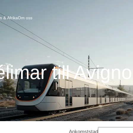
n & Afrika
Om oss
limar till Avign
Ankomststad