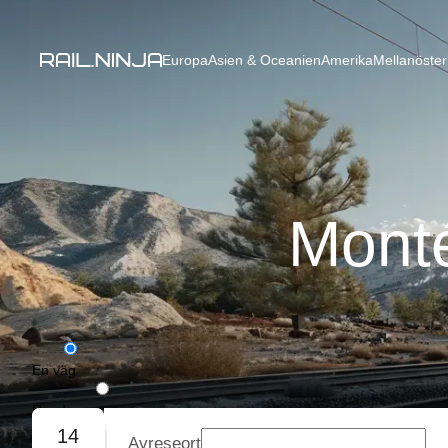
Europa
Asien & Oceanien
Amerika
Mellanöster
Monté
En väg
Rundresa
14
Avreseort