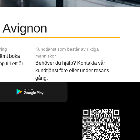
l Avignon
ring
Kundtjänst som består av riktiga
ämt boka
människor
Behöver du hjälp? Kontakta vår
p till ett år i
kundtjänst före eller under resans
gång.