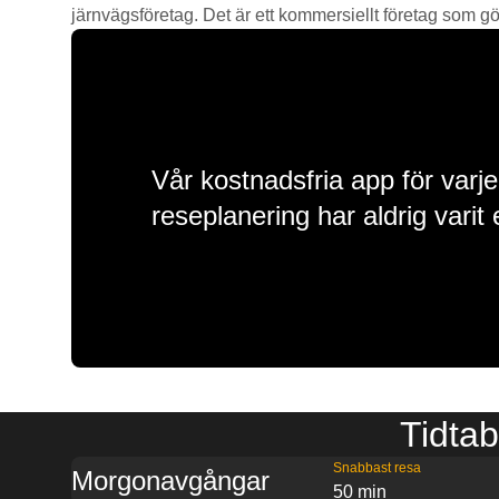
järnvägsföretag. Det är ett kommersiellt företag som gör 
Vår kostnadsfria app för varje
reseplanering har aldrig varit 
Tidtab
Snabbast resa
Morgonavgångar
50 min