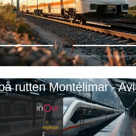
Genomsnittliga dagliga avgångar
5
på rutten Montélimar - Av
Avgångar
2