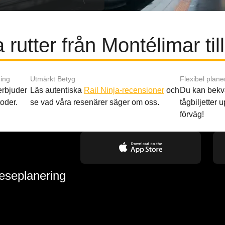
 rutter från Montélimar til
ing
Utmärkt Betyg
Flexibel plane
 erbjuder
Läs autentiska
Rail Ninja-recensioner
och
Du kan bekv
oder.
se vad våra resenärer säger om oss.
tågbiljetter up
förväg!
reseplanering