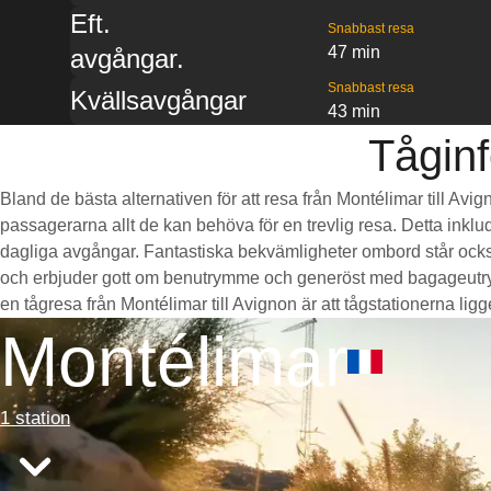
Eft.
Snabbast resa
47 min
avgångar.
Snabbast resa
Kvällsavgångar
43 min
Tåginf
Bland de bästa alternativen för att resa från Montélimar till Avi
passagerarna allt de kan behöva för en trevlig resa. Detta inklud
dagliga avgångar. Fantastiska bekvämligheter ombord står också 
och erbjuder gott om benutrymme och generöst med bagageutrymm
en tågresa från Montélimar till Avignon är att tågstationerna ligge
Montélimar
1 station