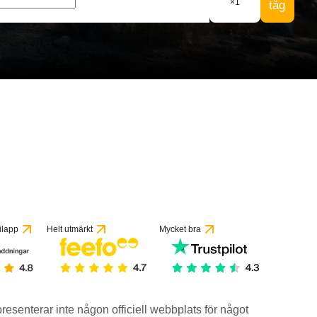
×
1
tåg
ilapp
Helt utmärkt
Mycket bra
epresenterar inte någon officiell webbplats för något