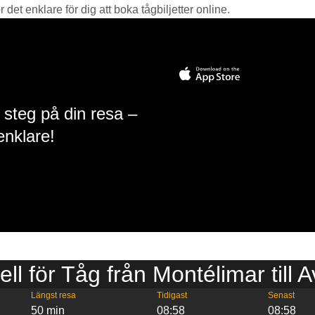
det enklare för dig att boka tågbiljetter online.
 steg på din resa –
enklare!
ell för Tåg från Montélimar till 
Längst resa
Tidigast
Senast
50 min
08:58
08:58