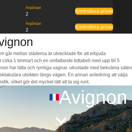
Avgångar
Kontrollera priser
2
Avgångar
Kontrollera priser
2
Avignon
som går mellan städerna är utvecklade för att erbjuda
r cirka 1 timmar) och en omfattande tidtabell med upp till 5
ignon har lätta och rymliga vagnar, utrustade med bekväma säten
takulära utsikten längs vägen. En annan anledning att välja
k, vilket gör det mycket lätt att ta sig runt.
Avignon