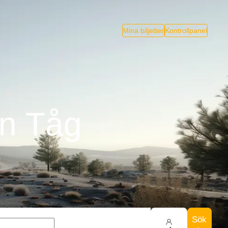
Mina biljetter
Kontrollpanel
on Tåg
Sök