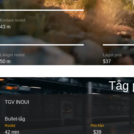
Kortast restid:
43 m
Längst restid:
Lägst pris:
50 m
$37
Tåg 
TGV INOUI
Bullet-tåg
Restid
Pris från
42 min
$39