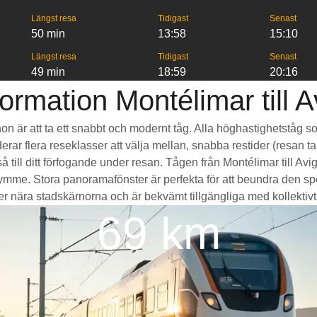
Längst resa
Tidigast
Senast
50 min
13:58
15:10
Längst resa
Tidigast
Senast
49 min
18:59
20:16
ormation Montélimar till 
gnon är att ta ett snabbt och modernt tåg. Alla höghastighetståg 
erar flera reseklasser att välja mellan, snabba restider (resan ta
till ditt förfogande under resan. Tågen från Montélimar till Av
e. Stora panoramafönster är perfekta för att beundra den spek
r nära stadskärnorna och är bekvämt tillgängliga med kollektivtrafi
69 km