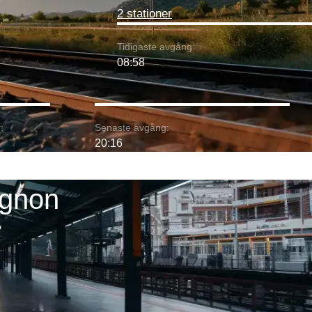
2 stationer
Tidigaste avgång:
08:58
:
Senaste avgång:
20:16
ignon