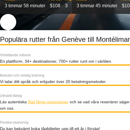
3 timmar 58 minuter
$108
3
3 timmar 45 minuter
$10
Populära rutter från Genève till Montélimar
Omfattande nätverk
En plattform, 34+ destinationer, 700+ rutter runt om i världen.
Bekväm och smidig bokning
Vi talar ditt språk och erbjuder över 20 betalningsmetoder.
Utmärkt Betyg
Läs autentiska
Rail Ninja-recensioner
och se vad våra resenärer säger
om oss.
Flexibel planering
Du kan bekvämt boka tågbiljetter upp till ett år i förväg!