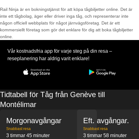
Rail Ninja är en bokningstjänst för att köpa tågbiljetter online. Det är
inte ett tågbolag, äger eller driver inga tåg, och representerar inte
någon officiell webbplats för något järnvägsföretag. Det är ett
kommersiellt företag som gör det enklare för dig att boka tågbiljetter
online.
Vår kostnadsfria app för varje steg på din resa –
reseplanering har aldrig varit enklare!
Tidtabell för Tåg från Genève till
Montélimar
Morgonavgångar
Eft. avgångar.
Snabbast resa
Snabbast resa
3 timmar 45 minuter
3 timmar 58 minuter