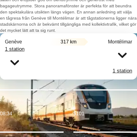
bagageutrymme. Stora panoramafönster är perfekta för att beundra
den spektakulära utsikten längs vägen. En annan anledning att välja
en tågresa från Genève till Montélimar är att tågstationerna ligger nära
stadskärnorna och är bekvämt tillgängliga med kollektivtrafik, vilket gör
det mycket lätt att ta sig runt.
Genève
317 km
Montélimar
1 station
1 station
Tidigaste avgång:
Lägst pris:
08:34
$101