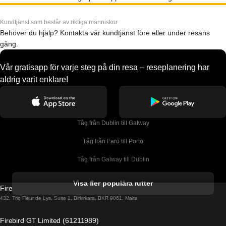
Kundtjänst som består av riktiga människor
Behöver du hjälp? Kontakta vår kundtjänst före eller under resans
gång.
Vår gratisapp för varje steg på din resa – reseplanering har
aldrig varit enklare!
Tåg från Dublin till Galway
Tåg från Faro till Porto
Tåg från Galway till Dublin
Tåg från Gyeongju till Seoul 
Visa fler populära rutter
Firebird GT Limited (OC 1451)
Tåg från Porto till Faro
432, Triq Fleur de Lys, Suite 1, Birkirkara, BKR 9061, Malta
Tåg från Alicante till Madrid
Firebird GT Limited (61211989)