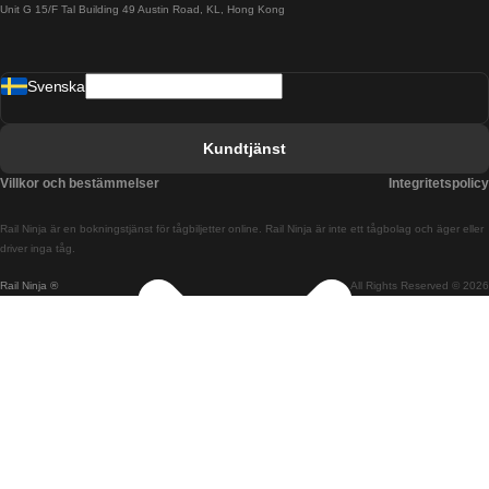
Unit G 15/F Tal Building 49 Austin Road, KL, Hong Kong
Tåg från Barcelona till Madrid
Tåg från Barcelona till Malaga
Svenska
Tåg från Barcelona till Sevilla
Tåg från Barcelona till Valencia
Kundtjänst
Tåg från Belfast till Dublin
Villkor och bestämmelser
Integritetspolicy
Tåg från Berlin till Prag
Rail Ninja är en bokningstjänst för tågbiljetter online. Rail Ninja är inte ett tågbolag och äger eller
Tåg från Bratislava till Budapest
driver inga tåg.
Rail Ninja ®
All Rights Reserved © 2026
Tåg från Budapest till Bratislava
Tåg från Budapest till Prag
Tåg från Budapest till Wien
Tåg från Coimbra till Lissabon
Tåg från Coimbra till Porto
Tåg från Cork till Dublin