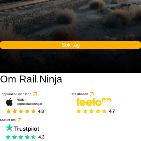
Sök tåg
Om Rail.Ninja
Topprankad mobilapp
Helt utmärkt
Mycket bra