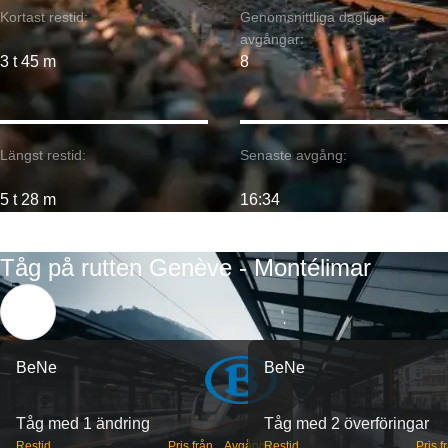
Kortast restid:
Genomsnittliga dagliga
avgångar:
3 t 45 m
8
Längst restid:
Senaste avgång:
5 t 28 m
16:34
Tåg på rutten Genève - Montélimar
BeNe
BeNe
Tåg med 1 ändring
Tåg med 2 överföringar
Restid
Pris från
Avgångar
Restid
Pris f