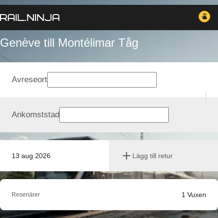
Genève till Montélimar Tåg
Avreseort
Ankomststad
13 aug 2026
Lägg till retur
1
Vuxen
Resenärer