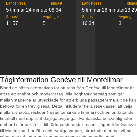
Längst resa
Tidigast
Längst resa
Tidigas
5 timmar 24 minuter
08:34
5 timmar 28 minuter
13:29
Senast
Avgångar
Senast
Avgångar
11:57
5
16:34
3
Tåginformation Genève till Montélimar
Bland de bästa alternativen för att resa från Genève till Montélimar är
att ta ett snabbt och modernt tåg. Alla höghastighetståg som går
mellan städerna är utvecklade för att erbjuda passagerarna allt de kan
behöva för en trevlig resa. Detta inkluderar flera reseklasser att välja
mellan, snabba restider (resan tar cirka 5 timmar) och en omfattande
tidtabell med upp till 8 dagliga avgångar. Fantastiska bekvämligheter
ombord står också till ditt förfogande under resan. Tågen från Genève
till Montélimar har lätta och rymliga vagnar, utrustade med bekväma
säten och erbjuder gott om benutrymme och generöst med