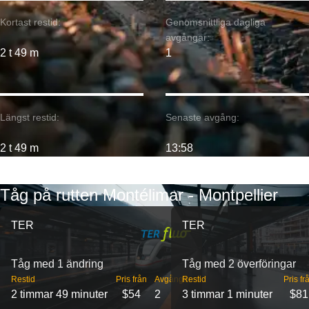
Kortast restid:
Genomsnittliga dagliga
avgångar:
2 t 49 m
1
Längst restid:
Senaste avgång:
2 t 49 m
13:58
Tåg på rutten Montélimar - Montpellier
TER
TER
Tåg med 1 ändring
Tåg med 2 överföringar
Restid
Pris från
Avgångar
Restid
Pris fr
2 timmar 49 minuter
$54
2
3 timmar 1 minuter
$81