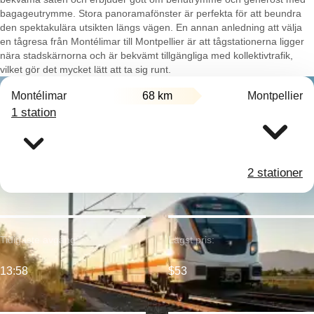
bagageutrymme. Stora panoramafönster är perfekta för att beundra
den spektakulära utsikten längs vägen. En annan anledning att välja
en tågresa från Montélimar till Montpellier är att tågstationerna ligger
nära stadskärnorna och är bekvämt tillgängliga med kollektivtrafik,
vilket gör det mycket lätt att ta sig runt.
Montélimar
68 km
Montpellier
1 station
2 stationer
Tidigaste avgång:
Lägst pris:
13:58
$53