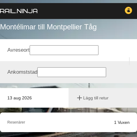
Montélimar till Montpellier Tåg
Avreseort
Ankomststad
13 aug 2026
Lägg till retur
1
Vuxen
Resenärer