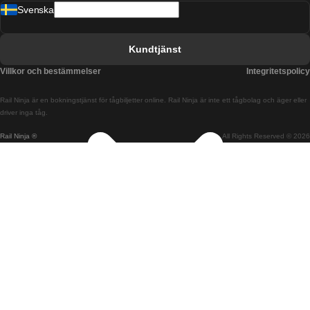
Svenska
Tåg från Barcelona till Sevilla
Tåg från Barcelona till Valencia
Kundtjänst
Tåg från Belfast till Dublin
Villkor och bestämmelser
Integritetspolicy
Tåg från Berlin till Prag
Rail Ninja är en bokningstjänst för tågbiljetter online. Rail Ninja är inte ett tågbolag och äger eller
Tåg från Bratislava till Budapest
driver inga tåg.
Rail Ninja ®
All Rights Reserved © 2026
Tåg från Budapest till Bratislava
Tåg från Budapest till Prag
Tåg från Budapest till Wien
Tåg från Coimbra till Lissabon
Tåg från Coimbra till Porto
Tåg från Cork till Dublin
Tåg från Dublin till Belfast