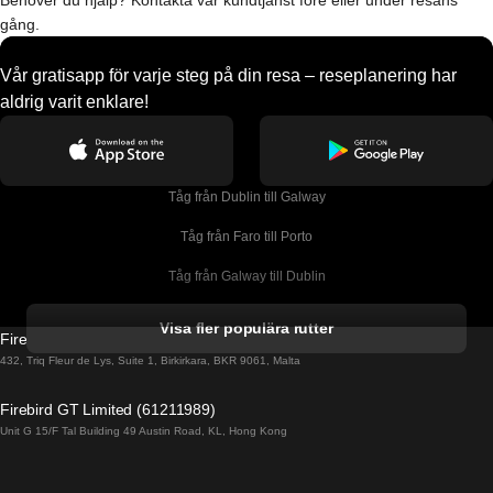
Behöver du hjälp? Kontakta vår kundtjänst före eller under resans
gång.
Vår gratisapp för varje steg på din resa – reseplanering har
aldrig varit enklare!
Tåg från Dublin till Galway
Tåg från Faro till Porto
Tåg från Galway till Dublin
Tåg från Gyeongju till Seoul 
Visa fler populära rutter
Firebird GT Limited (OC 1451)
Tåg från Porto till Faro
432, Triq Fleur de Lys, Suite 1, Birkirkara, BKR 9061, Malta
Tåg från Alicante till Madrid
Firebird GT Limited (61211989)
Unit G 15/F Tal Building 49 Austin Road, KL, Hong Kong
Tåg från Barcelona till Madrid
Tåg från Barcelona till Malaga