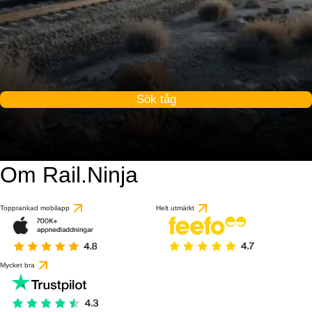
Sök tåg
Om Rail.Ninja
Topprankad mobilapp
Helt utmärkt
Mycket bra