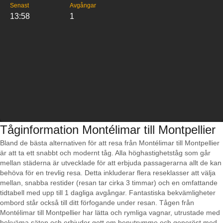
Senast
Avgångar
13:58
1
Tåginformation Montélimar till Montpellier
Bland de bästa alternativen för att resa från Montélimar till Montpellier
är att ta ett snabbt och modernt tåg. Alla höghastighetståg som går
mellan städerna är utvecklade för att erbjuda passagerarna allt de kan
behöva för en trevlig resa. Detta inkluderar flera reseklasser att välja
mellan, snabba restider (resan tar cirka 3 timmar) och en omfattande
tidtabell med upp till 1 dagliga avgångar. Fantastiska bekvämligheter
ombord står också till ditt förfogande under resan. Tågen från
Montélimar till Montpellier har lätta och rymliga vagnar, utrustade med
bekväma säten och erbjuder gott om benutrymme och generöst med