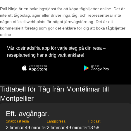
Rail Ninja är en bokningstjänst för att köpa tågbiljetter online. Det är
inte ett tågbolag, äger eller driver inga tåg, och representerar inte
någon officiell webbplats för något järnvägsföretag. Det är ett
kommersiellt företag som gör det enklare för dig att boka tågbiljetter
online.
Vår kostnadsfria app för varje steg på din resa –
reseplanering har aldrig varit enklare!
Tidtabell för Tåg från Montélimar till
Montpellier
Eft. avgångar.
Snabbast resa
Längst resa
Tidigast
2 timmar 49 minuter
2 timmar 49 minuter
13:58