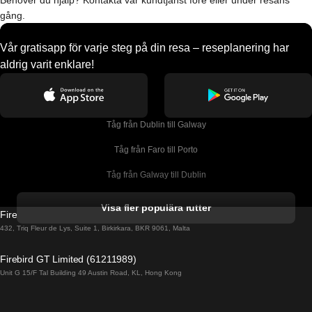
Behöver du hjälp? Kontakta vår kundtjänst före eller under resans
gång.
Vår gratisapp för varje steg på din resa – reseplanering har
aldrig varit enklare!
Tåg från Dublin till Galway
Tåg från Faro till Porto
Tåg från Galway till Dublin
Tåg från Gyeongju till Seoul 
Visa fler populära rutter
Firebird GT Limited (OC 1451)
Tåg från Porto till Faro
432, Triq Fleur de Lys, Suite 1, Birkirkara, BKR 9061, Malta
Tåg från Alicante till Madrid
Firebird GT Limited (61211989)
Unit G 15/F Tal Building 49 Austin Road, KL, Hong Kong
Tåg från Barcelona till Madrid
Tåg från Barcelona till Malaga