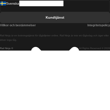
Svenska
Tåg från Barcelona till Sevilla
Tåg från Barcelona till Valencia
Kundtjänst
Tåg från Belfast till Dublin
Villkor och bestämmelser
Integritetspolicy
Tåg från Berlin till Prag
Rail Ninja är en bokningstjänst för tågbiljetter online. Rail Ninja är inte ett tågbolag och äger eller
Tåg från Bratislava till Budapest
driver inga tåg.
Rail Ninja ®
All Rights Reserved © 2026
Tåg från Budapest till Bratislava
Tåg från Budapest till Prag
Tåg från Budapest till Wien
Tåg från Coimbra till Lissabon
Tåg från Coimbra till Porto
Tåg från Cork till Dublin
Tåg från Dublin till Belfast