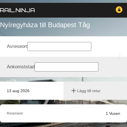
Nyíregyháza till Budapest Tåg
Avreseort
Ankomststad
13 aug 2026
Lägg till retur
1
Vuxen
Resenärer