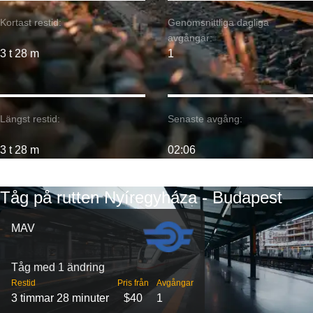
Kortast restid:
Genomsnittliga dagliga
avgångar:
3 t 28 m
1
Längst restid:
Senaste avgång:
3 t 28 m
02:06
Tåg på rutten Nyíregyháza - Budapest
MAV
Tåg med 1 ändring
Restid
Pris från
Avgångar
3 timmar 28 minuter
$40
1