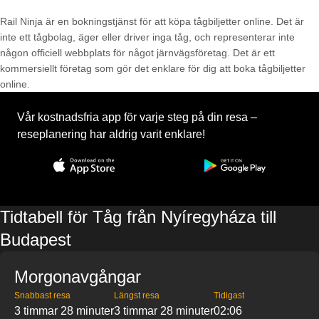
Rail Ninja är en bokningstjänst för att köpa tågbiljetter online. Det är
inte ett tågbolag, äger eller driver inga tåg, och representerar inte
någon officiell webbplats för något järnvägsföretag. Det är ett
kommersiellt företag som gör det enklare för dig att boka tågbiljetter
online.
Vår kostnadsfria app för varje steg på din resa –
reseplanering har aldrig varit enklare!
Tidtabell för Tåg från Nyíregyháza till
Budapest
Morgonavgångar
Snabbast resa
Längst resa
Tidigast
3 timmar 28 minuter
3 timmar 28 minuter
02:06