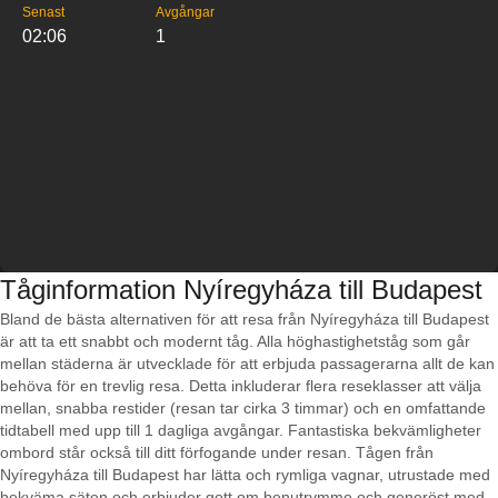
Senast
Avgångar
02:06
1
Tåginformation Nyíregyháza till Budapest
Bland de bästa alternativen för att resa från Nyíregyháza till Budapest
är att ta ett snabbt och modernt tåg. Alla höghastighetståg som går
mellan städerna är utvecklade för att erbjuda passagerarna allt de kan
behöva för en trevlig resa. Detta inkluderar flera reseklasser att välja
mellan, snabba restider (resan tar cirka 3 timmar) och en omfattande
tidtabell med upp till 1 dagliga avgångar. Fantastiska bekvämligheter
ombord står också till ditt förfogande under resan. Tågen från
Nyíregyháza till Budapest har lätta och rymliga vagnar, utrustade med
bekväma säten och erbjuder gott om benutrymme och generöst med