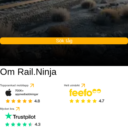
Sök tåg
Om Rail.Ninja
Topprankad mobilapp
Helt utmärkt
Mycket bra