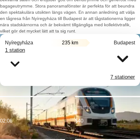
bagageutrymme. Stora panoramafönster är perfekta för att beundra
den spektakulära utsikten längs vägen. En annan anledning att välja
en tågresa från Nyíregyháza till Budapest är att tågstationerna ligger
nära stadskärnorna och är bekvämt tillgängliga med kollektivtrafik,
vilket gör det mycket lätt att ta sig runt.
Nyíregyháza
235 km
Budapest
1 station
7 stationer
Tidigaste avgång:
Lägst pris:
02:06
$40