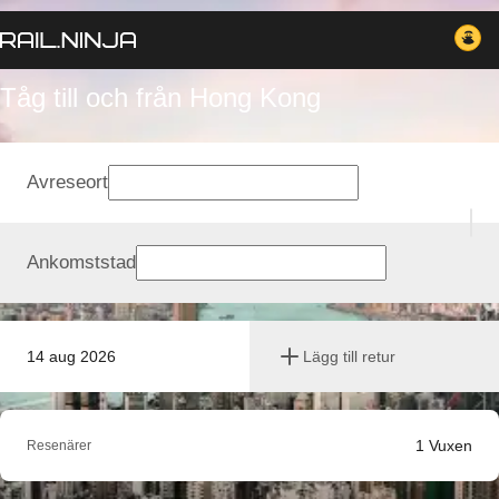
Tåg till och från Hong Kong
Avreseort
Ankomststad
14 aug 2026
Lägg till retur
1
Vuxen
Resenärer