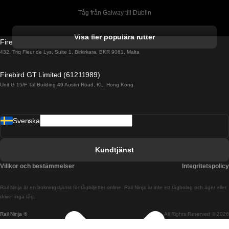
Tåg från Galway till Dublin
Tåg från Gyeongju till Seoul 
Visa fler populära rutter
Firebird GT Limited (OC 1451)
Tåg från Porto till Faro
432, Triq Fleur de Lys, Suite 1, Birkirkara, BKR 9061, Malta
Tåg från Alicante till Madrid
Firebird GT Limited (61211989)
Unit G 15/F Tal Building 49 Austin Road, KL, Hong Kong
Tåg från Barcelona till Madrid
Tåg från Barcelona till Malaga
Svenska
Tåg från Barcelona till Sevilla
Tåg från Barcelona till Valencia
Kundtjänst
Tåg från Belfast till Dublin
Villkor och bestämmelser
Integritetspolicy
Tåg från Berlin till Prag
Rail Ninja är en bokningstjänst för tågbiljetter online. Rail Ninja är inte ett tågbolag och äger eller
Tåg från Bratislava till Budapest
driver inga tåg.
Rail Ninja ®
All Rights Reserved © 2026
Tåg från Budapest till Bratislava