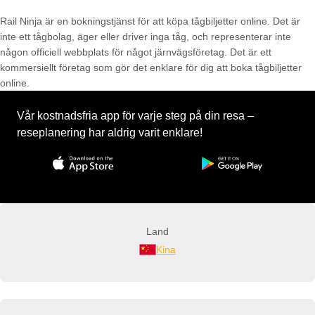
Rail Ninja är en bokningstjänst för att köpa tågbiljetter online. Det är
inte ett tågbolag, äger eller driver inga tåg, och representerar inte
någon officiell webbplats för något järnvägsföretag. Det är ett
kommersiellt företag som gör det enklare för dig att boka tågbiljetter
online.
Vår kostnadsfria app för varje steg på din resa –
reseplanering har aldrig varit enklare!
Land
Kina