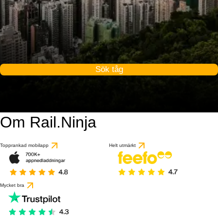
Sök tåg
Om Rail.Ninja
Topprankad mobilapp
Helt utmärkt
Mycket bra