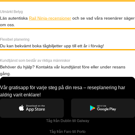
Utmärkt Betyg
Läs autentiska
Rail Ninja-recensioner
och se vad våra resenärer säger
om oss.
Flexibel planering
Du kan bekvämt boka tågbiljetter upp till ett år i förväg!
Kundtjänst som består av riktiga människor
Behöver du hjälp? Kontakta vår kundtjänst före eller under resans
gång.
Vår gratisapp för varje steg på din resa – reseplanering har
aldrig varit enklare!
Tåg från Dublin till Galway
Tåg från Faro till Porto