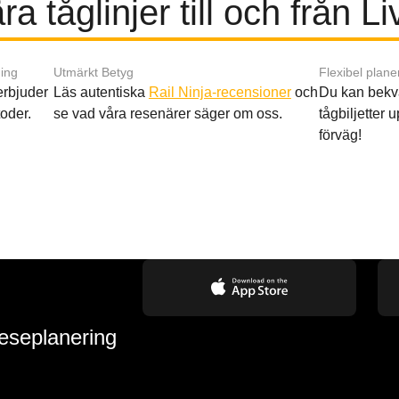
a tåglinjer till och från L
ing
Utmärkt Betyg
Flexibel plane
 erbjuder
Läs autentiska
Rail Ninja-recensioner
och
Du kan bekv
oder.
se vad våra resenärer säger om oss.
tågbiljetter up
förväg!
reseplanering