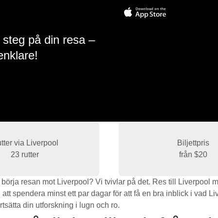
 steg på din resa –
enklare!
tter via Liverpool
Biljettpris
23 rutter
från
$20
rja resan mot Liverpool? Vi tvivlar på det. Res till Liverpool me
tt spendera minst ett par dagar för att få en bra inblick i vad Li
rtsätta din utforskning i lugn och ro.