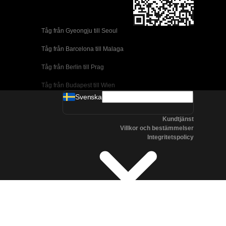
Tåg från Gyeongju till Seoul 
Tåg från Barcelona till Malaga
Tåg från Berlin till Prag
Tåg från Budapest till Wien
Svenska
Tåg från Dublin till Belfast
Kundtjänst
Tåg från Florens till Rom
Villkor och bestämmelser
Integritetspolicy
Tåg från Lissabon till Coimbra
Tåg från Lissabon till Porto
Tåg från Madrid till Cordoba
Tåg från Madrid till Valencia
Tåg från Albufeira till Lissabon