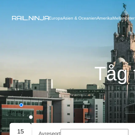
Europa
Asien & Oceanien
Amerika
Mellanöster
Tåg t
En väg
Rundresa
15
Avreseort