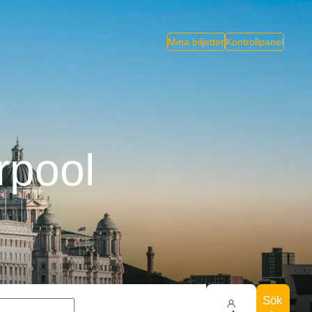
Mina biljetter
Kontrollpanel
erpool
Sök