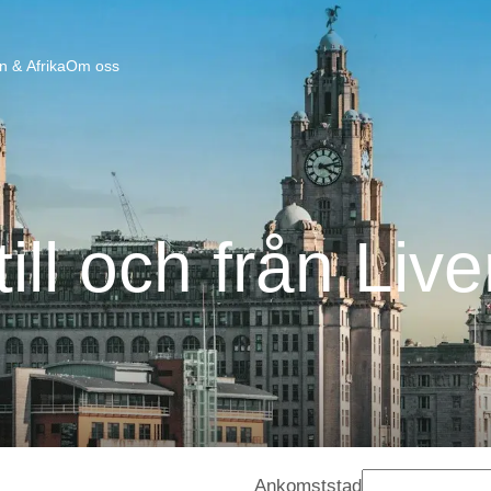
n & Afrika
Om oss
ill och från Liv
Ankomststad