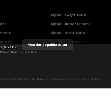
Tåg från Galway till Dublin
adrid
Tåg från Barcelona till Madrid
 Valencia
Tåg från Belfast till Dublin
Bratislava
Tåg från Budapest till Prag
Visa fler populära rutter
ed (61211989)
orto
Tåg från Cork till Dublin
g 49 Austin Road, KL, Hong Kong
l London
Tåg från Faro till Lissabon
ssabon
Tåg från Lissabon till Albufeira
 Lagos
Tåg från Lissabon till Madrid
jänst för tågbiljetter online. Rail Ninja är inte ett tågbolag och äger eller driver inga tåg.
cante
Tåg från Madrid till Barcelona
alaga
Tåg från Madrid till Sevilla
adrid
Tåg från Malaga till Sevilla