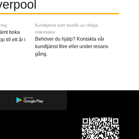
iverpool
ring
Kundtjänst som består av riktiga
ämt boka
människor
Behöver du hjälp? Kontakta vår
p till ett år i
kundtjänst före eller under resans
gång.