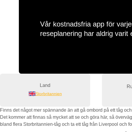
Vår kostnadsfria app för varje
reseplanering har aldrig varit 
Land
Ru
Storbritannien
Finns det något mer spännande än att gå ombord på ett tåg och bö
Det kommer att finnas så mycket att se och göra här, så överväg a
bland flera Storbritannien-tåg och ta ett tåg från Liverpool och fo