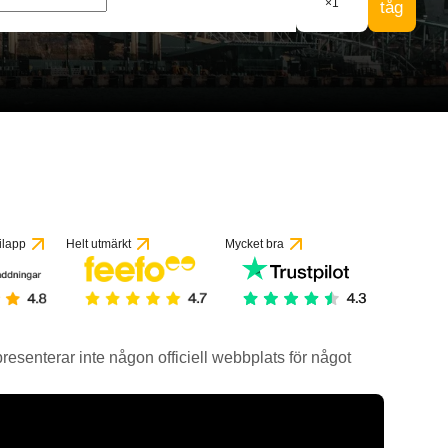
×
1
tåg
ilapp
Helt utmärkt
Mycket bra
epresenterar inte någon officiell webbplats för något