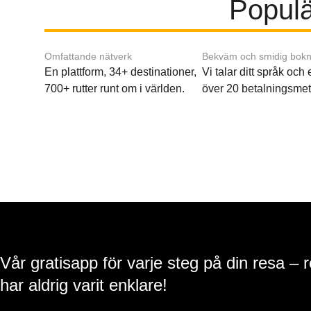
Populär
Omfattande nätverk
Bekväm och smidig bokn
En plattform, 34+ destinationer,
Vi talar ditt språk och
700+ rutter runt om i världen.
över 20 betalningsmet
Vår gratisapp för varje steg på din resa – 
har aldrig varit enklare!