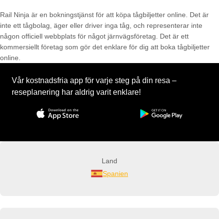
Rail Ninja är en bokningstjänst för att köpa tågbiljetter online. Det är
inte ett tågbolag, äger eller driver inga tåg, och representerar inte
någon officiell webbplats för något järnvägsföretag. Det är ett
kommersiellt företag som gör det enklare för dig att boka tågbiljetter
online.
Vår kostnadsfria app för varje steg på din resa –
reseplanering har aldrig varit enklare!
Land
Spanien