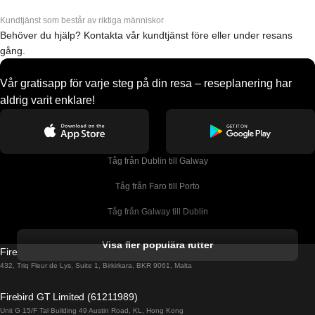
Kundtjänst som består av riktiga människor
Behöver du hjälp? Kontakta vår kundtjänst före eller under resans
gång.
Vår gratisapp för varje steg på din resa – reseplanering har
aldrig varit enklare!
Tåg från Dublin till Galway
Tåg från Faro till Porto
Tåg från Galway till Dublin
Tåg från Gyeongju till Seoul 
Visa fler populära rutter
Firebird GT Limited (OC 1451)
Tåg från Porto till Faro
432, Triq Fleur de Lys, Suite 1, Birkirkara, BKR 9061, Malta
Tåg från Alicante till Madrid
Firebird GT Limited (61211989)
Unit G 15/F Tal Building 49 Austin Road, KL, Hong Kong
Tåg från Barcelona till Madrid