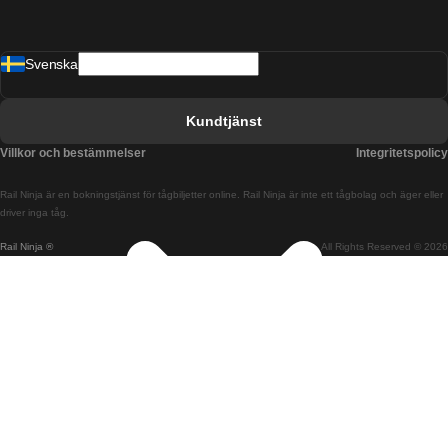
Tåg från Barcelona till Malaga
Svenska
Tåg från Barcelona till Sevilla
Tåg från Barcelona till Valencia
Kundtjänst
Tåg från Belfast till Dublin
Villkor och bestämmelser
Integritetspolicy
Tåg från Berlin till Prag
Rail Ninja är en bokningstjänst för tågbiljetter online. Rail Ninja är inte ett tågbolag och äger eller
Tåg från Bratislava till Budapest
driver inga tåg.
Rail Ninja ®
All Rights Reserved © 2026
Tåg från Budapest till Bratislava
Tåg från Budapest till Prag
Tåg från Budapest till Wien
Tåg från Coimbra till Lissabon
Tåg från Coimbra till Porto
Tåg från Cork till Dublin