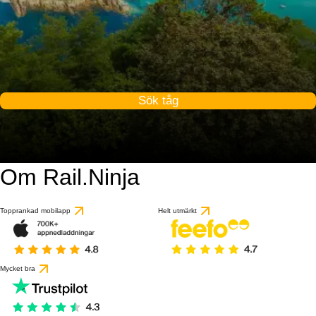
Sök tåg
Om Rail.Ninja
Topprankad mobilapp
Helt utmärkt
Mycket bra