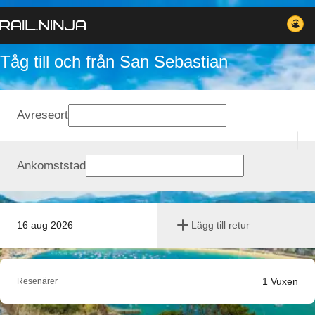
Tåg till och från San Sebastian
Avreseort
Ankomststad
16 aug 2026
Lägg till retur
1
Vuxen
Resenärer