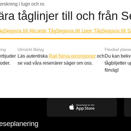
forskning i lugn och ro.
ra tåglinjer till och från 
åg
Segovia till Alicante Tåg
Segovia till Leon Tåg
Segovia till 
ing
Utmärkt Betyg
Flexibel plane
 erbjuder
Läs autentiska
Rail Ninja-recensioner
och
Du kan bekv
oder.
se vad våra resenärer säger om oss.
tågbiljetter up
förväg!
reseplanering