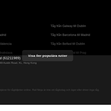
Tåg från Galway till Dublin
adrid
Tåg från Barcelona till Madrid
 Valencia
Tåg från Belfast till Dublin
Bratislava
Tåg från Budapest till Prag
Visa fler populära rutter
ed (61211989)
orto
Tåg från Cork till Dublin
g 49 Austin Road, KL, Hong Kong
l London
Tåg från Faro till Lissabon
ssabon
Tåg från Lissabon till Albufeira
 Lagos
Tåg från Lissabon till Madrid
jänst för tågbiljetter online. Rail Ninja är inte ett tågbolag och äger eller driver inga tåg.
cante
Tåg från Madrid till Barcelona
alaga
Tåg från Madrid till Sevilla