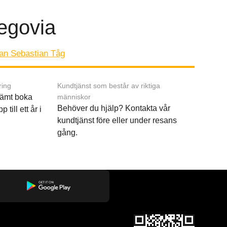
Segovia
San Sebastian Tåg
ring
Kundtjänst som består av riktiga
ämt boka
människor
Behöver du hjälp? Kontakta vår
p till ett år i
kundtjänst före eller under resans
gång.