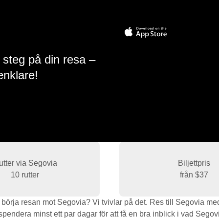
 steg på din resa –
enklare!
utter via Segovia
Biljettpris
10 rutter
från
$37
rja resan mot Segovia? Vi tvivlar på det. Res till Segovia med t
pendera minst ett par dagar för att få en bra inblick i vad Segov