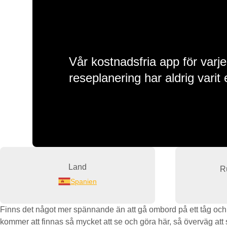
Vår kostnadsfria app för varje
reseplanering har aldrig varit 
Land
R
Spanien
Finns det något mer spännande än att gå ombord på ett tåg och bö
kommer att finnas så mycket att se och göra här, så överväg att s