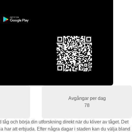
Avgångar per dag
78
åg och börja din utforskning direkt när du kliver av tåget. Det
ia har att erbjuda. Efter några dagar i staden kan du välja bland