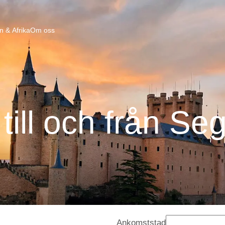
n & Afrika
Om oss
till och från Se
Ankomststad