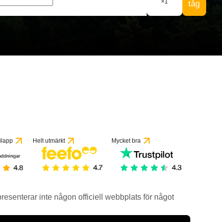
×
1
tåg
ilapp
Helt utmärkt
Mycket bra
epresenterar inte någon officiell webbplats för något