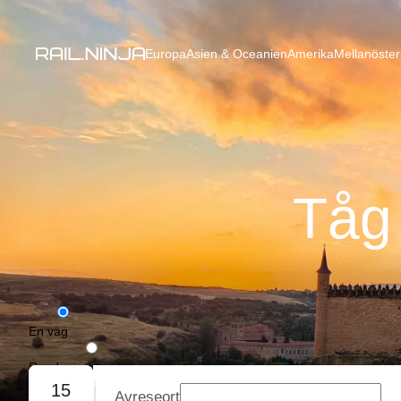
Europa
Asien & Oceanien
Amerika
Mellanöster
Tåg 
En väg
Rundresa
15
Avreseort