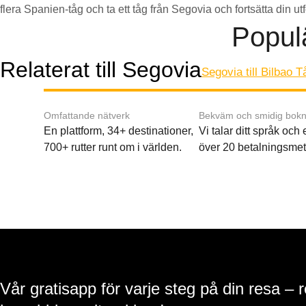
flera Spanien-tåg och ta ett tåg från Segovia och fortsätta din ut
Populä
Relaterat till Segovia
Segovia till Bilbao T
Omfattande nätverk
Bekväm och smidig bokn
En plattform, 34+ destinationer,
Vi talar ditt språk och
700+ rutter runt om i världen.
över 20 betalningsmet
Vår gratisapp för varje steg på din resa – 