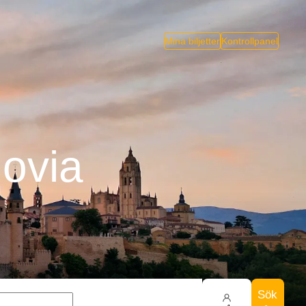
Mina biljetter
Kontrollpanel
govia
Sök