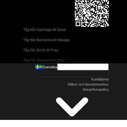
Tåg från Gyeongju till Seoul 
Tåg från Barcelona till Malaga
Tåg från Berlin till Prag
Tåg från Budapest till Wien
Svenska
Tåg från Dublin till Belfast
Kundtjänst
Tåg från Florens till Rom
Villkor och bestämmelser
Integritetspolicy
Tåg från Lissabon till Coimbra
Tåg från Lissabon till Porto
Tåg från Madrid till Cordoba
Tåg från Madrid till Valencia