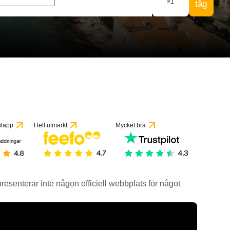
×
1
tåg
ilapp
Helt utmärkt
Mycket bra
epresenterar inte någon officiell webbplats för något