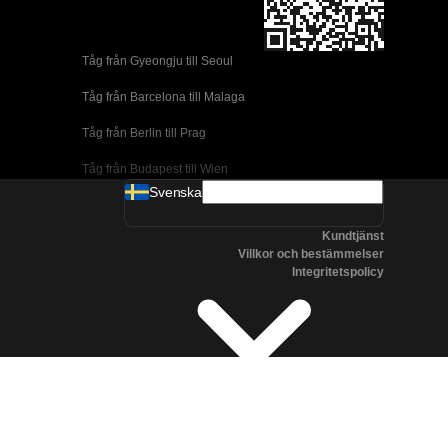
Tåg från Gyeongju till Seoul 
Tåg från Barcelona till Malaga
Tåg från Berlin till Prag
Tåg från Budapest till Wien
Svenska
Tåg från Dublin till Belfast
Kundtjänst
Tåg från Florens till Rom
Villkor och bestämmelser
Integritetspolicy
Tåg från Lissabon till Coimbra
Tåg från Lissabon till Porto
Tåg från Madrid till Cordoba
Tåg från Madrid till Valencia
Tåg från Albufeira till Lissabon