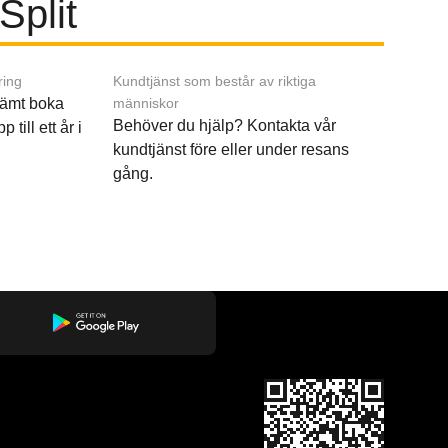
Split
ring
Kundtjänst som består av riktiga
ämt boka
människor
Behöver du hjälp? Kontakta vår
p till ett år i
kundtjänst före eller under resans
gång.