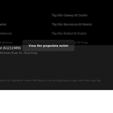
Tåg från Galway till Dublin
adrid
Tåg från Barcelona till Madrid
 Valencia
Tåg från Belfast till Dublin
Bratislava
Tåg från Budapest till Prag
Visa fler populära rutter
ed (61211989)
orto
Tåg från Cork till Dublin
g 49 Austin Road, KL, Hong Kong
l London
Tåg från Faro till Lissabon
ssabon
Tåg från Lissabon till Albufeira
 Lagos
Tåg från Lissabon till Madrid
jänst för tågbiljetter online. Rail Ninja är inte ett tågbolag och äger eller driver inga tåg.
cante
Tåg från Madrid till Barcelona
alaga
Tåg från Madrid till Sevilla
adrid
Tåg från Malaga till Sevilla