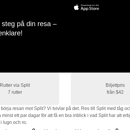
 steg på din resa –
enklare!
Rutter via Split
Biljettpris
7 rutter
från
$42
rja resan mot Split? Vi tvivlar på det. Res till Split med tåg oc
minst ett par dagar för att få en bra inblick i vad Split har att e
 i lugn och ro.