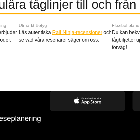
lära tåglinjer till och från 
ing
Utmärkt Betyg
Flexibel plane
 erbjuder
Läs autentiska
Rail Ninja-recensioner
och
Du kan bekv
oder.
se vad våra resenärer säger om oss.
tågbiljetter up
förväg!
reseplanering