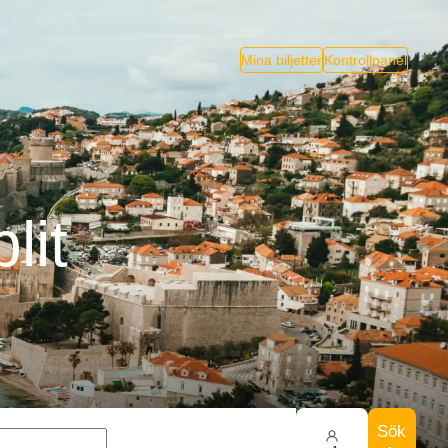
Mina biljetter
Kontrollpanel
lit
Sök