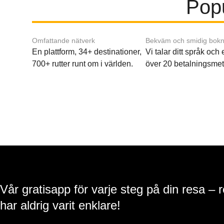
Popu
Omfattande nätverk
Bekväm och smidig bokn
En plattform, 34+ destinationer,
Vi talar ditt språk och
700+ rutter runt om i världen.
över 20 betalningsmet
Vår gratisapp för varje steg på din resa – 
har aldrig varit enklare!