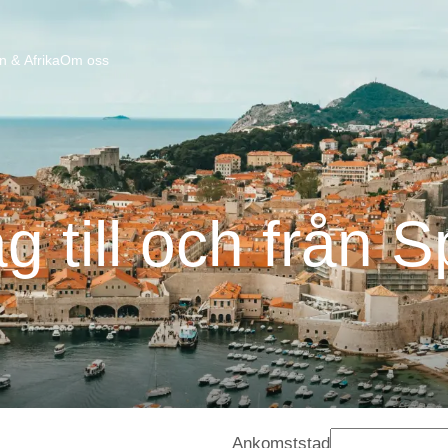
n & Afrika
Om oss
g till och från Sp
Ankomststad