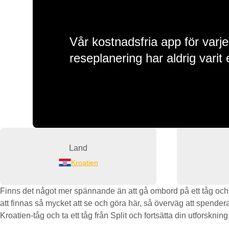
Vår kostnadsfria app för varje
reseplanering har aldrig varit 
Land
Kroatien
Finns det något mer spännande än att gå ombord på ett tåg och bö
att finnas så mycket att se och göra här, så överväg att spendera 
Kroatien-tåg och ta ett tåg från Split och fortsätta din utforskning