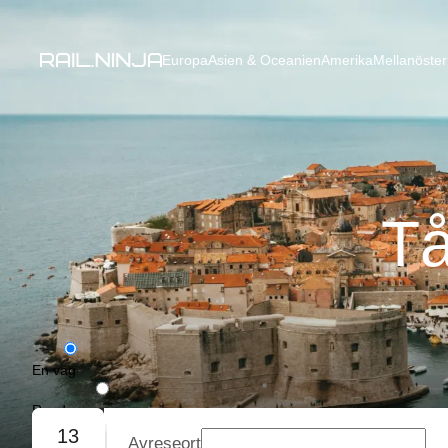
Europa
Asien & Oceanien
Amerika
Mellanöster
Tå
En väg
Rundresa
13
Avreseort