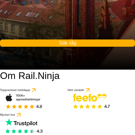
Sök tåg
Om Rail.Ninja
Topprankad mobilapp
Helt utmärkt
Mycket bra