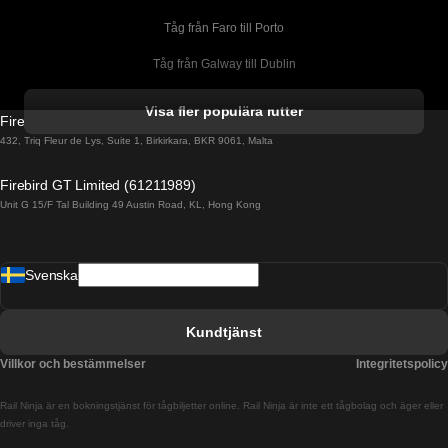
Tåg från Faro till Porto
Tåg från Galway till Dublin
Tåg från Gyeongju till Seoul 
Visa fler populära rutter
Firebird GT Limited (OC 1451)
Tåg från Porto till Faro
432, Triq Fleur de Lys, Suite 1, Birkirkara, BKR 9061, Malta
Tåg från Alicante till Madrid
Firebird GT Limited (61211989)
Unit G 15/F Tal Building 49 Austin Road, KL, Hong Kong
Tåg från Barcelona till Madrid
Tåg från Barcelona till Malaga
Svenska
Tåg från Barcelona till Sevilla
Tåg från Barcelona till Valencia
Kundtjänst
Tåg från Belfast till Dublin
Villkor och bestämmelser
Integritetspolicy
Tåg från Berlin till Prag
Rail Ninja är en bokningstjänst för tågbiljetter online. Rail Ninja är inte ett tågbolag och äger eller
Tåg från Bratislava till Budapest
driver inga tåg.