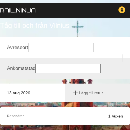
Tåg till och från Vilnius
Avreseort
Ankomststad
13 aug 2026
Lägg till retur
1
Vuxen
Resenärer