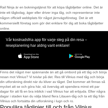
Rail Ninja är en bokningstjänst för att köpa tågbiljetter online. Det är
inte ett tågbolag, äger eller driver inga tåg, och representerar inte
någon officiell webbplats för något järnvägsföretag. Det är ett
kommersiellt företag som gör det enklare för dig att boka tågbiljetter
online.
Vår kostnadsfria app för varje steg på din resa –
reseplanering har aldrig varit enklare!
Finns det något mer spännande än att gå ombord på ett tåg och börja
resan mot Vilnius? Vi tvivlar på det. Res till Vilnius med tåg och börja
din utforskning direkt när du kliver av tåget. Det kommer att finnas så
mycket att se och göra här, så överväg att spendera minst ett par
dagar för att få en bra inblick i vad Vilnius har att erbjuda. Efter några
dagar i staden kan du välja bland flera Litauen-tåg och ta ett tåg från
Vilnius och fortsätta din utforskning i lugn och ro.
Populära tåglinjer till och från Vilnius